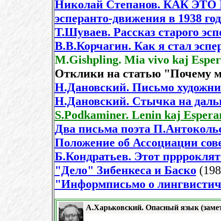
Николай Степанов. КАК ЭТО 
эсперанто-движения в 1938 год
Т.Шуваев. Рассказ старого эс
В.В.Корчагин. Как я стал эсп
M.Gishpling. Mia vivo kaj Espe
Отклики на статью "Почему 
Н.Дановский. Письмо художни
Н.Дановский. Стычка на даль
S.Podkaminer. Lenin kaj Espera
Два письма поэта П.Антоколь
Положение об Ассоциации сов
Б.Кондратьев. Этот прррокля
"Дело" Зибенкеса и Баско
(198
"Информписьмо о лингвистич
А.Харьковский. Опасный язык (заме