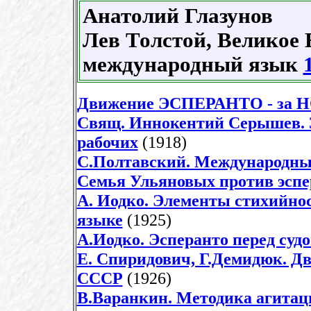
Анатолий Глазунов
Лев Толстой, Великое 
международный язык
Движение ЭСПЕРАНТО - за
Свящ. Иннокентий Серышев. 
рабочих
(1918)
С.Полтавский. Международны
Семья Ульяновых против эспе
А. Иодко. Элементы стихийно
языке
(1925)
А.Иодко. Эсперанто перед суд
Е. Спиридович, Г.Демидюк. Д
СССР
(1926)
В.Варанкин. Методика агитац