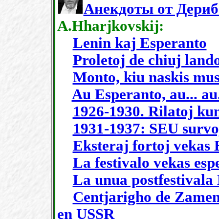
Анекдоты от Дериб
A.Hharjkovskij:
Lenin kaj Esperanto
Proletoj de chiuj land
Monto, kiu naskis mu
Au Esperanto, au... au.
1926-1930. Rilatoj ku
1931-1937: SEU survoj
Eksteraj fortoj veka
La festivalo vekas esp
La unua postfestivala
Centjarigho de Zamen
en USSR