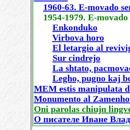
1960-63. E-movado se
1954-1979. E-movado
Enkonduko
Virbova horo
El letargio al reviv
Sur cindrejo
La shtato, pacmova
Legho, pugno kaj b
MEM estis manipulata 
Monumento al Zamenhof
Oni parolas chiujn lingvo
О писателе Иване Вла