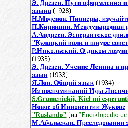
Э. Дрезен. Пути оформления 
языка
(1928)
Н.Моденов. Пионеры, изучайте
П.Кирюшин. Международная ра
А.Андреев. Эсперантское дви
"Кулацкий волк в шкуре совет
Р.Никольский. О диком лозун
(1933)
Э. Дрезен. Учение Ленина в 
язык
(1933)
Я.Лоя. Общий язык
(1934)
Из воспоминаний Иды Лисични
S.Gramenickij. Kiel mi esperanti
Новое об Иннокентии Жукове
"Ruslando"
(из
"Enciklopedio de
М.Абольская. Преследования 