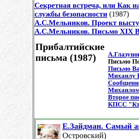
Секретная встреча, или Как н
службы безопасности
(1987)
А.С.Мельников.
Проект выст
А.С.Мельников. Письмо XIX 
Прибалтийские
А.Глазуно
письма (1987)
Письмо По
Письмо В
Михаилу 
Сообщение
Михаилом
Второе пи
КПСС "Кто
Е.Зайдман. Самый а
Островский)