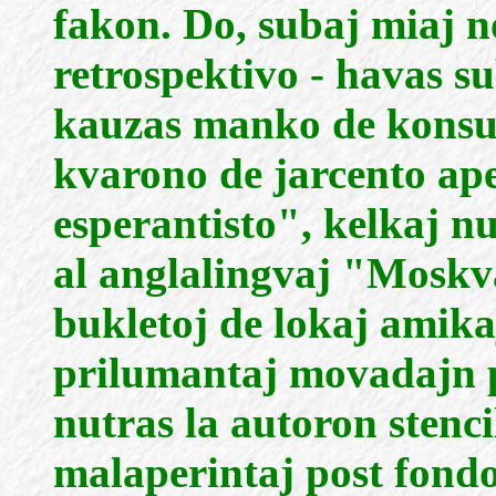
fakon. Do, subaj miaj no
retrospektivo - havas s
kauzas manko de konsul
kvarono de jarcento ap
esperantisto", kelkaj 
al anglalingvaj "Moskv
bukletoj de lokaj amika
prilumantaj movadajn 
nutras la autoron stenci
malaperintaj post fond