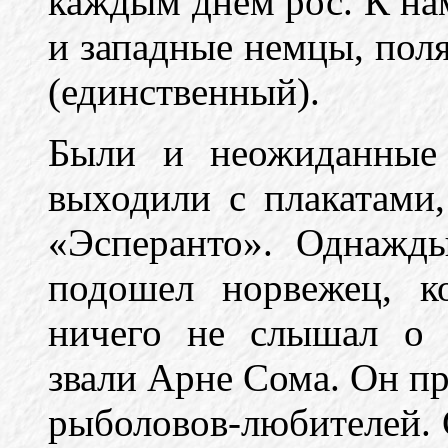
каждым днем рос. К на
и западные немцы, поля
(единственный).
Были и неожиданные 
выходили с плакатами
«Эсперанто». Однажд
подошел норвежец, к
ничего не слышал о в
звали Арне Сома. Он пр
рыболовов-любителей. 