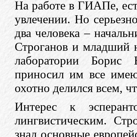
На работе в ГИАПе, ест
увлечении. Но серьезн
два человека – началь
Строганов и младший 
лаборатории Борис 
приносил им все име
охотно делился всем, чт
Интерес к эсперант
лингвистическим. Стр
знал основные европейс