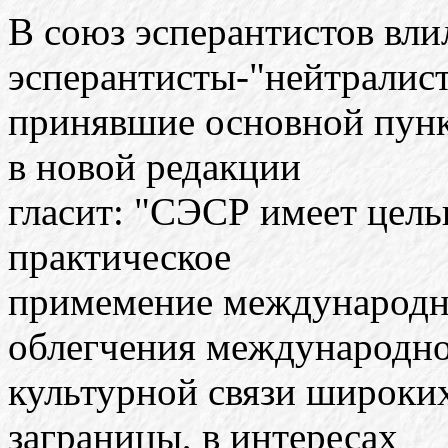
В союз эсперантистов вл
эсперантисты-"нейтралис
принявшие основной пункт
в новой редакции
гласит: "СЭСР имеет цель
практическое
примемение международно
облегчения международн
культурной связи широки
заграницы, в интересах