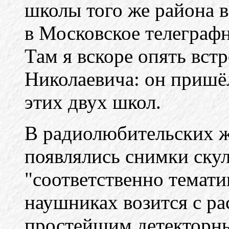
школы того же района 
в Московское телеграф
Там я вскоре опять вст
Николаевича: он пришё
этих двух школ.
В радиолюбительских ж
появлялись снимки скул
"соответственно темати
наушниках возится с р
простейшим детекторн