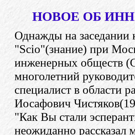
НОВОЕ ОБ ИН
Однажды на заседании 
"Scio"(знание) при Мо
инженерных обществ (С
многолетний руководит
специалист в области р
Иосафович Чистяков(191
"Как Вы стали эсперан
неожиданно рассказал 