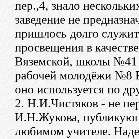
пер.,4, знало нескольки
заведение не предназна
пришлось долго служит
просвещения в качеств
Вяземской, школы №41 
рабочей молодёжи №8 К
оно используется по др
2. Н.И.Чистяков - не п
И.Н.Жукова, публикую
любимом учителе. Надею