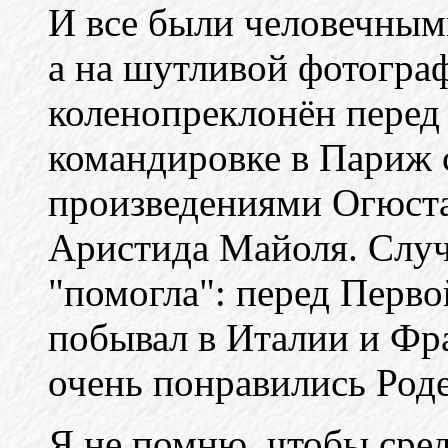
И все были человечным
а на шутливой фотогра
коленопреклонён перед
командировке в Париж с
произведениями Огюста
Аристида Майоля. Случ
"помогла": перед Перв
побывал в Италии и Фр
очень понравились Род
Я не помню, чтобы сре