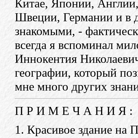
Китае, Японии, Англии
Швеции, Германии и в д
знакомыми, - фактическ
всегда я вспоминал мил
Иннокентия Николаевич
географии, который поз
мне много других знан
П Р И М Е Ч А Н И Я :
1. Красивое здание на 