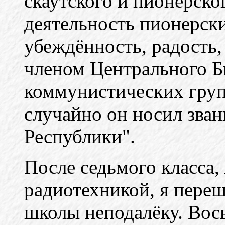
скаутского и пионерско
деятельность пионерск
убеждённость, радость,
членом Центрального Б
коммунистических груп
случайно он носил зва
Республики".
После седьмого класса,
радиотехникой, я переш
школы неподалёку. Вос