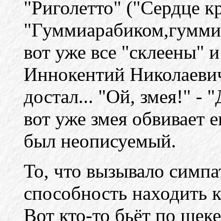
"Риголетто" ("Сердце кр
"Гуммиарабиком,гуммиа
вот уже все "склеены"
Иннокентий Николаевич
достал... "Ой, змея!" - "
вот уже змея обвивает 
был неописуемый.
То, что вызывало симпа
способность находить 
Вот кто-то бьёт по щеке