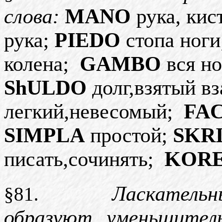
слова
:
MANO
рука
,
кис
рука
;
PIEDO
стопа
ноги
колена
;
GAMBO
вся
но
ShULDO
долг
,
взятый
в
легкий
,
невесомый
;
FA
SIMPLA
простой
;
SKR
писать
,
сочинять
;
KORE
Ласкательн
§81.
образуют
уменьшител