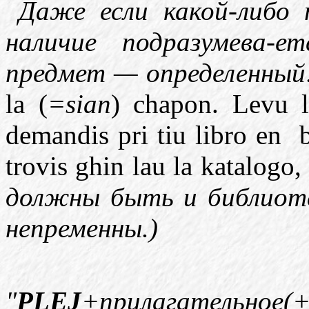
Даже если какой-либо 
наличие подразумева-
предмет — определенны
la (
=sian
) chapon.
Levu l
demandis pri tiu libro en
trovis ghin lau la katalogo,
должны быть и библиотек
непременны.)
"
PLEJ
+прилагательное