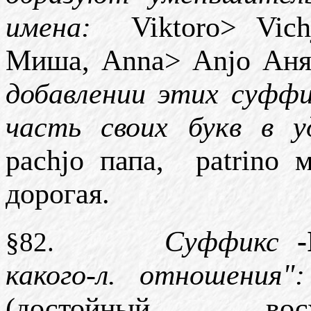
имена
:
Viktoro> Vich
Миша
, Anna> Anjo
Ан
добавлении этих суффи
часть своих букв в у
pachjo папа,
patrino 
дорогая.
Суффикс
§82.
какого-л. отношения":
(достойный восх