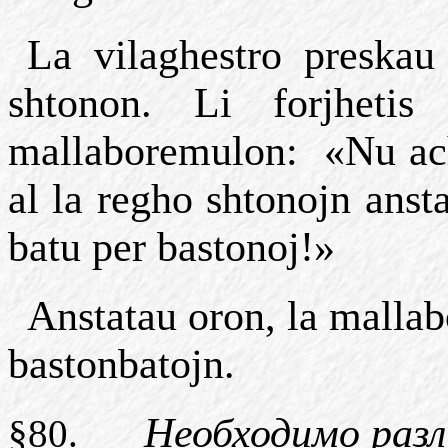
La vilaghestro preskau 
shtonon. Li forjheti
mallaboremulon:
«Nu ach
al la regho shtonojn anst
batu per bastonoj!»
Anstatau oron, la malla
bastonbatojn.
Необходимо
раз
§80.