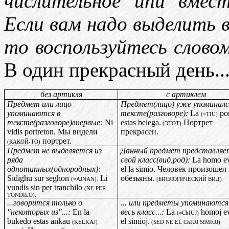
числительное "unu" вмест
Если вам надо выделить 
то воспользуйтесь слов
В один прекрасный день..
без артикля
с артиклем
Предмет или лицо
Предмет(лицо) уже упоминалс
упоминаются в
тексте(разговоре):
La
por
(=TIU)
тексте(разговоре)впервые:
Ni
estas belega.
Портрет
(ЭТОТ)
vidis portreton. Мы видели
прекрасен.
портрет.
(КАКОЙ-ТО)
Предмет не выделяется из
Данный предмет представляет
ряда
свой класс(вид,род):
La homo ev
однотипных(однородных):
el la simio. Человек произошел 
Sidighu sur seghon
Li
обезьяны.
(=AJNAN).
(БИОЛОГИЧЕСКИЙ ВИД)
vundis sin per tranchilo
(NE PER
TONDILO).
...говорится только о
... или предметы упоминаются
"некоторых из"...:
En la
весь класс...:
La
homoj ev
(=ChIUJ)
bukedo estas ankau
el simioj.
(KELKAJ)
(SED NE EL ChIUJ SIMIOJ)