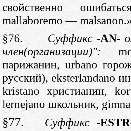
свойственно ошибать
mallaboremo
—
malsanon
.
§76.
Суффикс
-
AN
-
о
член(организации)":
mo
парижанин,
urbano
горо
русский),
eksterlandano
ин
kristano
христианин,
kor
lernejano
школьник,
gimna
§77.
Суффикс
-
ESTR