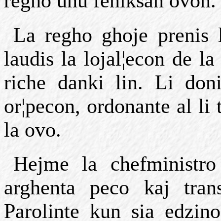
regho unu feniksan ovon.
La regho ghoje prenis 
laudis la lojal¦econ de la
riche danki lin. Li don
or¦pecon, ordonante al li 
la ovo.
Hejme la chefministro 
arghenta peco kaj tran
Parolinte kun sia edzino