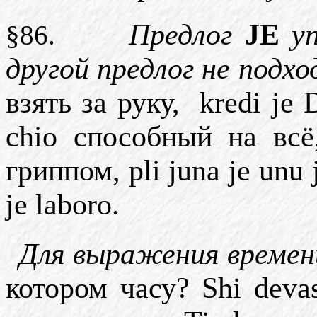
Предлог
JE
у
§86.
другой
предлог
не
подхо
взять
за
руку
,
kredi je
chio
способный
на
всё
гриппом
, pli juna je unu
je laboro.
Для выражения времен
котором часу? Shi devas 