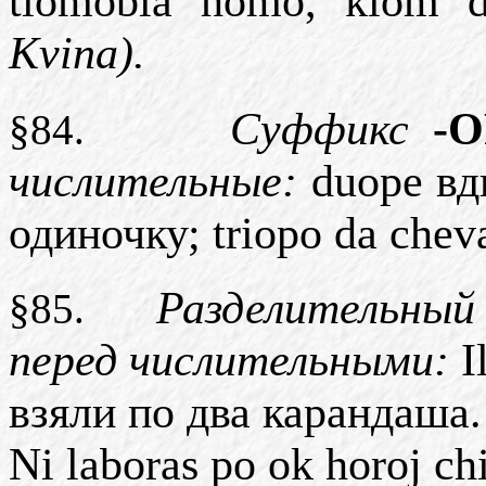
tiomobla homo, kiom d
Kvina
).
Суффикс
-O
§84.
числительные
:
duope вд
одиночку
; triopo da chev
Разделительный
§85.
перед числительными:
I
взяли по два карандаша
Ni laboras po ok horoj ch