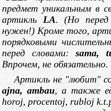
предмет уникальным в с
артикль
LA
. (Но перед
нужен!) Кроме того, арт
порядковыми числительны
перед словами:
sama, tu
Впрочем, не обязательно.
Артикль не "любит" с
ajna, ambau
, a также ед
horoj, procentoj, rubloj k.t