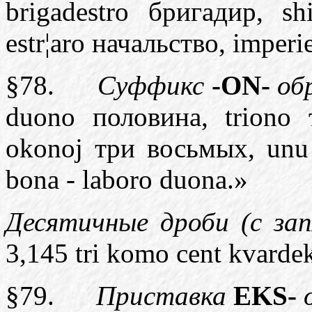
brigadestro
бригадир,
sh
estr
¦
aro
начальство,
imperie
§78.
Суффикс
-
ON
-
обр
duono
половина,
triono
о
konoj
три восьмых,
unu
bona
-
laboro
duona
.»
Десятичные дроби (с за
3,145
tri
komo
cent
kvarde
§79.
Приставка
EKS
-
о