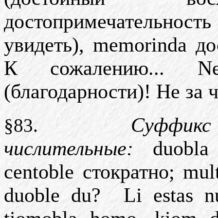
достопримечательнос
увидеть), memorinda д
К сожалению... N
(благодарности)! Не за ч
Суффик
§83.
числительные:
duobla 
centoble стократно; mu
duoble du?
Li estas n