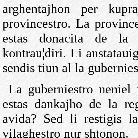
arghentajhon per kupr
provincestro. La province
estas donacita de la
kontrau¦diri. Li anstataui
sendis tiun al la gubernies
La guberniestro neniel 
estas dankajho de la re
avida? Sed li restigis l
vilaghestro nur shtonon.