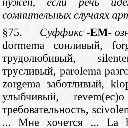
нужен, если речь ид
сомнительных случаях ар
§75.
Суффикс
-EM-
озн
dormema сонливый, for
трудолюбивый, silen
трусливый, parolema разг
zorgema заботливый, klo
улыбчивый, revem(ec)o
требовательность, scivol
... Мне хочется ... La 