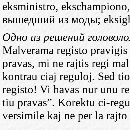
eksministro
,
ekschampiono
вышедший из моды;
eksig
Одно из решений головол
Malverama registo pravigis s
pravas, mi ne rajtis regi mal
kontrau ciaj reguloj.
Sed tio
registo! Vi havas nur unu re
tiu pravas”. Korektu ci-regu
versimile kaj ne per la rajt