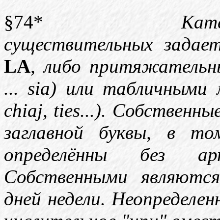
§74*
Кат
существительных задае
LA
, либо притяжательн
... sia) или табличными м
chiaj, ties...). Собствен
заглавной буквы, в то
определённы без ар
Собственными являютс
дней недели. Неопределен