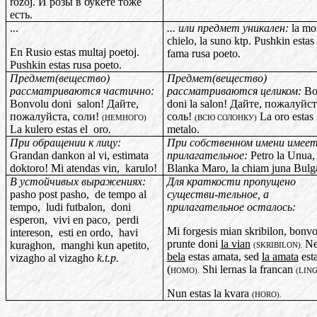
rozoj. И розы в букете тоже
есть.
...
...
или
предмет
уникален
:
la mo
chielo, la suno ktp. Pushkin estas 
En Rusio estas multaj poetoj.
fama rusa poeto.
Pushkin estas rusa poeto.
Предмет(вещество)
Предмет(вещество)
рассматриваются частично:
рассматриваются целиком:
Bo
Bonvolu doni
salon! Дайте,
doni la salon! Дайте, пожалуйст
пожалуйста, соли!
соль!
La oro estas
(
НЕМНОГО
)
(
ВСЮ
СОЛОНКУ
)
La kulero estas el
oro.
metalo.
При
обращении
к
лицу
:
При
собственном
имени
имеет
Grandan dankon al vi, estimata
прилагательное
:
Petro
la Unua
doktoro! Mi atendas vin,
karulo!
Blanka Maro
, la chiam juna Bulg
В
устойчивых
выражениях
:
Для краткости пропущено
pasho post pasho,
de tempo al
существи-тельное, а
tempo,
ludi futbalon,
doni
прилагательное осталось:
esperon,
vivi en paco,
perdi
Mi forgesis mian skribilon, bonvo
intereson,
esti en ordo,
havi
prunte doni
la vian
N
kuraghon,
manghi kun apetito,
(SKRIBILON).
bela
estas amata, sed
la amata
esta
vizagho al vizagho
k.t.p.
(
Shi lernas la francan
HOMO).
(LIN
Nun estas la kvara
(HORO).