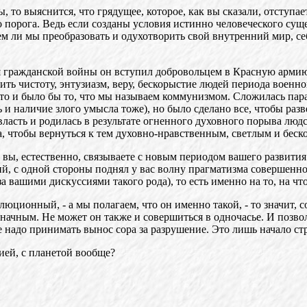
то выяснится, что грядущее, которое, как вы сказали, отступает
го порога. Ведь если созданы условия истинно человеческого суще
еем ли мы преобразовать и одухотворить свой внутренний мир, се
я гражданской войны он вступил добровольцем в Красную армию. 
ить чистоту, энтузиазм, веру, бескорыстие людей периода военн
это и было бы то, что мы называем коммунизмом. Сложилась пара
ть и наличие злого умысла тоже), но было сделано все, чтобы р
 власть и родилась в результате огненного духовного порыва лю
ста, чтобы вернуться к тем духовно-нравственным, светлым и бес
пех вы, естественно, связываете с новым периодом вашего развит
й, с одной стороны поднял у вас волну прагматизма совершенно 
а вашими дискуссиями такого рода), то есть именно на то, на что
олюционный, - а мы полагаем, что он именно такой, - то значит, 
начным. Не может он также и совершиться в одночасье. И позволь
е надо принимать вынос сора за разрушение. Это лишь начало ст
ией, с планетой вообще?