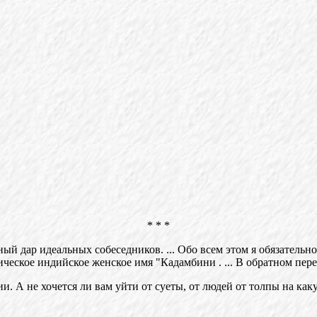
* * *
ный дар идеальных собеседников. ... Обо всем этом я обязательн
еское индийское женское имя "Кадамбини . ... В обратном пере
и. А не хочется ли вам уйти от суеты, от людей от толпы на ка