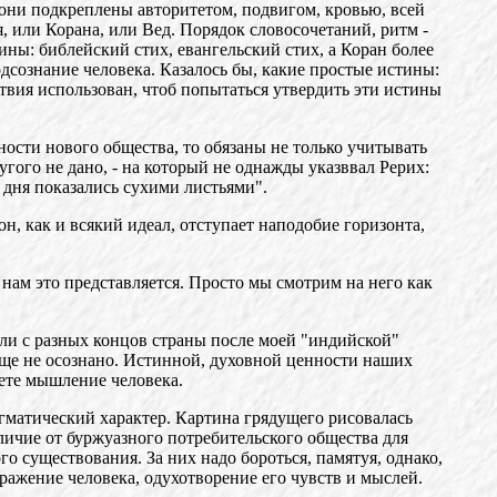
 они подкреплены авторитетом, подвигом, кровью, всей
, или Корана, или Вед. Порядок словосочетаний, ритм -
ины: библейский стих, евангельский стих, а Коран более
подсознание человека. Казалось бы, какие простые истины:
ствия использован, чтоб попытаться утвердить эти истины
ости нового общества, то обязаны не только учитывать
ругого не дано, - на который не однажды указввал Рерих:
 дня показались сухими листьями".
он, как и всякий идеал, отступает наподобие горизонта,
 нам это представляется. Просто мы смотрим на него как
шли с разных концов страны после моей "индийской"
 еще не осознано. Истинной, духовной ценности наших
ете мышление человека.
агматический характер. Картина грядущего рисовалась
тличие от буржуазного потребительского общества для
о существования. За них надо бороться, памятуя, однако,
ражение человека, одухотворение его чувств и мыслей.