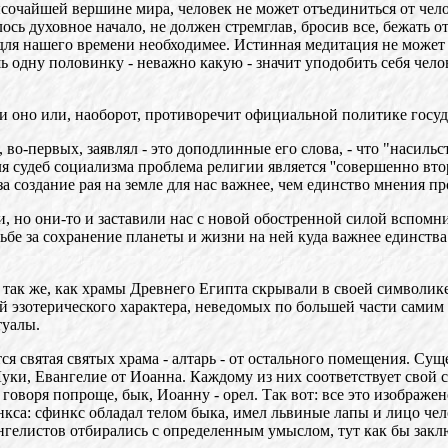
высочайшей вершине мира, человек не может отъединиться от чело
лось духовное начало, не должен стремглав, бросив все, бежать о
 для нашего времени необходимее. Истинная медитация не может
шь одну половинку - неважно какую - значит уподобить себя чело
ли оно или, наоборот, противоречит официальной политике госуд
ый, во-первых, заявлял - это доподлинные его слова, - что "наси
 для судеб социализма проблема религии является ''совершенно 
а создание рая на земле для нас важнее, чем единство мнения про
, но они-то и заставили нас с новой обостренной силой вспомнит
рьбе за сохранение планеты и жизни на ней куда важнее единств
н: так же, как храмы Древнего Египта скрывали в своей символик
ий эзотерического характера, неведомых по большей части самим
туалы.
тся святая святых храма - алтарь - от остального помещения. С
Луки, Евангелие от Иоанна. Каждому из них соответствует свой 
а говоря попроще, бык, Иоанну - орел. Так вот: все это изображе
са: сфинкс обладал телом быка, имел львиные лапы и лицо чело
нгелистов отбирались с определенным умыслом, тут как бы заключ