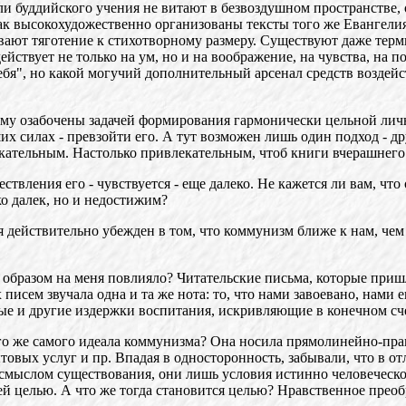
ли буддийского учения не витают в безвоздушном пространстве,
ак высокохудожественно организованы тексты того же Евангелия
вают тяготение к стихотворному размеру. Существуют даже терм
ействует не только на ум, но и на воображение, на чувства, на 
себя", но какой могучий дополнительный арсенал средств воздей
щему озабочены задачей формирования гармонически цельной личн
ших силах - превзойти его. А тут возможен лишь один подход - д
екательным. Настолько привлекательным, чтоб книги вчерашнего
твления его - чувствуется - еще далеко. Не кажется ли вам, что 
о далек, но и недостижим?
 я действительно убежден в том, что коммунизм ближе к нам, чем
м образом на меня повлияло? Читательские письма, которые при
 писем звучала одна и та же нота: то, что нами завоевано, нами
ые и другие издержки воспитания, искривляющие в конечном сч
того же самого идеала коммунизма? Она носила прямолинейно-пр
товых услуг и пр. Впадая в односторонность, забывали, что в о
смыслом существования, они лишь условия истинно человеческог
й целью. А что же тогда становится целью? Нравственное преоб