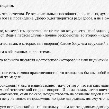
следняя.
ть человечества. Ее отличительные способности: во-первых, духо
 бога и провидение. Добро будет твориться ради добра, а не в 
ю, может быть нравственнее не только верующего, не обладающ
т. Ведь в первом случае - полное бескорыстие, во втором - над
и качествами, о которых вы говорили) ближе богу, чем верующий в
чем в обкатанных силлогизмах.
го великого писателя Достоевского (которого на наш индийский
асное есть символ нравственности", то отсюда как бы сам собой 
ой же медали.
роисходит у нас, в нашей стране, - идут от того, что мы разруш
 - об эстетической стороне вопроса. Иногда складывается впеча
атически, сами по себе, воздействовать на сознание людей и п
елу не только не поможешь, но даже навредишь, потому что по
руем исторический опыт, поскольку в нем все это давным-давно 