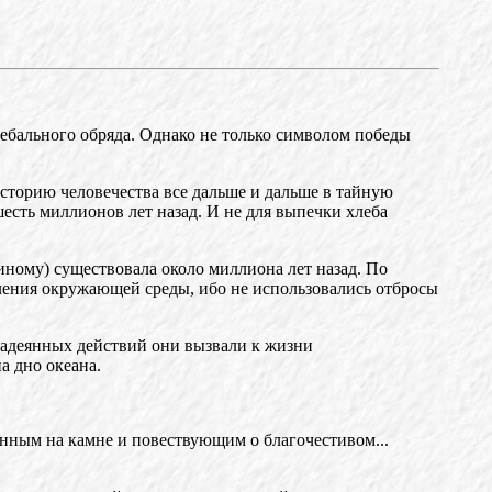
бального обряда. Однако не только символом победы
торию человечества все дальше и дальше в тайную
есть миллионов лет назад. И не для выпечки хлеба
иному) существовала около миллиона лет назад. По
вления окружающей среды, ибо не использовались отбросы
надеянных действий они вызвали к жизни
а дно океана.
занным на камне и повествующим о благочестивом...