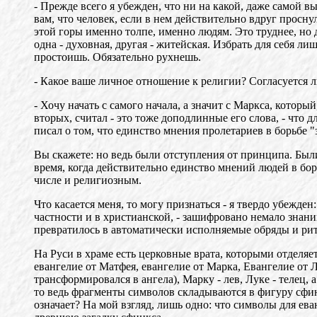
- Прежде всего я убежден, что ни на какой, даже самой 
вам, что человек, если в нем действительно вдруг просну
этой горы именно толпе, именно людям. Это труднее, но
одна - духовная, другая - житейская. Избрать для себя ли
простоишь. Обязательно рухнешь.
- Какое ваше личное отношение к религии? Согласуется 
- Хочу начать с самого начала, а значит с Маркса, котор
вторых, считал - это тоже доподлинные его слова, - что
писал о том, что единство мнения пролетариев в борьбе "з
Вы скажете: но ведь были отступления от принципа. Были
время, когда действительно единство мнений людей в бо
числе и религиозным.
Что касается меня, то могу признаться - я твердо убежде
частности и в христианской, - зашифровано немало знан
превратилось в автоматически исполняемые обряды и ри
На Руси в храме есть церковные врата, которыми отделяе
евангелие от Матфея, евангелие от Марка, Евангелие от 
трансформировался в ангела), Марку - лев, Луке - телец, 
то ведь фрагменты символов складываются в фигуру сфинк
означает? На мой взгляд, лишь одно: что символы для ева