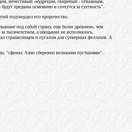
мцем, нечестивый -мудрецом, свирепый - отважным,
 будут преданы осмеянию и сочтутся за суетность".
тий подтвердил его пророчество.
рывшие под собой страну, еще более древнюю, чем
 за тысячелетием, а обещание не исполнялось.
стал страшилищем и пугалом для суеверных феллахов. А
 он, "сфинкс Азии сбережен великими пустынями".