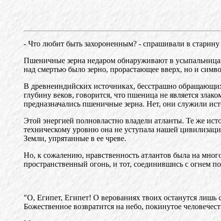
- Что любит быть захороненным? - спрашивали в старину н
Пшеничные зерна недаром обнаруживают в усыпальницах 
над смертью было зерно, прорастающее вверх, но и симво
В древнеиндийских источниках, бесстрашно обращающих
глубину веков, говорится, что пшеница не является злак
предназначались пшеничные зерна. Нет, они служили ист
Этой энергией полновластно владели атланты. Те же ист
техническому уровню она не уступала нашей цивилизации
Земли, упрятанные в ее чреве.
Но, к сожалению, нравственность атлантов была на мног
пространственный огонь, и тот, соединившись с огнем по
"О, Египет, Египет! О верованиях твоих останутся лишь 
Божественное возвратится на небо, покинутое человечеств