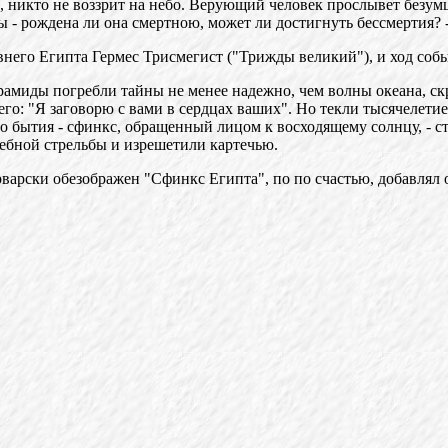
ь, никто не воззрит на небо. Верующий человек прослывет безу
 - рождена ли она смертною, может ли достигнуть бессмертия? -
его Египта Гермес Трисмегист ("Трижды великий"), и ход собы
амиды погребли тайны не менее надежно, чем волны океана, ск
его: "Я заговорю с вами в сердцах ваших". Но текли тысячелетие
го бытия - сфинкс, обращенный лицом к восходящему солнцу, - 
ебной стрельбы и изрешетили картечью.
варски обезображен "Сфинкс Египта", по по счастью, добавлял