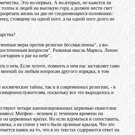
вечества. Это во-первых. А во-вторых, не кажется ли
т толпы и людей на высокую гору, а должен нести свет
 разрезать жизнь на две не соединяющиеся половинки:
веку, стоящему на одной ноге, а на одной ноге долго не
арства?
льственные меры против религии бессмысленны", а во-
второстепенным вопросом". Развивая мысль Маркса, Ленин
летариев о рае на небе".
ь о нем. Если хотите, помнить о нем нас заставляет само
а мнений по любым вопросам другого порядка, в том
е космические тайны, так и в современных религиях, - в
 священнослужителям, поскольку все это выродилось и
уществуют четыре канонизированных церковью евангелия:
символ: Матфею - человек (с течением времени он
но на церковных вратах. Но если вдуматься и сопоставить,
века, а на спине у него были орлиные крылья. Что это
ается намек на то, что в их текстах содержится ответ на