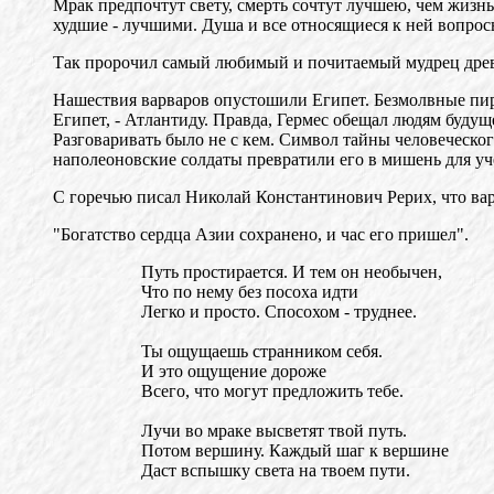
Мрак предпочтут свету, смерть сочтут лучшею, чем жизн
худшие - лучшими. Душа и все относящиеся к ней вопросы
Так пророчил самый любимый и почитаемый мудрец древн
Нашествия варваров опустошили Египет. Безмолвные пир
Египет, - Атлантиду. Правда, Гермес обещал людям будущ
Разговаривать было не с кем. Символ тайны человеческо
наполеоновские солдаты превратили его в мишень для уч
С горечью писал Николай Константинович Рерих, что вар
"Богатство сердца Азии сохранено, и час его пришел".
Путь простирается. И тем он необычен,
Что по нему без посоха идти
Легко и просто. Спосохом - труднее.
Ты ощущаешь странником себя.
И это ощущение дороже
Всего, что могут предложить тебе.
Лучи во мраке высветят твой путь.
Потом вершину. Каждый шаг к вершине
Даст вспышку света на твоем пути.