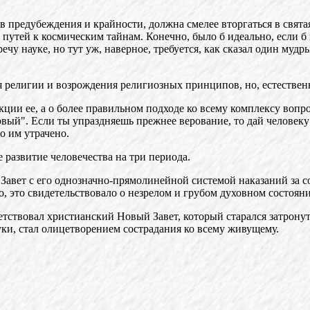
ив предубеждения и крайности, должна смелее вторгаться в свята
 путей к космическим тайнам. Конечно, было б идеально, если 
чу науке, но тут уж, наверное, требуется, как сказал один муд
я религии и возрождения религиозных принципов, но, естествен
укции ее, а о более правильном подходе ко всему комплексу вопр
вый". Если ты упраздняешь прежнее верование, то дай человеку и
о им утрачено.
 развитие человечества на три периода.
Завет с его однозначно-прямолинейной системой наказаний за сове
о, это свидетельствовало о незрелом и грубом духовном состоян
тствовал христианский Новый Завет, который старался затронут
ки, стал олицетворением сострадания ко всему живущему.