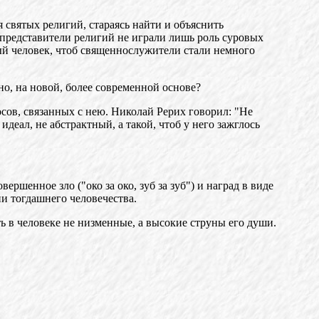
я святых религий, стараясь найти и объяснить
б представители религий не играли лишь роль суровых
рый человек, чтоб священнослужители стали немного
но, на новой, более современной основе?
осов, связанных с нею. Николай Рерих говорил: "Не
деал, не абстрактный, а такой, чтоб у него зажглось
ршенное зло ("око за око, зуб за зуб") и наград в виде
ии тогдашнего человечества.
ь в человеке не низменные, а высокие струны его души.