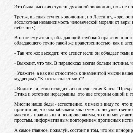
Это была высокая ступень духовной эволюции, но - не по
Третья, высшая ступень эволюции, по Лессингу, - зрелос
абсолютная независимость человеческой морали от веры в
небесных).
Вот почему атеист, обладающий глубокой нравственность
обладающего точно такой же нравственностью, как и атеис
- Так что же: выходит, что атеист (если он обладает тем
- Выходит, что так. В парадоксах всегда больше истины, 
- Укажите, а как вы относитесь к знаменитой мысли ваше
мудрецом): "Красота спасет мир"?
- Видите ли, если исходить из определения Канта "Прекр
Этика и эстетика неразрывны, ото две стороны одной и т
Многие наши беды - естественно, я имею в виду то, что п
принципов, что мы забываем как о чем-то несущественном
максимы правильны и неопровержимы, то они могут автом
простым, информативным повторением прописных истин д
А самое главное, пожалуй, состоит в том, что мы игнори