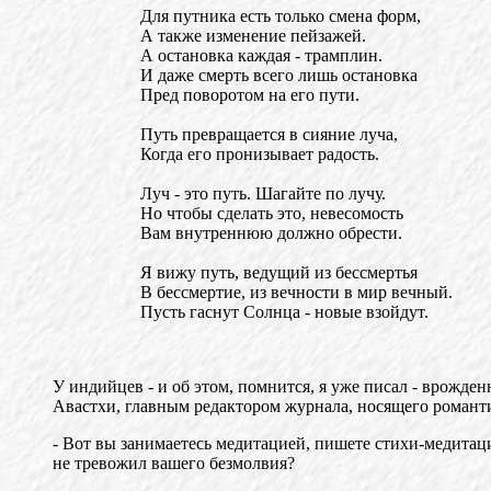
Для путника есть только смена форм,
А также изменение пейзажей.
А остановка каждая - трамплин.
И даже смерть всего лишь остановка
Пред поворотом на его пути.
Путь превращается в сияние луча,
Когда его пронизывает радость.
Луч - это путь. Шагайте по лучу.
Но чтобы сделать это, невесомость
Вам внутреннюю должно обрести.
Я вижу путь, ведущий из бессмертья
В бессмертие, из вечности в мир вечный.
Пусть гаснут Солнца - новые взойдут.
У индийцев - и об этом, помнится, я уже писал - врожден
Авастхи, главным редактором журнала, носящего романтич
- Вот вы занимаетесь медитацией, пишете стихи-медитаци
не тревожил вашего безмолвия?