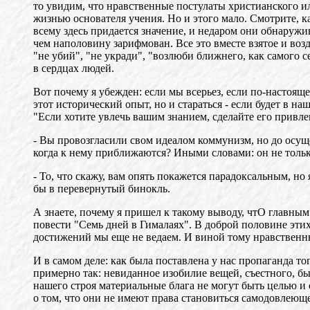
то увидим, что нравственные постулаты христианского и
жизнью основателя учения. Но и этого мало. Смотрите, к
всему здесь придается значение, и недаром они обнаружи
чем наполовину зарифмован. Все это вместе взятое и возд
"не убий", "не укради", "возлюби ближнего, как самого 
в сердцах людей.
Вот почему я убежден: если мы всерьез, если по-настоя
этот исторический опыт, но и стараться - если будет в на
"Если хотите увлечь вашим знанием, сделайте его привл
- Вы провозгласили свом идеалом коммунизм, но до осущес
когда к нему приближаются? Иными словами: он не тольк
- То, что скажу, вам опять покажется парадоксальным, но
бы в перевернутый бинокль.
А знаете, почему я пришел к такому выводу, чтО главны
повести "Семь дней в Гималаях". В доброй половине этих
достижений мы еще не ведаем. И виной тому нравственн
И в самом деле: как была поставлена у нас пропаганда 
примерно так: невиданное изобилие вещей, съестного, бы
нашего строя материальные блага не могут быть целью и 
о том, что они не имеют права становиться самодовлеюще