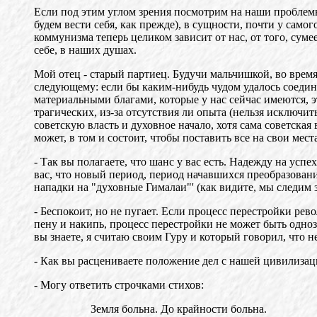
Если под этим углом зрения посмотрим на наши проблемы, 
будем вести себя, как прежде), в сущности, почти у само
коммунизма теперь целиком зависит от нас, от того, сум
себе, в наших душах.
Мой отец - старый партиец. Будучи мальчишкой, во врем
следующему: если бы каким-нибудь чудом удалось соедин
материальными благами, которые у нас сейчас имеются, 
трагических, из-за отсутствия ли опыта (нельзя исключи
советскую власть и духовное начало, хотя сама советская
может, в том и состоит, чтобы поставить все на свои ме
- Так вы полагаете, что шанс у вас есть. Надежду на ус
вас, что новый период, период начавшихся преобразовани
нападки на "духовные Гималаи"' (как видите, мы следим з
- Беспокоит, но не пугает. Если процесс перестройки рев
пену и накипь, процесс перестройки не может быть одноз
вы знаете, я считаю своим Гуру и который говорил, что н
- Как вы расцениваете положение дел с нашей цивилизац
- Могу ответить строчками стихов:
Земля больна. До крайности больна.