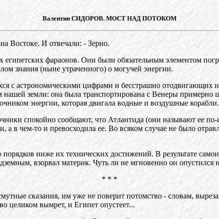
Валентин СИДОРОВ. МОСТ НАД ПОТОКОМ
а Востоке. И отвечали: - Зерно.
египетских фараонов. Они были обязательным элементом погре
лом знания (ныне утраченного) о могучей энергии.
ся с астрономическими цифрами и бесстрашно отодвигающих ис
ом нашей земли: она была транспортирована с Венеры примерно ш
очником энергии, которая двигала водные и воздушные корабли.
очники спокойно сообщают, что Атлантида (они называют ее по-
, а в чем-то и превосходила ее. Во всяком случае не было отра
о порядков ниже их технических достижений. В результате само
дземным, взорвал материк. Чуть ли не мгновенно он опустился н
* * *
смутные сказания, им уже не поверит потомство - словам, выре
о целиком вымрет, и Египет опустеет...