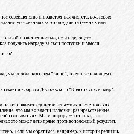
вное совершенство и нравственная чистота, во-вторых,
ожидании уготованных за это воздаяний (земных или
его такой нравственностью, но и верующего,
ежда получить награду за свои поступки и мысли.
 него?
 лад мы иногда называем "риши", то есть ясновидцем и
вытекает и афоризм Достоевского "Красота спасет мир".
аем нерасторжимое единство этических и эстетических
тление, что мы во власти иллюзии: раз нравственные
реобразовывать их. Мы игнорируем тот факт, что
дчас это может дать прямо противоположный результат.
учтено. Если мы обратимся, например, к истории религий,