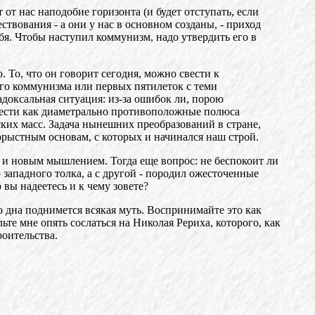
 от нас наподобие горизонта (и будет отступать, если
ствования - а они у нас в основном созданы, - приход
бя. Чтобы наступил коммунизм, надо утвердить его в
То, что он говорит сегодня, можно свести к
ого коммунизма или первых пятилеток с теми
доксальная ситуация: из-за ошибок ли, порою
азвести как диаметрально противоположные полюса
дских масс. Задача нынешних преобразований в стране,
корыстным основам, с которых и начинался наш строй.
ия и новым мышлением. Тогда еще вопрос: не беспокоит ли
западного толка, а с другой - породил ожесточенные
 вы надеетесь и к чему зовете?
со дна поднимется всякая муть. Воспринимайте это как
те мне опять сослаться на Николая Рериха, которого, как
роительства.