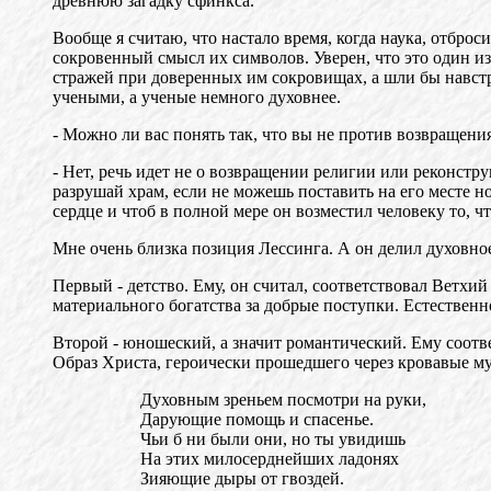
древнюю загадку сфинкса.
Вообще я считаю, что настало время, когда наука, отброс
сокровенный смысл их символов. Уверен, что это один из
стражей при доверенных им сокровищах, а шли бы навстре
учеными, а ученые немного духовнее.
- Можно ли вас понять так, что вы не против возвращени
- Нет, речь идет не о возвращении религии или реконстр
разрушай храм, если не можешь поставить на его месте но
сердце и чтоб в полной мере он возместил человеку то, чт
Мне очень близка позиция Лессинга. А он делил духовное
Первый - детство. Ему, он считал, соответствовал Ветхий 
материального богатства за добрые поступки. Естественн
Второй - юношеский, а значит романтический. Ему соотве
Образ Христа, героически прошедшего через кровавые му
Духовным зреньем посмотри на руки,
Дарующие помощь и спасенье.
Чьи б ни были они, но ты увидишь
На этих милосерднейших ладонях
Зияющие дыры от гвоздей.