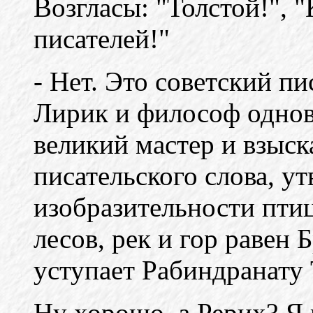
Возгласы: "Толстой!", 
писателей!"
- Нет. Это советский п
Лирик и философ однов
великий мастер и взыск
писательского слова, у
изобразительности птиц
лесов, рек и гор равен 
уступает Рабиндранату 
Ну хорошо, а Рерих? Я 