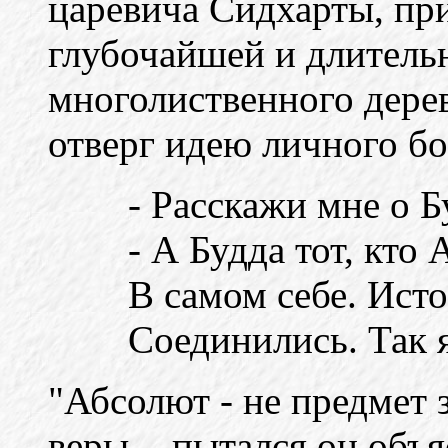
царевича Сидхарты, пр
глубочайшей и длитель
многолиственного дерева
отверг идею личного бо
- Расскажи мне о Б
- А Будда тот, кто
В самом себе. Исто
Соединились. Так 
"Абсолют - не предмет 
веры, - пытался он объ