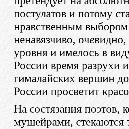
претендует на абсолют
постулатов и потому ст
нравственным выбором 
ненавязчиво, оч
е
видно,
уровня и имелось в вид
России время разрухи 
гималайских вершин до
России просветит красо
На состязания поэтов, 
мушейрами, стекаются т