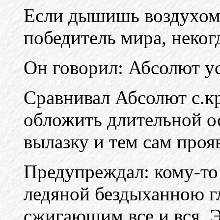
Если дышишь воздухом 
победитель мира, неког
Он говорил: Абсолют ус
Сравнивал Абсолют с.к
обложить длительной ос
вылазку и тем сам прояв
Предупреждал: кому-то
ледяной бездыханною г
сжигающим все и вся. Э