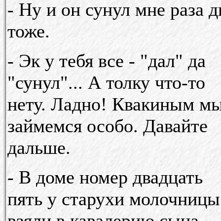
- Ну и он сунул мне раза д
тоже.
- Эк у тебя все - "дал" да
"сунул"... А толку что-то
нету. Ладно! Квакиным м
займемся особо. Давайте
дальше.
- В доме номер двадцать
пять у старухи молочницы
взяли в кавалерию сына, -