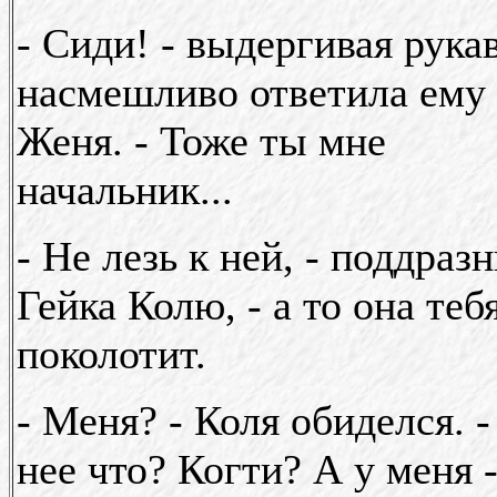
- Сиди! - выдергивая рукав
насмешливо ответила ему
Женя. - Тоже ты мне
начальник...
- Не лезь к ней, - поддраз
Гейка Колю, - а то она теб
поколотит.
- Меня? - Коля обиделся. -
нее что? Когти? А у меня 