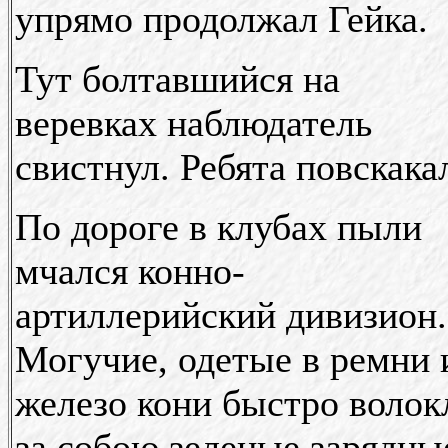
упрямо продолжал Гейка.
Тут болтавшийся на
веревках наблюдатель
свистнул. Ребята повскака
По дороге в клубах пыли
мчался конно-
артиллерийский дивизион.
Могучие, одетые в ремни 
железо кони быстро волок
за собою зеленые зарядны