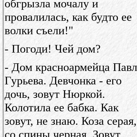
обгрызла мочалу и
провалилась, как будто ее
волки съели!"
- Погоди! Чей дом?
- Дом красноармейца Павл
Гурьева. Девчонка - его
дочь, зовут Нюркой.
Колотила ее бабка. Как
зовут, не знаю. Коза серая,
со спины черная. Зовут