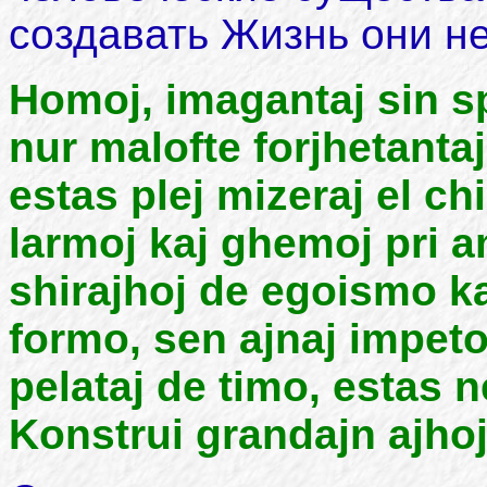
создавать Жизнь они не
Homoj, imagantaj sin sp
nur malofte forjhetanta
estas plej mizeraj el chi
larmoj kaj ghemoj pri a
shirajhoj de egoismo kaj
formo, sen ajnaj impet
pelataj de timo, estas 
Konstrui grandajn ajhojn