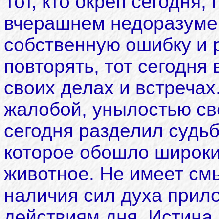
Тот, кто окреп сегодня,
вчерашнем недоразуме
собственную ошибку и 
повторять, тот сегодня
своих делах и встречах
жалобой, унылостью св
сегодня разделил судьб
которое обошло широки
животное. Не имеет см
наличия сил духа прило
действиям дня. Истина,