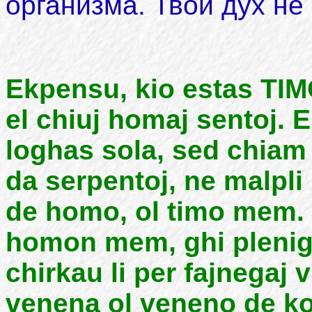
организма. Твой дух не
Ekpensu, kio estas TIM
el chiuj homaj sentoj.
loghas sola, sed chiam
da serpentoj, ne malpli
de homo, ol timo mem. 
homon mem, ghi plenig
chirkau li per fajnegaj v
venena ol veneno de kob