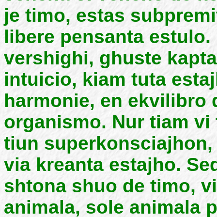
je timo, estas subpremit
libere pensanta estulo
vershighi, ghuste kapt
intuicio, kiam tuta es
harmonie, en ekvilibro d
organismo. Nur tiam vi t
tiun superkonsciajhon, 
via kreanta estajho. Se
shtona shuo de timo, vi
animala, sole animala p