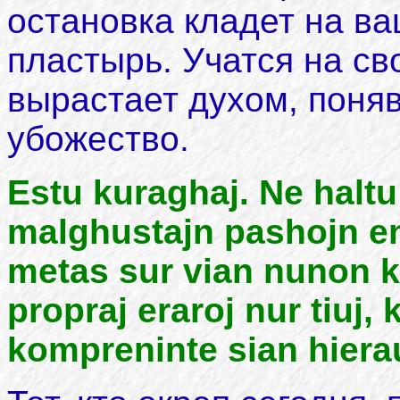
остановка кладет на в
пластырь. Учатся на св
вырастает духом, поня
убожество.
Estu kuraghaj. Ne haltu
malghustajn pashojn en 
metas sur vian nunon k
propraj eraroj nur tiuj, 
kompreninte sian hiera