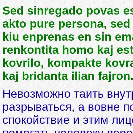
Sed sinregado povas es
akto pure persona, sed n
kiu enprenas en sin em
renkontita homo kaj est
kovrilo, kompakte kovr
kaj bridanta ilian fajron
Невозможно таить внутр
разрываться, а вовне п
спокойствие и этим л
помогать человеку пере