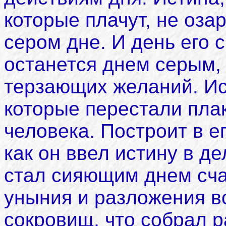
которые плачут, не озар
сером дне. И день его 
останется днем сеpым,
терзающих желаний. Ис
которые перестали плак
человека. Построит в е
как он ввел истину в де
стал сияющим днем сча
уныния и разложения в
сокровищ, что собрал 