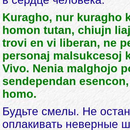
Kuragho, nur kuragho 
homon tutan, chiujn liaj
trovi en vi liberan, ne 
personaj malsukcesoj k
Vivo. Nenia malghojo p
sendependan esencon, 
homo.
Будьте смелы. Не остан
оплакивать неверные ш