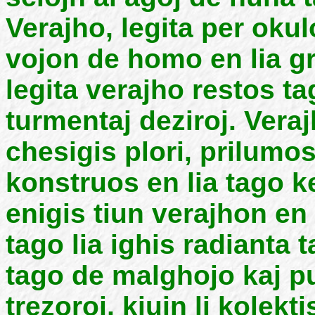
Verajho, legita per okul
vojon de homo en lia gri
legita verajho restos ta
turmentaj deziroj. Verajh
chesigis plori, prilumo
konstruos en lia tago ke
enigis tiun verajhon en 
tago lia ighis radianta 
tago de malghojo kaj put
trezoroj, kiujn li kolektis