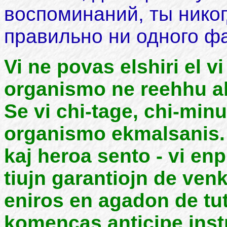
воспоминаний, ты нико
правильно ни одного ф
Vi ne povas elshiri el v
organismo ne reehhu al 
Se vi chi-tage, chi-minu
organismo ekmalsanis. 
kaj heroa sento - vi en
tiujn garantiojn de ven
eniros en agadon de tut
komencas anticipe instru