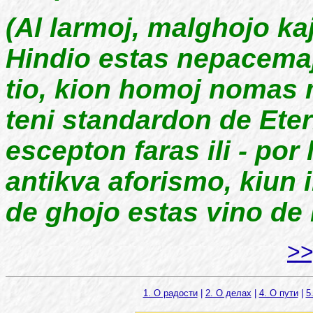
(Al larmoj, malghojo kaj
Hindio estas nepacemaj
tio, kion homoj nomas m
teni standardon de Ete
escepton faras ili - por
antikva aforismo, kiun i
de ghojo estas vino de 
>
1. О радости
|
2. О делах
|
4. О пути
|
5