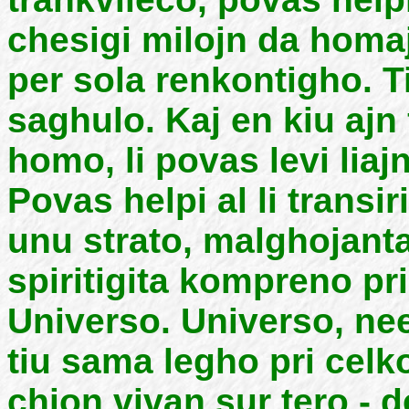
chesigi milojn da homaj
per sola renkontigho. T
saghulo. Kaj en kiu ajn
homo, li povas levi liaj
Povas helpi al li trans
unu strato, malghojanta
spiritigita kompreno pri 
Universo. Universo, nee
tiu sama legho pri cel
chion vivan sur tero - 