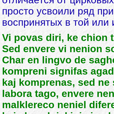
просто усвоили ряд пр
воспринятых в той или
Vi povas diri, ke chion 
Sed envere vi nenion s
Char en lingvo de saghe
kompreni signifas agadi.
kaj komprenas, sed ne 
labora tago, envere neni
malklereco neniel difer