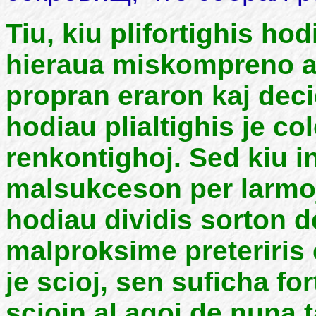
Tiu, kiu plifortighis ho
hieraua miskompreno a
propran eraron kaj decid
hodiau plialtighis je col
renkontighoj. Sed kiu i
malsukceson per larmoj
hodiau dividis sorton d
malproksime preteriris
je scioj, sen suficha for
sciojn al agoj de nuna 