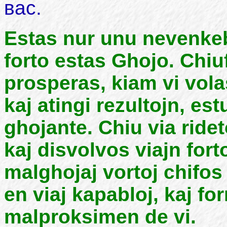
вас.
Estas nur unu nevenkebl
forto estas Ghojo. Chiuf
prosperas, kiam vi vola
kaj atingi rezultojn, e
ghojante. Chiu via ride
kaj disvolvos viajn fort
malghojaj vortoj chifos 
en viaj kapabloj, kaj f
malproksimen de vi.