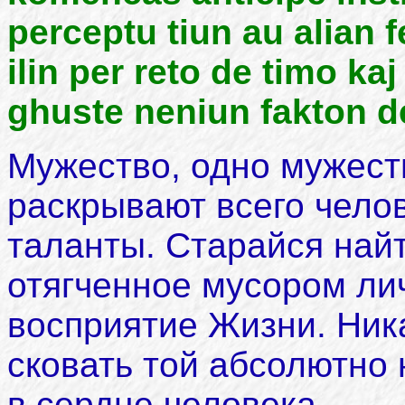
perceptu tiun au alian 
ilin per reto de timo k
ghuste neniun fakton d
Мужество, одно мужест
раскрывают всего челов
таланты. Старайся найт
отягченное мусором ли
восприятие Жизни. Ник
сковать той абсолютно 
в сердце человека.