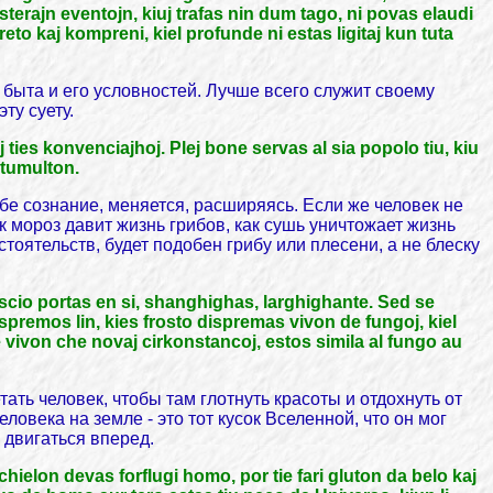
erajn eventojn, kiuj trafas nin dum tago, ni povas elaudi
o kaj kompreni, kiel profunde ni estas ligitaj kun tuta
 быта и его условностей. Лучше всего служит своему
ту суету.
j ties konvenciajhoj. Plej bone servas al sia popolo tiu, kiu
 tumulton.
ебе сознание, меняется, расширяясь. Если же человек не
к мороз давит жизнь грибов, как сушь уничтожает жизнь
стоятельств, будет подобен грибу или плесени, а не блеску
io portas en si, shanghighas, larghighante. Sed se
spremos lin, kies frosto dispremas vivon de fungoj, kiel
 vivon che novaj cirkonstancoj, estos simila al fungo au
ать человек, чтобы там глотнуть красоты и отдохнуть от
овека на земле - это тот кусок Вселенной, что он мог
 двигаться вперед.
ielon devas forflugi homo, por tie fari gluton da belo kaj