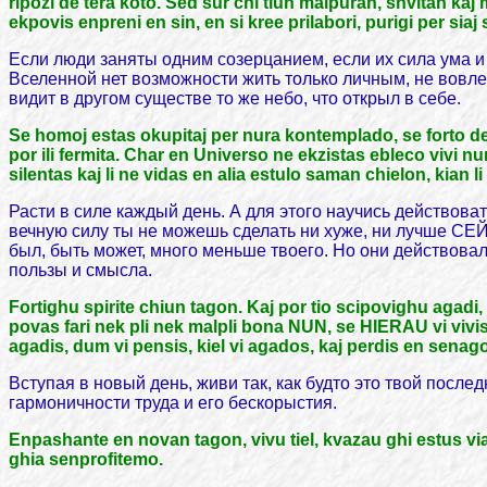
ripozi de tera koto. Sed sur chi tiun malpuran, shvitan kaj
ekpovis enpreni en sin, en si kree prilabori, purigi per sia
Если люди заняты одним созерцанием, если их сила ума и 
Вселенной нет возможности жить только личным, не вовле
видит в другом существе то же небо, что открыл в себе.
Se homoj estas okupitaj per nura kontemplado, se forto de
por ili fermita. Char en Universo ne ekzistas ebleco vivi
silentas kaj li ne vidas en alia estulo saman chielon, kian li
Расти в силе каждый день. А для этого научись действовать
вечную силу ты не можешь сделать ни хуже, ни лучше СЕЙ
был, быть может, много меньше твоего. Но они действовали
пользы и смысла.
Fortighu spirite chiun tagon. Kaj por tio scipovighu agadi,
povas fari nek pli nek malpli bona NUN, se HIERAU vi vivis nu
agadis, dum vi pensis, kiel vi agados, kaj perdis en senago
Вступая в новый день, живи так, как будто это твой посл
гармоничности труда и его бескорыстия.
Enpashante en novan tagon, vivu tiel, kvazau ghi estus via 
ghia senprofitemo.