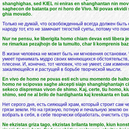
shanghighas, sed KIEL ni eniras en shanghantan nin movado
saghecon de batanta por ni horo de Vivo. Ni povas ekvidi 
ghia movado.
Только не думай, что освобожденный всегда должен быть с
народу тот, кто не замечает тягостей суеты, потому что по
Nur ne pensu, ke liberigita homo chiam devas esti libera je e
ne rimarkas pezajhojn de la tumulto, char li komprenis ba
В жизни человека не может быть ни мгновения остановки. 
умеет принимать мудро своих меняющихся обстоятельств, н
плесени. И, конечно, тот человек, что не умеет, сам измен
закаляющейся и растущей в борьбе творческой мысли.
En vivo de homo ne povas esti ech unu momento de halto.
homo ne scipovas saghe akcepti siajn shanghighantajn cirko
sekeco dispremas vivon de shimo. Kaj, certe, tiu homo, ki
shimo, sed ne al brilo de hardighanta kaj kreskanta en bat
Нет серого дня, есть сияющий храм, который строит сам че
грязи земли. Но на грязную, потную и печальную землю он
вобрать в себя, в себе творчески обработать, очистить с
Ne ekzistas griza tago, ekzistas brilanta templo, kiun ko