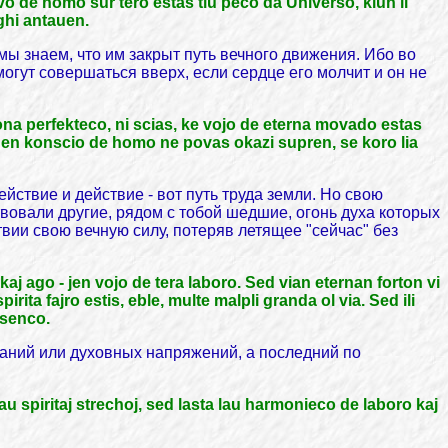
vo de homo sur tero estas tiu peco da Universo, kiun li
ighi antauen.
мы знаем, что им закрыт путь вечного движения. Ибо во
огут совершаться вверх, если сердце его молчит и он не
ona perfekteco, ni scias, ke vojo de eterna movado estas
oj en konscio de homo ne povas okazi supren, se koro lia
действие и действие - вот путь труда земли. Но свою
вовали другие, рядом с тобой шедшие, огонь духа которых
твии свою вечную силу, потеряв летящее "сейчас" без
aj ago - jen vojo de tera laboro. Sed vian eternan forton vi
rita fajro estis, eble, multe malpli granda ol via. Sed ili
 senco.
еланий или духовных напряжений, а последний по
au spiritaj strechoj, sed lasta lau harmonieco de laboro kaj