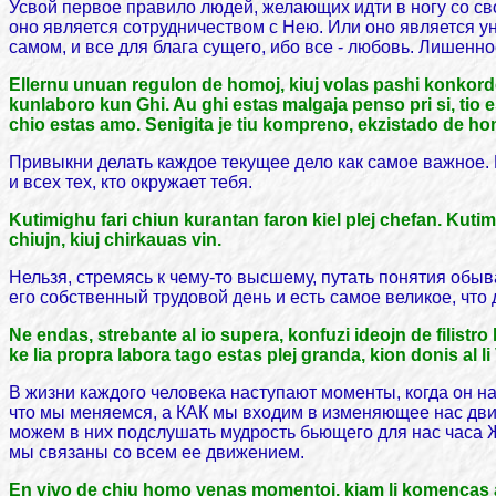
Усвой первое правило людей, желающих идти в ногу со с
оно является сотрудничеством с Нею. Или оно является у
самом, и все для блага сущего, ибо все - любовь. Лишен
Ellernu unuan regulon de homoj, kiuj volas pashi konkord
kunlaboro kun Ghi. Au ghi estas malgaja penso pri si, tio 
chio estas amo. Senigita je tiu kompreno, ekzistado de 
Привыкни делать каждое текущее дело как самое важное. 
и всех тех, кто окружает тебя.
Kutimighu fari chiun kurantan faron kiel plej chefan. Kuti
chiujn, kiuj chirkauas vin.
Нельзя, стремясь к чему-то высшему, путать понятия обыва
его собственный трудовой день и есть самое великое, что
Ne endas, strebante al io supera, konfuzi ideojn de filistr
ke lia propra labora tago estas plej granda, kion donis al li
В жизни каждого человека наступают моменты, когда он н
что мы меняемся, а КАК мы входим в изменяющее нас дв
можем в них подслушать мудрость бьющего для нас часа Ж
мы связаны со всем ее движением.
En vivo de chiu homo venas momentoj, kiam li komencas ali