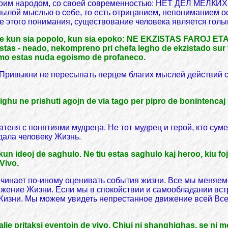
воим народом, со своей современностью: НЕТ ДЕЛ МЕЛКИХ. 
нылой мыслью о себе, то есть отрицанием, непониманием ос
ное этого понимания, существование человека является гол
e kun sia popolo, kun sia epoko: NE EKZISTAS FAROJ ETAJ. 
estas - neado, nekompreno pri chefa legho de ekzistado sur 
homo estas nuda egoismo de profaneco.
Привыкни не пересыпать перцем благих мыслей действий св
mighu ne prishuti agojn de via tago per pipro de bonintencaj
теля с понятиями мудреца. Не тот мудрец и герой, кто суме
 дала человеку Жизнь.
o kun ideoj de saghulo. Ne tiu estas saghulo kaj heroo, kiu f
 Vivo.
ачинает по-иному оценивать события жизни. Все мы меняем
ижение Жизни. Если мы в спокойствии и самообладании вс
изни. Мы можем увидеть непрестанное движение всей Вселе
e pritaksi eventojn de vivo. Chiuj ni shanghighas, se ni m