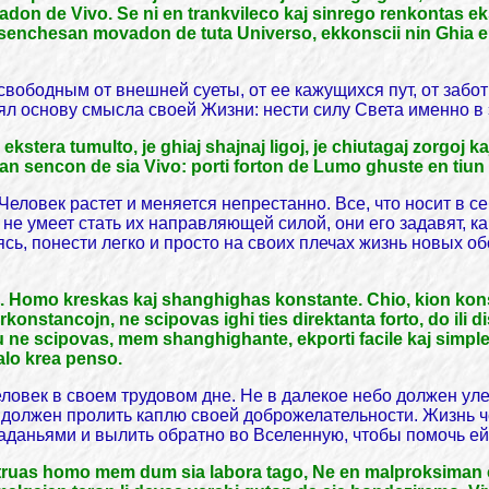
n de Vivo. Se ni en trankvileco kaj sinrego renkontas ekst
senchesan movadon de tuta Universo, ekkonscii nin Ghia eret
вободным от внешней суеты, от ее кажущихся пут, от забот
нял основу смысла своей Жизни: нести силу Света именно в э
kstera tumulto, je ghiaj shajnaj ligoj, je chiutagaj zorgoj ka
zan sencon de sia Vivo: porti forton de Lumo ghuste en tiun
Человек растет и меняется непрестанно. Все, что носит в с
е умеет стать их направляющей силой, они его задавят, ка
яясь, понести легко и просто на своих плечах жизнь новых об
 Homo kreskas kaj shanghighas konstante. Chio, kion konsc
nstancojn, ne scipovas ighi ties direktanta forto, do ili di
u ne scipovas, mem shanghighante, ekporti facile kaj simple
alo krea penso.
ловек в своем трудовом дне. Не в далекое небо должен улет
 должен пролить каплю своей доброжелательности. Жизнь чел
траданьями и вылить обратно во Вселенную, чтобы помочь ей
nstruas homo mem dum sia labora tago, Ne en malproksiman ch