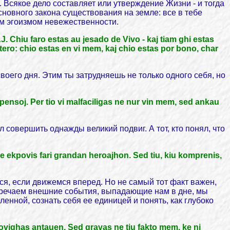
Всякое дело составляет или утверждение Жизни - и тогда
новного закона существования на земле: все в тебе
ым эгоизмом невежественности.
Chiu faro estas au jesado de Vivo - kaj tiam ghi estas
tero: chio estas en vi mem, kaj chio estas por bono, char
оего дня. Этим ты затрудняешь не только одного себя, но
 pensoj. Per tio vi malfaciligas ne nur vin mem, sed ankau
л совершить однажды великий подвиг. А тот, кто понял, что
oje ekpovis fari grandan heroajhon. Sed tiu, kiu komprenis,
ся, если движемся вперед. Но не самый тот факт важен,
тречаем внешние события, выпадающие нам в дне, мы
нной, сознать себя ее единицей и понять, как глубоко
ovighas antauen. Sed gravas ne tiu fakto mem, ke ni