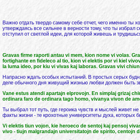
Важно отдать твердо самому себе отчет, чего именно ты х
утверждаясь все сильнее в верности тому, что ты избрал се
отступил от светлой идеи, для которой живешь и трудишься
Gravas firme raporti antau vi mem, kion nome vi volas. Gr
fortighante en fideleco al tio, kion vi elektis por vi kiel viv
la luma ideo, por kiu vi vivas kaj laboras. Gravas vivi chiun
Напрасно ждать особых испытаний. В простых серых будня
деле обычного дня живущий жизнью любви должен быть з
Vane estus atendi apartajn elprovojn. En simplaj grizaj chi
ordinara faro de ordinara tago homo, vivanya vivon de amo
Ты выбрал тот путь, где героика чувств и мыслей живет н
факты жизни - те крохотные университеты духа, которых б
Vi elektis tiun vojon, kie heroeco de sentoj kaj pensoj viva
vivo - tiujn malgrandajn universitatojn de spirito, centojn