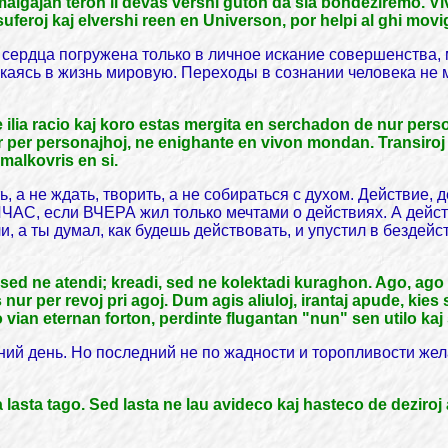
 malgajan teron li devas vershi guton da sia bondeziremo. Vi
j suferoj kaj elvershi reen en Universon, por helpi al ghi mov
сердца погружена только в личное искание совершенства, 
каясь в жизнь мировую. Переходы в сознании человека не м
 ilia racio kaj koro estas mergita en serchadon de nur pers
 nur per personajhoj, ne enighante en vivon mondan. Transir
 malkovris en si.
, а не ждать, творить, а не собираться с духом. Действие, 
ЧАС, если ВЧЕРА жил только мечтами о действиях. А дейст
, а ты думал, как будешь действовать, и упустил в бездейс
 sed ne atendi; kreadi, sed ne kolektadi kuraghon. Ago, ago k
r per revoj pri agoj. Dum agis aliuloj, irantaj apude, kies spi
 vian eternan forton, perdinte flugantan "nun" sen utilo kaj
едний день. Но последний не по жадности и торопливости ж
lasta tago. Sed lasta ne lau avideco kaj hasteco de deziroj 