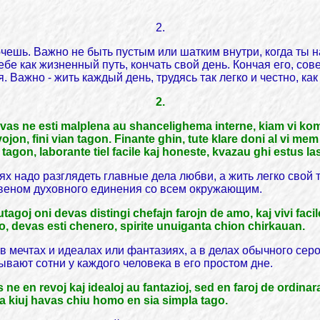
2.
очешь. Важно не быть пустым или шатким внутри, когда ты 
бе как жизненный путь, кончать свой день. Кончая его, сове
. Важно - жить каждый день, трудясь так легко и честно, ка
2.
avas ne esti malplena au shancelighema interne, kiam vi kom
ovojon, fini vian tagon. Finante ghin, tute klare doni al vi mem 
 tagon, laborante tiel facile kaj honeste, kvazau ghi estus la
х надо разглядеть главные дела любви, а жить легко свой 
веном духовного единения со всем окружающим.
utagoj oni devas distingi chefajn farojn de amo, kaj vivi fac
, devas esti chenero, spirite unuiganta chion chirkauan.
е в мечтах и идеалах или фантазиях, а в делах обычного се
ывают сотни у каждого человека в его простом дне.
s ne en revoj kaj idealoj au fantazioj, sed en faroj de ordinar
 da kiuj havas chiu homo en sia simpla tago.