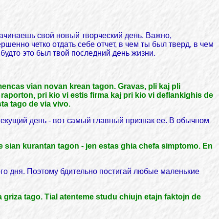
начинаешь свой новый творческий день. Важно,
ршенно четко отдать себе отчет, в чем ты был тверд, в чем
к будто это был твой последний день жизни.
encas vian novan krean tagon. Gravas, pli kaj pli
raporton, pri kio vi estis firma kaj pri kio vi deflankighis de
sta tago de via vivo.
текущий день - вот самый главный признак ее. В обычном
ile sian kurantan tagon - jen estas ghia chefa simptomo. En
рого дня. Поэтому бдительно постигай любые маленькие
a griza tago. Tial atenteme studu chiujn etajn faktojn de