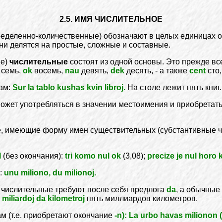
2.5. ИМЯ ЧИСЛИТЕЛЬНОЕ
ределенно-количественные) обозначают в целых единицах 
ни делятся на простые, сложные и составные.
ые)
числительные
состоят из одной основы. Это прежде все
семь,
ok
восемь,
nau
девять,
dek
десять, - а также
cent
сто
ам:
Sur la tablo kushas kvin libroj.
На столе лежит пять книг
 может употребляться в значении местоимения и приобретат
е, имеющие форму имен существительных (субстантивные 
l
(без окончания):
tri komo nul ok
(3,08);
precize je nul horo 
:
unu miliono, du milionoj.
 числительные требуют после себя предлога
da
, а обычные
 miliardoj da kilometroj
пять миллиардов километров.
 (т.е. приобретают окончание
-n): La urbo havas milionon (