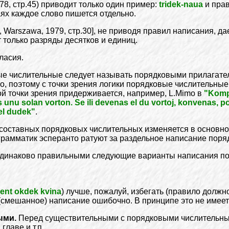
8, стр.45) приводит только один пример:
tridek-naua
и прав
аях каждое слово пишется отдельно.
ko", Warszawa, 1979, стр.30], не приводя правил написания, д
ет только разряды десятков и единиц.
ласия.
вые числительные следует называть порядковыми прилагате
слово, поэтому с точки зрения логики порядковые числительн
 точки зрения придерживается, например, L.Mimo в
"Komp
 unu solan vorton. Se ili devenas el du vortoj, konvenas, por 
el dudek"
.
составных порядковых числительных изменяется в основно
грамматик эсперанто ратуют за раздельное написание поря
ь одинаково правильными следующие варианты написания п
ent okdek kvina
) лучше, пожалуй, избегать (правило должн
е (смешанное) написание ошибочно. В принципе это не имеет
ыми.
Перед существительными с порядковыми числительны
главе и т.п.