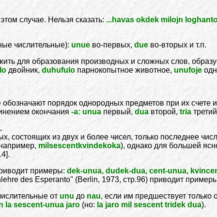
этом случае. Нельзя сказать:
...havas okdek milojn loghant
ные числительные):
unue
во-первых,
due
во-вторых и т.п.
ужить для образования производных и сложных слов, образ
lo
двойник,
duhufulo
парнокопытное животное,
unufoje
одн
бозначают порядок однородных предметов при их счете и о
динением окончания
-а: unua
первый,
dua
второй,
tria
третий
.
, состоящих из двух и более чисел, только последнее чис
(например,
milsescentkvindekoka
), однако для большей ясн
4].
 приводит примеры:
dek-unua, dudek-dua, cent-unua, kvince
lehre des Esperanto" (Berlin, 1973, стр.96) приводит пример
 числительные от
unu
до
nau
, если им предшествует только 
n la sescent-unua jaro
(но:
la jaro mil sescent tridek dua
).