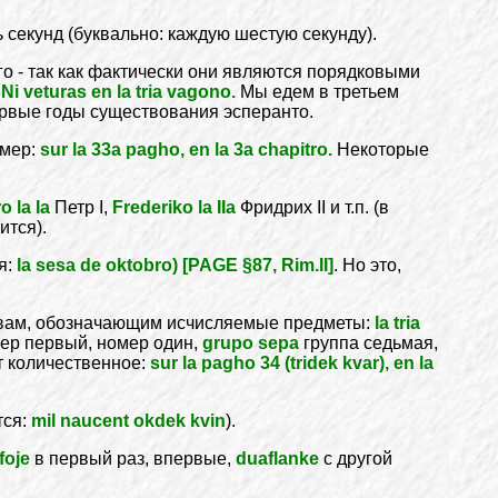
 секунд (буквально: каждую шестую секунду).
го - так как фактически они являются порядковыми
:
Ni veturas en la tria vagono.
Мы едем в третьем
рвые годы существования эсперанто.
имер:
sur la 33a pagho, en la 3a chapitro.
Некоторые
o la Ia
Петр I,
Frederiko la IIa
Фридрих II и т.п. (в
ится).
я:
la sesa de oktobro) [PAGE §87, Rim.II]
. Но это,
овам, обозначающим исчисляемые предметы:
la tria
ер первый, номер один,
grupo sepa
группа седьмая,
ют количественное:
sur la pagho 34 (tridek kvar), en la
тся:
mil naucent okdek kvin
).
foje
в первый раз, впервые,
duaflanke
с другой