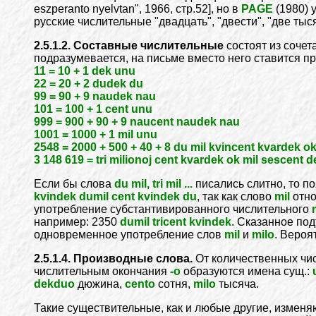
eszperanto nyelvtan", 1966, стр.52], но в
PAGE
(1980) 
русские числительные "двадцать", "двести", "две тыся
2.5.1.2. Составные числительные
состоят из сочет
подразумевается, на письме вместо него ставится про
11 = 10 + 1 dek unu
22 = 20 + 2 dudek du
99 = 90 + 9 naudek nau
101 = 100 + 1 cent unu
999 = 900 + 90 + 9 naucent naudek nau
1001 = 1000 + 1 mil unu
2548 = 2000 + 500 + 40 + 8 du mil kvincent kvardek o
3 148 619 = tri milionoj cent kvardek ok mil sescent 
Если бы слова
du mil, tri mil ...
писались слитно, то п
kvindek dumil cent kvindek du
, так как слово
mil
отно
употребление субстантивированного числительного
например: 2350
dumil tricent kvindek
. Сказанное по
одновременное употребление слов
mil
и
milo
. Вероя
2.5.1.4. Производные слова.
От количественных чис
числительным окончания
-о
образуются имена сущ.:
dekduo
дюжина,
cento
сотня,
milo
тысяча.
Такие существительные, как и любые другие, изменя