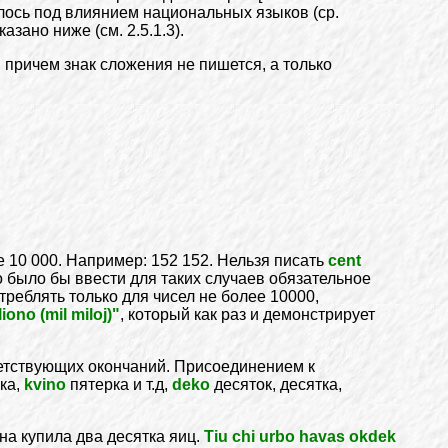
лось под влиянием национальных языков (ср.
азано ниже (см. 2.5.1.3).
 причем знак сложения не пишется, а только
 10 000. Например: 152 152. Нельзя писать
cent
о было бы ввести для таких случаев обязательное
треблять только для чисел не более 10000,
liono (mil miloj)"
, который как раз и демонстрирует
етствующих окончаний. Присоединением к
ка,
kvino
пятерка и т.д,
deko
десяток, десятка,
а купила два десятка яиц.
Tiu chi urbo havas okdek