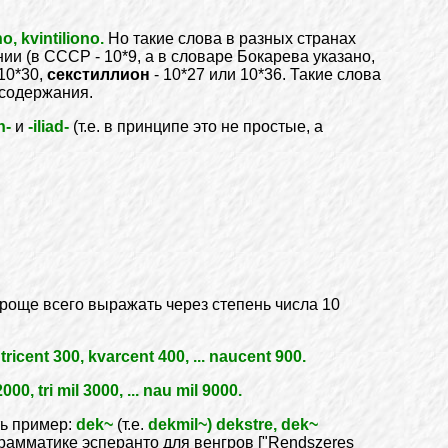
no, kvintiliono.
Но такие слова в разных странах
нии (в СССР - 10*9, а в словаре Бокарева указано,
 10*30,
секстиллион
- 10*27 или 10*36. Такие слова
 содержания.
n-
и
-iliad-
(т.е. в принципе это не простые, а
проще всего выражать через степень числа 10
tricent 300, kvarcent 400, ... naucent 900.
000, tri mil 3000, ... nau mil 9000.
ь пример:
dek~
(т.е.
dekmil~) dekstre, dek~
рамматике эсперанто для венгров ["Rendszeres