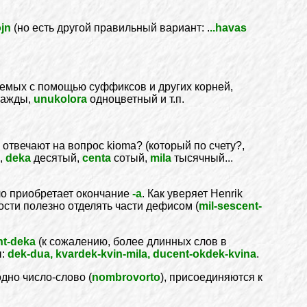
ojn
(но есть другой правильный вариант: .
..havas
уемых с помощью суффиксов и других корней,
ажды,
unukolora
одноцветный и т.п.
твечают на вопрос kioma? (который по счету?,
,
deka
десятый,
centa
сотый,
mila
тысячный...
ло приобретает окончание
-а
. Как уверяет Henrik
ости полезно отделять части дефисом (
mil-sescent-
nt-deka
(к сожалению, более длинных слов в
ы:
dek-dua, kvardek-kvin-mila, ducent-okdek-kvina
.
одно число-слово (
nombrovorto
), присоединяются к