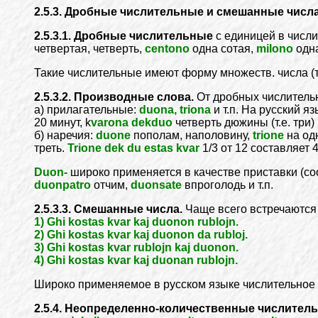
2.5.3. Дробные числительные и смешанные числа
2.5.3.1. Дробные числительные
с единицей в числ
четвертая, четверть,
centono
одна сотая,
milono
одна
Такие числительные имеют форму множеств. числа (
2.5.3.2. Производные слова.
От дробных числитель
а) прилагательные:
duona, triona
и т.п. На русский 
20 минут, k
varona dekduo
четверть дюжины (т.е. три) и
б) наречия:
duone
пополам, наполовину,
trione
на одн
треть.
Trione dek du estas kvar
1/3 от 12 составляет 
Duon-
широко применяется в качестве приставки (соот
duonpatro
отчим,
duonsate
впроголодь и т.п.
2.5.3.3. Смешанные числа.
Чаще всего встречаются 
1) Ghi kostas kvar kaj duonon rublojn.
2) Ghi kostas kvar kaj duonon da rubloj.
3) Ghi kostas kvar rublojn kaj duonon.
4) Ghi kostas kvar kaj duonan rublojn.
Широко применяемое в русском языке числительное 
2.5.4. Неопределенно-количественные числител