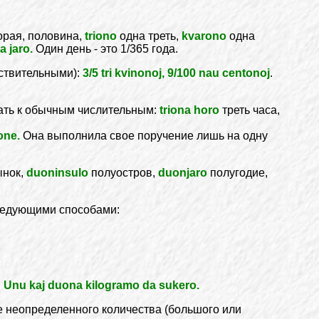
орая, половина,
triono
одна треть,
kvarono
одна
a jaro.
Один день - это 1/365 года.
ствительными):
3/5 tri kvinonoj, 9/100 nau centonoj
.
гать к обычным числительным:
triona horo
треть часа,
one.
Она выполнила свое поручение лишь на одну
нок,
duoninsulo
полуостров,
duonjaro
полугодие,
следующими способами:
.
Unu kaj duona kilogramo da sukero.
 неопределенного количества (большого или