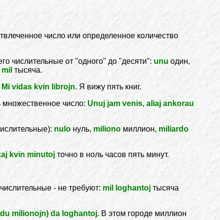
отвлеченное число или определенное количество
го числительные от "одного" до "десяти":
unu
один,
,
mil
тысяча.
.
Mi vidas kvin librojn.
Я вижу пять книг.
ь множественное число:
Unuj jam venis, aliaj ankorau
числительные):
nulo
нуль,
miliono
миллион,
miliardo
kaj kvin minutoj
точно в ноль часов пять минут.
 числительные - не требуют:
mil loghantoj
тысяча
du milionojn) da loghantoj.
В этом городе миллион