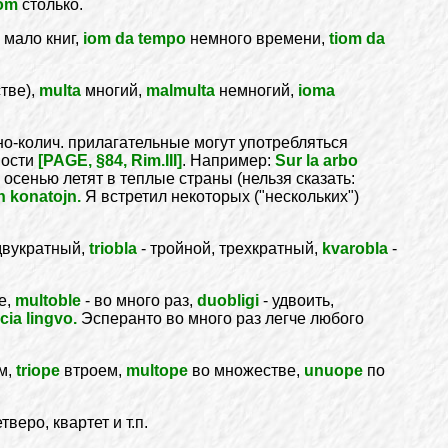
iom
столько.
мало книг,
iom da tempo
немного времени,
tiom da
тве),
multa
многий,
malmulta
немногий,
ioma
но-колич. прилагательные могут употребляться
ности
[PAGE, §84, Rim.III]
. Например:
Sur la arbo
осенью летят в теплые страны (нельзя сказать:
n konatojn.
Я встретил некоторых ("нескольких")
двукратный,
triobla
- тройной, трехкратный,
kvarobla
-
е,
multoble
- во много раз,
duobligi
- удвоить,
cia lingvo.
Эсперанто во много раз легче любого
м,
triope
втроем,
multope
во множестве,
unuope
по
тверо, квартет и т.п.