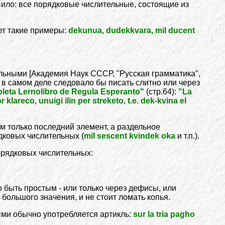
ило: все порядковые числительные, состоящие из
ает такие примеры:
dekunua, dudekkvara, mil ducent
льными [Академия Наук СССР, "Русская грамматика",
ые в самом деле следовало бы писать слитно или через
leta Lernolibro de Regula Esperanto"
(стр.64):
"La
klareco, unuigi ilin per streketo, t.e. dek-kvina el
м только последний элемент, а раздельное
дковых числительных (
mil sescent kvindek oka
и т.п.).
орядковых числительных:
о быть простым - или только через дефисы, или
 большого значения, и не стоит ломать копья.
ми обычно употребляется артикль:
sur la tria pagho