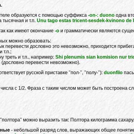
.
ителе образуются с помощью суффикса
-on-: duono
одна вт
 тысячная и т.п.
Unu tago estas tricent-sesdek-kvinono de l
так как имеют окончание
-о
и грамматически являются суще
ных можно образовать:
язык перевести дословно это невозможно, приходится прибе
 т.п.;
у треть и т.п., например:
Shi plenumis sian komision nur tri
4 (дословно перевести невозможно).
ветствует русской приставке "пол-", "полу-"):
duonfilo
пасы
числа с 1/2. Фраза с таким числом может быть построена 
"полтора" можно выразить так: Полтора килограмма сахару
ьные
- небольшой разряд слов, выражающих общее понятие