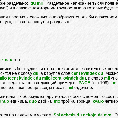
уже раздельно: "
du mil
". Раздельное написание тысяч появи
чи") и в связи с некоторыми трудностями, о которых будет ск
ания простых и cложных, они образуются как бы сложением,
пуск, т.е. слова пишутся раздельно:
k
dek nau
и т.п.
оявились бы трудности с правописанием числительных после
сится не к слову
du
, а к группе слов
cent kvindek du
. Можн
milo (cent kvindek du miloj cent kvindek du)
, а слово
mil
упо
дтверждает также следующий пример из
PAGE
(стр.108):
"mi
тно, все-таки проще всегда писать
mil
отдельно.
лительных образуются другие части речи с помощью соотв
unuo
единица,
duo
двойка,
trio
тройка, троица,
kvaro
четвер
ются по падежам и числам:
Shi achetis du dekojn da ovoj.
Он