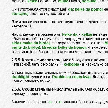
малого):
kelke
несколько,
multe
много,
nemulte
немно
Они употребляются с частицей
da: kelke da pomoj
не
stultajhoj
столько глупостей и т.п.
Этим числительным соответствуют неопределенно-к
некоторый.
Часто между выражениями
kelke da
и
kelkaj
не видят
обычно в любых случаях, а неопредел.-колич. числи
sidas multe da birdoj.
На дереве сидит много птиц.
M
multe da birdoj). Mi vidas kelke da homoj.
Я вижу нес
знакомых (не обязательно всех вместе, одновременно
2.5.5. Кратные числительные
образуются с помощ
четверной, четырехкратный,
kelkobla
- в несколько 
От кратных числительных можно образовывать други
duoblighi
- удвоиться.
Duoble du estas kvar.
Дважды д
национального языка.
2.5.6. Собирательные числительные.
Они образую
одному, поодиночке.
Заменив окончание
-е
на
-о
, можно образовать суще