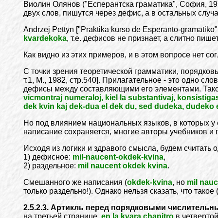
Виолин Олянов ("Есперантска граматика", София, 197
двух слов, пишутся через дефис, а в остальных случ
Andrzej Pettyn ["Praktika kurso de Esperanto-gramati
kvardekoka
, т.е. дефисов не признает, а слитно пиш
Как видно из этих примеров, и в этом вопросе нет сог
С точки зрения теоретической грамматики, порядко
т.1, М., 1982, стр.540]. Прилагательное - это одно 
дефисы между составляющими его элементами. Такой
vicmontraj numeraloj, kiel la substantivaj, konsistigas
dek kvin kaj dek-dua el dek du, sed dudeka, dudeko 
Но под влиянием национальных языков, в которых у 
написание сохраняется, многие авторы учебников и 
Исходя из логики и здравого смысла, будем считат
1) дефисное:
mil-naucent-okdek-kvina
,
2) раздельное:
mil naucent okdek kvina
.
Смешанного же написания (
okdek-kvina
, но
mil nauc
только раздельно!). Однако нельзя сказать, что тако
2.5.2.3. Артикль перед порядковыми числительн
на третьей странице,
en la kvara chapitro
в четвертой 