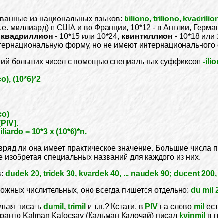
ованные из национальных языков:
biliono, triliono, kvadrilio
(т.е. миллиард) в США и во Франции, 10*12 - в Англии, Герма
;
квадриллион
- 10*15 или 10*24,
квинтиллион
- 10*18 или
интернациональную форму, но не имеют интернационального
ний больших чисел с помощью специальных суффиксов
-ilio
o), (10*6)*2
co)
[PIV].
iliardo = 10*3 x (10*6)*n.
 вряд ли она имеет практическое значение. Большие числа 
не изобретая специальных названий для каждого из них.
в:
dudek 20, tridek 30, kvardek 40, ... naudek 90; ducent 200, 
ложных числительных, оно всегда пишется отдельно:
du mil 2
льзя писать
dumil, trimil
и т.п.? Кстати, в
PIV
на слово
mil
ест
еранто Kalman Kalocsay (Кальман Калочай) писал
kvinmil
в г