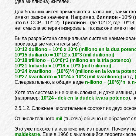
(два миллиона) жителей.
Для больших чисел применяются названия, заимств
имеют разное значение. Например,
биллион
- 10*9 
что в СССР - 10*12).
Триллион
- где 10*12, где 10*18
нет смысла эсперантизировать, так как они имеют 
Была разработана специальная система наименова
производные числительные):
10*12 duiliono = 10*6 x 10*6 (miliono en la dua potenc
10*15 duiliardo = 10*12 x 10*3 (mil duilionoj)
10*18 triiliono = (10*6)*3 (miliono en la tria potenco)
10*21 triiliardo = 10*18 x 10*3 (mil triilionoj)
10*24 kvariliono = (10*6)*4 (miliono en la kvara poten
10*27 kvariliardo = 10*24 x 10*3 (mil kvarilionoj)
и т.д.
Следовательно, в общем виде
n-iliono = (10*6)*n
, а
n-
Хотя эта система и не очень сложна, и даже изящна,
(например:
10*24 - dek en la dudek kvara potenco
), 
2.5.1.2. Сложные числительные состоят из двух осно
От числительного
mil
(тысяча) обычно не образуют с
Это уже похоже на исключение из правил. Почему не
maldekstre
. Еще в 1966 г. выдающийся теоретик эсп