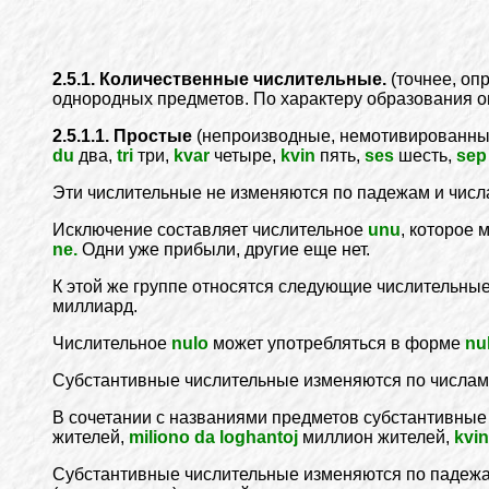
2.5.1. Количественные числительные.
(точнее, оп
однородных предметов. По характеру образования о
2.5.1.1. Простые
(непроизводные, немотивированн
du
два,
tri
три,
kvar
четыре,
kvin
пять,
ses
шесть,
sep
Эти числительные не изменяются по падежам и числ
Исключение составляет числительное
unu
, которое
ne.
Одни уже прибыли, другие еще нет.
К этой же группе относятся следующие числительны
миллиард.
Числительное
nulo
может употребляться в форме
nu
Субстантивные числительные изменяются по числам
В сочетании с названиями предметов субстантивные
жителей,
miliono da loghantoj
миллион жителей,
kvin
Субстантивные числительные изменяются по падежам