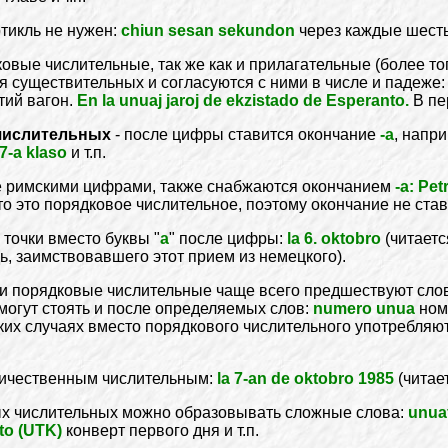
ртикль не нужен:
chiun sesan sekundon
через каждые шесть
вые числительные, так же как и прилагательные (более то
я существительных и согласуются с ними в числе и падеже
тий вагон.
En la unuaj jaroj de ekzistado de Esperanto.
В пе
 числительных
- после цифры ставится окончание
-а
, напр
 7-a klaso
и т.п.
е римскими цифрами, также снабжаются окончанием
-а: Petr
о это порядковое числительное, поэтому окончание не став
 точки вместо буквы "
а
" после цифры:
la 6. oktobro
(читаетс
ь, заимствовавшего этот прием из немецкого).
и порядковые числительные чаще всего предшествуют сл
 могут стоять и после определяемых слов:
numero unua
ном
таких случаях вместо порядкового числительного употребля
оличественным числительным:
la 7-an de oktobro 1985
(читае
 числительных можно образовывать сложные слова:
unua
to (UTK)
конверт первого дня и т.п.