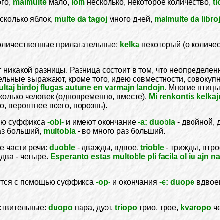
го,
malmulte
мало,
iom
несколько, некоторое количество,
t
сколько яблок,
multe da tagoj
много дней,
malmulte da libroj
оличественные прилагательные:
kelka
некоторый (о количес
 никакой разницы. Разница состоит в том, что неопределен
тельные выражают, кроме того, идею совместности, совокуп
ultaj birdoj flugas autune en varmajn landojn.
Многие птицы 
колько человек (одновременно, вместе).
Mi renkontis kelkaj
, вероятнее всего, порознь).
ью суффикса
-obl-
и имеют окончание
-а: duobla
- двойной, 
раз больший,
multobla
- во много раз больший.
е части речи:
duoble
- дважды, вдвое,
trioble
- трижды, втро
ва - четыре.
Esperanto estas multoble pli facila ol iu ajn na
тся с помощью суффикса
-op-
и окончания
-е: duope
вдвое
ствительные:
duopo
пара, дуэт,
triopo
трио, трое,
kvaropo
че