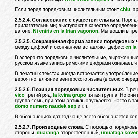
Если перед порядковым числительным стоит
chiu
, а
2.5.2.4. Согласование с существительным.
Порядко
прилагательными) выступают в качестве определени
вагоне.
Ni eniris en la trian vagonon.
Мы вошли в тре
2.5.2.5. Сокращенная форма записи порядковых
между цифрой и окончанием вставляют дефис:
en la
В эсперанто порядковые числительные, выраженны
русском языке запись римскими цифрами означает, чт
В печатных текстах иногда встречается употребление
вероятно, влияние венгерского языка (в свою очеред
2.5.2.6. Позиция порядковых числительных.
В реч
vico
третий ряд,
la kvina grupo
пятая группа. Но они
группа семь, при этом артикль опускается. Часто в 
domo numero naudek sep
и т.п.
В обозначениях дат год чаще всего обозначается к
2.5.2.7. Производные слова.
С помощью порядковых
стороны,
duaranga
второстепенный,
unuataga kover