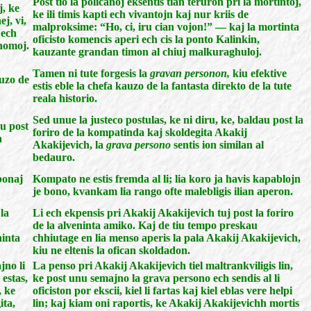
Post tio la policanoj eksentis tian teruron pri la mortintoj,
j, ke
ke ili timis kapti ech vivantojn kaj nur kriis de
j, vi,
malproksime: “Ho, ci, iru cian vojon!” — kaj la mortinta
 ech
oficisto komencis aperi ech cis la ponto Kalinkin,
 homoj.
kauzante grandan timon al chiuj malkuraghuloj.
Tamen ni tute forgesis la
gravan personon,
kiu efektive
auzo de
estis eble la chefa kauzo de la fantasta direkto de la tute
reala historio.
Sed unue la justeco postulas, ke ni diru, ke, baldau post la
au post
foriro de la kompatinda kaj skoldegita Akakij
n
Akakijevich, la
grava persono
sentis ion similan al
bedauro.
 bonaj
Kompato ne estis fremda al li; lia koro ja havis kapablojn
je bono, kvankam lia rango ofte malebligis ilian aperon.
 la
Li ech ekpensis pri Akakij Akakijevich tuj post la foriro
de la alveninta amiko. Kaj de tiu tempo preskau
ninta
chhiutage en lia menso aperis la pala Akakij Akakijevich,
kiu ne eltenis la ofican skoldadon.
jno li
La penso pri Akakij Akakijevich tiel maltrankviligis lin,
 estas,
ke post unu semajno la grava persono ech sendis al li
, ke
oficiston por ekscii, kiel li fartas kaj kiel eblas vere helpi
ita,
lin; kaj kiam oni raportis, ke Akakij Akakijevichh mortis