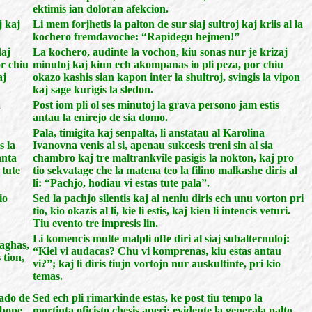
ektimis ian doloran afekcion.
j kaj
Li mem forjhetis la palton de sur siaj sultroj kaj kriis al la
kochero fremdavoche: “Rapidegu hejmen!”
daj
La kochero, audinte la vochon, kiu sonas nur je krizaj
r chiu
minutoj kaj kiun ech akompanas io pli peza, por chiu
aj
okazo kashis sian kapon inter la shultroj, svingis la vipon
kaj sage kurigis la sledon.
a
Post iom pli ol ses minutoj la grava persono jam estis
antau la enirejo de sia domo.
Pala, timigita kaj senpalta, li anstatau al Karolina
s la
Ivanovna venis al si, apenau sukcesis treni sin al sia
anta
chambro kaj tre maltrankvile pasigis la nokton, kaj pro
 tute
tio sekvatage che la matena teo la filino malkashe diris al
li: “Pachjo, hodiau vi estas tute pala”.
io
Sed la pachjo silentis kaj al neniu diris ech unu vorton pri
tio, kio okazis al li, kie li estis, kaj kien li intencis veturi.
Tiu evento tre impresis lin.
Li komencis multe malpli ofte diri al siaj subalternuloj:
raghas,
“Kiel vi audacas? Chu vi komprenas, kiu estas antau
 tion,
vi?”; kaj li diris tiujn vortojn nur auskultinte, pri kio
temas.
rado de
Sed ech pli rimarkinde estas, ke post tiu tempo la
e bone
mortinta oficisto chesis aperi: evidente la generala palto