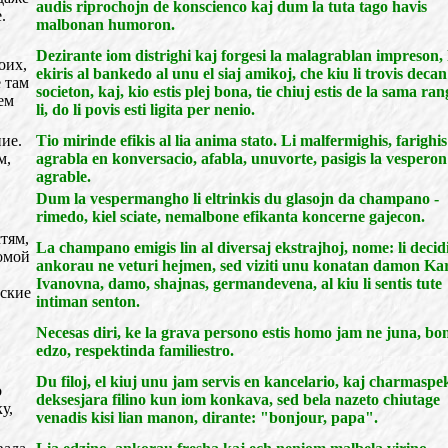
audis riprochojn de konscienco kaj dum la tuta tago havis
.
malbonan humoron.
Dezirante iom distrighi kaj forgesi la malagrablan impreson, 
оих,
ekiris al bankedo al unu el siaj amikoj, che kiu li trovis decan
е там
societon, kaj, kio estis plej bona, tie chiuj estis de la sama ran
ем
li, do li povis esti ligita per nenio.
ие.
Tio mirinde efikis al lia anima stato. Li malfermighis, farighis
м,
agrabla en konversacio, afabla, unuvorte, pasigis la vesperon
agrable.
Dum la vespermangho li eltrinkis du glasojn da champano -
rimedo, kiel sciate, nemalbone efikanta koncerne gajecon.
тям,
La champano emigis lin al diversaj ekstrajhoj, nome: li decid
комой
ankorau ne veturi hejmen, sed viziti unu konatan damon Ka
Ivanovna, damo, shajnas, germandevena, al kiu li sentis tute
ьские
intiman senton.
Necesas diri, ke la grava persono estis homo jam ne juna, bo
edzo, respektinda familiestro.
Du filoj, el kiuj unu jam servis en kancelario, kaj charmaspe
о
deksesjara filino kun iom konkava, sed bela nazeto chiutage
у,
venadis kisi lian manon, dirante: "bonjour, papa".