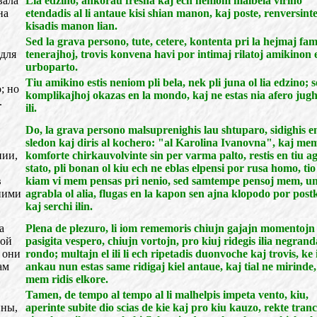
вала
Lia edzino, ankorau fresha kaj ech neniom malbela virino
на
etendadis al li antaue kisi shian manon, kaj poste, renversinte
kisadis manon lian.
Sed la grava persono, tute, cetere, kontenta pri la hejmaj fami
для
tenerajhoj, trovis konvena havi por intimaj rilatoj amikinon 
urboparto.
Tiu amikino estis neniom pli bela, nek pli juna ol lia edzino; s
; но
komplikajhoj okazas en la mondo, kaj ne estas nia afero jugh
.
ili.
Do, la grava persono malsuprenighis lau shtuparo, sidighis e
sledon kaj diris al kochero: "al Karolina Ivanovna", kaj mem
нии,
komforte chirkauvolvinte sin per varma palto, restis en tiu a
stato, pli bonan ol kiu ech ne eblas elpensi por rusa homo, tio
в
kiam vi mem pensas pri nenio, sed samtempe pensoj mem, un
 ними
agrabla ol alia, flugas en la kapon sen ajna klopodo por post
kaj serchi ilin.
а
Plena de plezuro, li iom rememoris chiujn gajajn momentojn 
шой
pasigita vespero, chiujn vortojn, pro kiuj ridegis ilia negrand
 они
rondo; multajn el ili li ech ripetadis duonvoche kaj trovis, ke i
ам
ankau nun estas same ridigaj kiel antaue, kaj tial ne mirinde, 
mem ridis elkore.
Tamen, de tempo al tempo al li malhelpis impeta vento, kiu,
ины,
aperinte subite dio scias de kie kaj pro kiu kauzo, rekte tranc