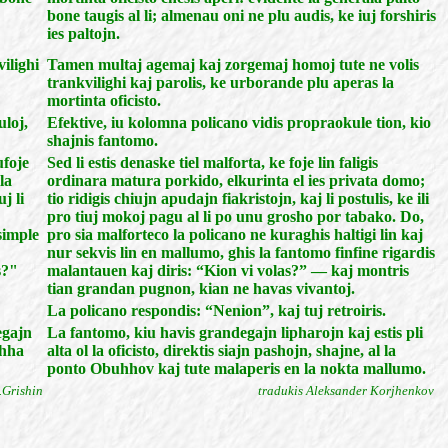
bone taugis al li; almenau oni ne plu audis, ke iuj forshiris
ies paltojn.
ilighi
Tamen multaj agemaj kaj zorgemaj homoj tute ne volis
trankvilighi kaj parolis, ke urborande plu aperas la
mortinta oficisto.
uloj,
Efektive, iu kolomna policano vidis propraokule tion, kio
shajnis fantomo.
ufoje
Sed li estis denaske tiel malforta, ke foje lin faligis
la
ordinara matura porkido, elkurinta el ies privata domo;
j li
tio ridigis chiujn apudajn fiakristojn, kaj li postulis, ke ili
pro tiuj mokoj pagu al li po unu grosho por tabako. Do,
 simple
pro sia malforteco la policano ne kuraghis haltigi lin kaj
nur sekvis lin en mallumo, ghis la fantomo finfine rigardis
s?"
malantauen kaj diris: “Kion vi volas?” — kaj montris
tian grandan pugnon, kian ne havas vivantoj.
La policano respondis: “Nenion”, kaj tuj retroiris.
egajn
La fantomo, kiu havis grandegajn lipharojn kaj estis pli
uhha
alta ol la oficisto, direktis siajn pashojn, shajne, al la
ponto Obuhhov kaj tute malaperis en la nokta mallumo.
.Grishin
tradukis Aleksander Korjhenkov