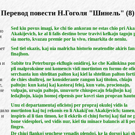
Перевод повести Н.Гоголя "Шинель" (8)
Sed kiu povus imagi, ke chi tio ankorau ne estas chio pri Aka
но
Akakijevich, ke al li falis destino brue travivi kelkajn tagojn 
м
sia morto, kvazau premie por la vivo, rimarkita de neniu.
ает
Sed tiel okazis, kaj nia malricha historio neatendite akiris fa
finajhon.
а и
Subite tra Peterburgo ekflugis onidiroj, ke che Kalinkina po
pli malproksime oni komencis vidi mortinton en formo de ofic
serchanta iun shtelitan palton kaj kiel la shtelitan palton fort
 и
de chies shultroj, ne konsiderante rangon kaj titolon, chiajn
е,
paltojn: kun kataj kaj kastoraj feloj, kun vato, procionajn,
ие
vulpajn, ursajn paltojn, unuvorte chiuspecajn felajhojn kaj
ledajhojn, kiajn homoj elpensis por kovri sian propran haut
Unu el departamentaj oficistoj per propraj okuloj vidis la
ушило
mortinton kaj tuj rekonis en li Akakij'on Akakijevich; tamen,
 и
inspiris al li tian timon, ke li ekkriis el chiuj fortoj kaj tial ne 
bone videsplori, sed vidis nur, kiel tiu minace balancis al li pe
fingro.
De chiuj flankoj senchese venadis plendoj, ke la dorsoj kaj sh