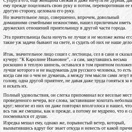
Супруга его, еще женщина свежая и даже ничуть не дурная, да
ему прежде поцеловать свою руку и потом, переворотивши ее 
другую сторону, целовала его руку.
Но значительное лицо, совершенно, впрочем, довольный
домашними семейными нежностями, нашел приличным иметь 
дружеских отношений приятельницу в другой части города.
Эта приятельница была ничуть не лучше и не моложе жены его
такие уж задачи бывают на свете, и судить об них не наше дело
Итак, значительное лицо сошел с лестницы, сел в сани и сказал
кучеру: "К Каролине Ивановне", - а сам, закутавшись весьма
роскошно в теплую шинель, оставался в том приятном положе
лучше которого и не выдумаешь для русского человека, то есть
когда сам ни о чем не думаешь, а между тем мысли сами лезут 
голову, одна другой приятнее, не давая даже труда гоняться за
и искать их.
Полный удовольствия, он слегка припоминал все веселые мест
проведенного вечера, все слова, заставившие хохотать неболь
круг; многие из них он даже повторял вполголоса и нашел, что
всь так же смешны, как и прежде, а потому не мудрено, что и с
посмеивался от души.
Изредка мешал ему, однако же, порывистый ветер, который,
выхватившись вдруг бог знает откуда и невесть от какой прич