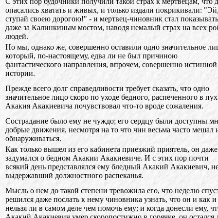
С этих пор будочники получили такой страх к мертвецам, что 
опасались хватать и живых, и только издали покрикивали: "Эй,
ступай своею дорогою!" - и мертвец-чиновник стал показыват
даже за Калинкиным мостом, наводя немалый страх на всех ро
людей.
Но мы, однако же, совершенно оставили одно значительное ли
который, по-настоящему, едва ли не был причиною
фантастического направления, впрочем, совершенно истинной
истории.
Прежде всего долг справедливости требует сказать, что одно
значительное лицо скоро по уходе бедного, распеченного в пух
Акакия Акакиевича почувствовал что-то вроде сожаления.
Сострадание было ему не чуждо; его сердцу были доступны м
добрые движения, несмотря на то что чин весьма часто мешал 
обнаруживаться.
Как только вышел из его кабинета приезжий приятель, он даже
задумался о бедном Акакии Акакиевиче. И с этих пор почти
всякий день представлялся ему бледный Акакий Акакиевич, н
выдержавший должностного распеканья.
Мысль о нем до такой степени тревожила его, что неделю спус
решился даже послать к нему чиновника узнать, что он и как и
нельзя ли в самом деле чем помочь ему; и когда донесли ему, чт
Акакий Акакиевич умер скоропостижно в горячке, он остался 