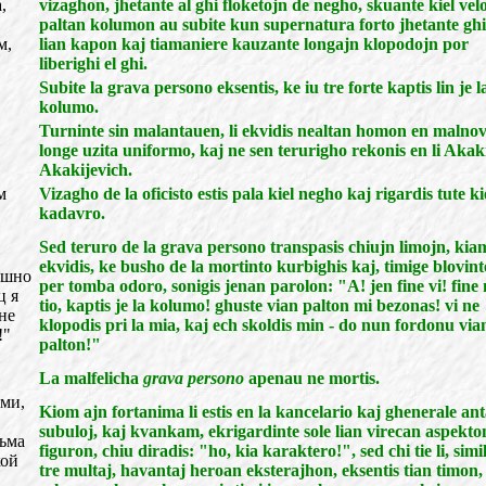
,
vizaghon, jhetante al ghi floketojn de negho, skuante kiel vel
paltan kolumon au subite kun supernatura forto jhetante gh
м,
lian kapon kaj tiamaniere kauzante longajn klopodojn por
liberighi el ghi.
Subite la grava persono eksentis, ke iu tre forte kaptis lin je l
kolumo.
Turninte sin malantauen, li ekvidis nealtan homon en malnov
longe uzita uniformo, kaj ne sen terurigho rekonis en li Akak
Akakijevich.
м
Vizagho de la oficisto estis pala kiel negho kaj rigardis tute ki
kadavro.
Sed teruro de la grava persono transpasis chiujn limojn, kiam
ekvidis, ke busho de la mortinto kurbighis kaj, timige blovinte
ашно
per tomba odoro, sonigis jenan parolon: "A! jen fine vi! fine 
ц я
tio, kaptis je la kolumo! ghuste vian palton mi bezonas! vi ne
не
klopodis pri la mia, kaj ech skoldis min - do nun fordonu via
!"
palton!"
La malfelicha
grava persono
apenau ne mortis.
ими,
Kiom ajn fortanima li estis en la kancelario kaj ghenerale an
subuloj, kaj kvankam, ekrigardinte sole lian virecan aspekto
сьма
figuron, chiu diradis: "ho, kia karaktero!", sed chi tie li, simil
кой
tre multaj, havantaj heroan eksterajhon, eksentis tian timon,