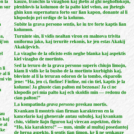
on la
kauzo, tranchis la vizaghon kaj jhetis al ghi neghoflokojn,
in sur
plenblovis la kolumon de la palto kiel velon, au jhetegis
ghin kun supernatura forto sur lian kapon, donante al li
klopodojn pri ordigo de la kolumo.
a
Subite la grava persono sentis, ke iu tre forte kaptis lian
kolumon.
a,
Turninte sin, li vidis nealtan viron en malnova trivita
ij'on
uniforma jako, kaj terurite rekonis, ke jen estas Akakij
Akakijevich.
el
La vizagho de la oficisto estis neghe blanka kaj aspektis
kiel vizagho de mortinto.
Sed la teruro de la grava persono superis chiujn limojn,
 li
kiam li vidis ke la busho de la mortinto kurbighis kaj,
 al li
blovinte al li la teruran odoron de la tombo, ekparolis
mi vin
jene: “Ha, jen ci, finfine! Finfine, mi cin tiel, kaptis je la
kolumo! Ja ghuste cian palton mi bezonas! Ja ci ne
n
klopodis pri mia palto kaj ech skoldis min — redonu do
cian palton!”
La kompatinda
grava persono
preskau mortis.
Kvankam li montris sian firman karakteron en la
tau
kancelario kaj ghenerale antau subuloj, kaj kvankam
n kaj
chiu, vidinte liajn figuron kaj virecan aspekton, diris:
e al
“Ho, kia karaktero!” — nun, simile al multaj posedantoj
 ke
de heroa aspekto, li sentis tian timon, ke li ne senkauze