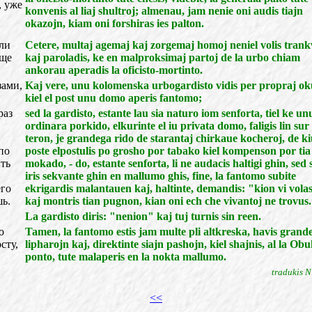
, уже
konvenis al liaj shultroj; almenau, jam nenie oni audis tiajn
okazojn, kiam oni forshiras ies palton.
ли
Cetere, multaj agemaj kaj zorgemaj homoj neniel volis trankv
еще
kaj paroladis, ke en malproksimaj partoj de la urbo chiam
ankorau aperadis la oficisto-mortinto.
зами,
Kaj vere, unu kolomenska urbogardisto vidis per propraj ok
kiel el post unu domo aperis fantomo;
раз
sed la gardisto, estante lau sia naturo iom senforta, tiel ke un
ordinara porkido, elkurinte el iu privata domo, faligis lin sur 
teron, je grandega rido de starantaj chirkaue kocheroj, de kiu
по
poste elpostulis po grosho por tabako kiel kompenson por tia
ить
mokado, - do, estante senforta, li ne audacis haltigi ghin, sed
iris sekvante ghin en mallumo ghis, fine, la fantomo subite
его
ekrigardis malantauen kaj, haltinte, demandis: "kion vi vola
шь.
kaj montris tian pugnon, kian oni ech che vivantoj ne trovus.
La gardisto diris: "nenion" kaj tuj turnis sin reen.
о
Tamen, la fantomo estis jam multe pli altkreska, havis grand
сту,
lipharojn kaj, direktinte siajn pashojn, kiel shajnis, al la Ob
ponto, tute malaperis en la nokta mallumo.
tradukis N
<<