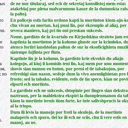
ных
de ne nur titularaj, sed ech de sekretaj konsilistoj mem estas
atakeblaj por plena malvarmumo kauze de la dumnokta rab
la paltoj.
то
En policejo estis farita ordono kapti la mortinton kiom-ajn-ko
chu vivan au mortan, kaj puni lin, por ekzemplo al aliaj, per 
ли.
severa maniero, kaj pri tio oni preskau sukcesis.
Nome, gardisto de iu kvartalo en Kirjushkina strateto jam est
те
kaptinta la mortinton je la kolumo ghuste sur la krimloko, d
то
atenco fortiri lanshtofan palton de sur iu eksoficighinta muzik
siatempe fajfinta per fluto.
Kaptinte lin je la kolumo, la gardisto krie ekvokis du aliajn
а
kolegojn, al kiuj li komisiis teni lin, kaj mem por unu momen
ом,
shovis sian manon en boton, por preni el tie tabakujon, por
; но
refreshigi sian nazon, sesfoje dum la vivo anemiighintan pro 
frosto; sed la tabako, evidente, estis de tia speco, kian ne povi
elporti ech mortinto.
La gardisto ech ne sukcesis, shtopinte per fingro sian dekstr
naztruon, per la maldekstra ekspiri la duonplenmanon da ta
kiam la mortinto ternis tiom forte, ke tute salivshprucis la ok
al la triopo.
Dum ili levis la manojn por froti la okulojn, de la mortinto
malaperis ech spuro, tiel ke ili ech ne sciis, chu li vere estis en 
х.
manoj, au ne.