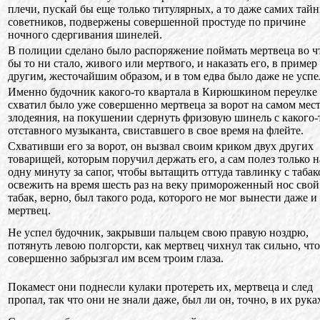
плечи, пускай бы еще только титулярных, а то даже самих тай
советников, подвержены совершенной простуде по причине
ночного сдергивания шинелей.
В полиции сделано было распоряжение поймать мертвеца во ч
бы то ни стало, живого или мертвого, и наказать его, в пример
другим, жесточайшим образом, и в том едва было даже не успе
Именно будочник какого-то квартала в Кирюшкином переулке
схватил было уже совершенно мертвеца за ворот на самом мес
злодеяния, на покушении сдернуть фризовую шинель с какого-
отставного музыканта, свиставшего в свое время на флейте.
Схвативши его за ворот, он вызвал своим криком двух других
товарищей, которым поручил держать его, а сам полез только н
одну минуту за сапог, чтобы вытащить оттуда тавлинку с табак
освежить на время шесть раз на веку примороженный нос свой
табак, верно, был такого рода, которого не мог вынести даже и
мертвец.
Не успел будочник, закрывши пальцем свою правую ноздрю,
потянуть левою полгорсти, как мертвец чихнул так сильно, что
совершенно забрызгал им всем троим глаза.
Покамест они поднесли кулаки протереть их, мертвеца и след
пропал, так что они не знали даже, был ли он, точно, в их рука