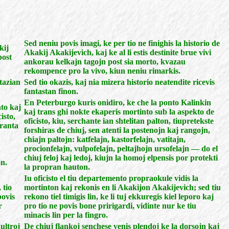
Sed neniu povis imagi, ke per tio ne finighis la historio de
kij
Akakij Akakijevich, kaj ke al li estis destinite brue vivi
post
ankorau kelkajn tagojn post sia morto, kvazau
rekompence pro la vivo, kiun neniu rimarkis.
ntazian
Sed tio okazis, kaj nia mizera historio neatendite ricevis
fantastan finon.
En Peterburgo kuris onidiro, ke che la ponto Kalinkin
nto kaj
kaj trans ghi nokte ekaperis mortinto sub la aspekto de
isto,
oficisto, kiu, serchante ian shtelitan palton, tiupretekste
iranta
forshiras de chiuj, sen atenti la postenojn kaj rangojn,
chiajn paltojn: katfelajn, kastorfelajn, vatitajn,
procionfelajn, vulpofelajn, peltajhojn ursofelajn — do el
chiuj feloj kaj ledoj, kiujn la homoj elpensis por protekti
on.
la propran hauton.
Iu oficisto el tiu departemento propraokule vidis la
 tio
mortinton kaj rekonis en li Akakijon Akakijevich; sed tiu
povis
rekono tiel timigis lin, ke li tuj ekkuregis kiel leporo kaj
r
pro tio ne povis bone pririgardi, vidinte nur ke tiu
minacis lin per la fingro.
ultroj
De chiuj flankoj senchese venis plendoj ke la dorsojn kaj