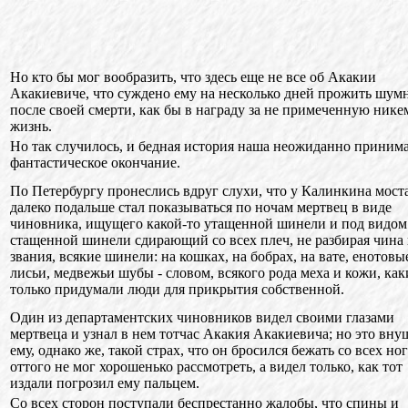
Но кто бы мог вообразить, что здесь еще не все об Акакии
Акакиевиче, что суждено ему на несколько дней прожить шум
после своей смерти, как бы в награду за не примеченную нике
жизнь.
Но так случилось, и бедная история наша неожиданно приним
фантастическое окончание.
По Петербургу пронеслись вдруг слухи, что у Калинкина мост
далеко подальше стал показываться по ночам мертвец в виде
чиновника, ищущего какой-то утащенной шинели и под видом
стащенной шинели сдирающий со всех плеч, не разбирая чина
звания, всякие шинели: на кошках, на бобрах, на вате, енотовы
лисьи, медвежьи шубы - словом, всякого рода меха и кожи, как
только придумали люди для прикрытия собственной.
Один из департаментских чиновников видел своими глазами
мертвеца и узнал в нем тотчас Акакия Акакиевича; но это вн
ему, однако же, такой страх, что он бросился бежать со всех ног
оттого не мог хорошенько рассмотреть, а видел только, как тот
издали погрозил ему пальцем.
Со всех сторон поступали беспрестанно жалобы, что спины и