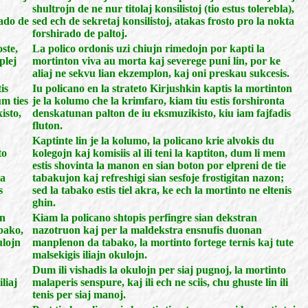
shultrojn de ne nur titolaj konsilistoj (tio estus tolerebla),
ado de
sed ech de sekretaj konsilistoj, atakas frosto pro la nokta
forshirado de paltoj.
ste,
La polico ordonis uzi chiujn rimedojn por kapti la
plej
mortinton viva au morta kaj severege puni lin, por ke
aliaj ne sekvu lian ekzemplon, kaj oni preskau sukcesis.
is
Iu policano en la strateto Kirjushkin kaptis la mortinton
um ties
je la kolumo che la krimfaro, kiam tiu estis forshironta
isto,
denskatunan palton de iu eksmuzikisto, kiu iam fajfadis
fluton.
Kaptinte lin je la kolumo, la policano krie alvokis du
to
kolegojn kaj komisiis al ili teni la kaptiton, dum li mem
estis shovinta la manon en sian boton por elpreni de tie
la
tabakujon kaj refreshigi sian sesfoje frostigitan nazon;
s
sed la tabako estis tiel akra, ke ech la mortinto ne eltenis
ghin.
an
Kiam la policano shtopis perfingre sian dekstran
bako,
nazotruon kaj per la maldekstra ensnufis duonan
ulojn
manplenon da tabako, la mortinto fortege ternis kaj tute
malsekigis iliajn okulojn.
Dum ili vishadis la okulojn per siaj pugnoj, la mortinto
iliaj
malaperis senspure, kaj ili ech ne sciis, chu ghuste lin ili
tenis per siaj manoj.