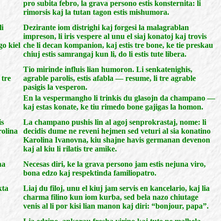
pro subita febro, la grava persono estis konsternita: li
rimorsis kaj la tutan tagon estis mishumora.
li
Dezirante iom distrighi kaj forgesi la malagrablan
impreson, li iris vespere al unu el siaj konatoj kaj trovis
go kiel
che li decan kompanion, kaj estis tre bone, ke tie preskau
chiuj estis samrangaj kun li, do li estis tute libera.
Tio mirinde influis lian humoron. Li senkatenighis,
 tre
agrable parolis, estis afabla — resume, li tre agrable
pasigis la vesperon.
En la vespermangho li trinkis du glasojn da champano —
kaj estas konate, ke tiu rimedo bone gajigas la homon.
is
La champano pushis lin al agoj senprokrastaj, nome: li
rolina
decidis dume ne reveni hejmen sed veturi al sia konatino
Karolina Ivanovna, kiu shajne havis germanan devenon
kaj al kiu li rilatis tre amike.
na
Necesas diri, ke la grava persono jam estis nejuna viro,
bona edzo kaj respektinda familiopatro.
kta
Liaj du filoj, unu el kiuj jam servis en kancelario, kaj lia
charma filino kun iom kurba, sed bela nazo chiutage
venis al li por kisi lian manon kaj diri: “bonjour, papa”.