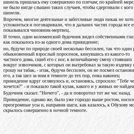
шинель пришлась ему совершенно по плечам; по крайней мере
не было нигде слышно таких случаев, чтобы сдергивали с кого
шинели.
Впрочем, многие деятельные и заботливые люди никак не хоте
успокоиться и поговаривали, что в дальних частях города все 
показывался чиновник-мертвец.
И точно, один коломенский будочник видел собственными гла
как показалось из-за одного дома привидение;
но, будучи по природе своей несколько бессилен, так что один 
обыкновенный взрослый поросенок, кинувшись из какого-то
частного дома, сшиб его с ног, к величайшему смеху стоявших
вокруг извозчиков, с которых он вытребовал за такую издевку 
грошу на табак, - итак, будучи бессилен, он не посмел останов
его, а так шел за ним в темноте до тех пор, пока наконец
привидение вдруг оглянулось и, остановясь, спросило: "Тебе ч
хочется?" - и показало такой кулак, какого и у живых не найде
Будочник сказал: "Ничего", - да и поворотил тот же час назад.
Привидение, однако же, было уже гораздо выше ростом, носил
преогромные усы и, направив шаги, как казалось, к Обухову мо
скрылось совершенно в ночной темноте.