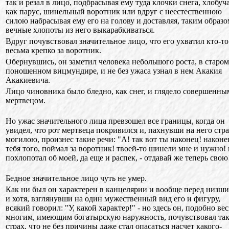
так и резал в лицо, подбрасывая ему туда клочки снега, хлобуча
как парус, шинельный воротник или вдруг с неестественною
силою набрасывая ему его на голову и доставляя, таким образо
вечные хлопоты из него выкарабкиваться.
Вдруг почувствовал значительное лицо, что его ухватил кто-то
весьма крепко за воротник.
Обернувшись, он заметил человека небольшого роста, в старом
поношенном вицмундире, и не без ужаса узнал в нем Акакия
Акакиевича.
Лицо чиновника было бледно, как снег, и глядело совершенны
мертвецом.
Но ужас значительного лица превзошел все границы, когда он
увидел, что рот мертвеца покривился и, пахнувши на него стр
могилою, произнес такие речи: "А! так вот ты наконец! наконе
тебя того, поймал за воротник! твоей-то шинели мне и нужно! 
похлопотал об моей, да еще и распек, - отдавай же теперь свою
Бедное значительное лицо чуть не умер.
Как ни был он характерен в канцелярии и вообще перед низш
и хотя, взглянувши на один мужественный вид его и фигуру,
всякий говорил: "У, какой характер!" - но здесь он, подобно ве
многим, имеющим богатырскую наружность, почувствовал та
страх, что не без причины даже стал опасаться насчет какого-