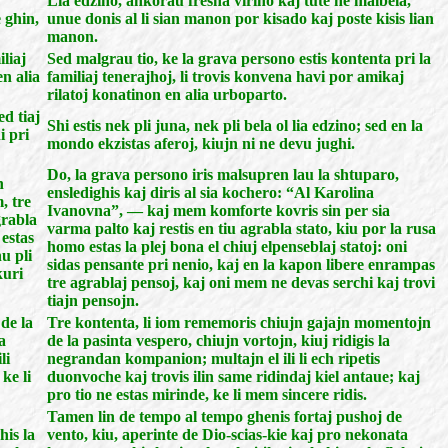
Lia edzino, ankorau fresha virino kaj tute ne malbela,
 ghin,
unue donis al li sian manon por kisado kaj poste kisis lian
manon.
liaj
Sed malgrau tio, ke la grava persono estis kontenta pri la
en alia
familiaj tenerajhoj, li trovis konvena havi por amikaj
rilatoj konatinon en alia urboparto.
ed tiaj
Shi estis nek pli juna, nek pli bela ol lia edzino; sed en la
i pri
mondo ekzistas aferoj, kiujn ni ne devu jughi.
Do, la grava persono iris malsupren lau la shtuparo,
n
ensledighis kaj diris al sia kochero: “Al Karolina
, tre
Ivanovna”, — kaj mem komforte kovris sin per sia
grabla
varma palto kaj restis en tiu agrabla stato, kiu por la rusa
 estas
homo estas la plej bona el chiuj elpenseblaj statoj: oni
u pli
sidas pensante pri nenio, kaj en la kapon libere enrampas
kuri
tre agrablaj pensoj, kaj oni mem ne devas serchi kaj trovi
tiajn pensojn.
de la
Tre kontenta, li iom rememoris chiujn gajajn momentojn
a
de la pasinta vespero, chiujn vortojn, kiuj ridigis la
li
negrandan kompanion; multajn el ili li ech ripetis
ke li
duonvoche kaj trovis ilin same ridindaj kiel antaue; kaj
pro tio ne estas mirinde, ke li mem sincere ridis.
Tamen lin de tempo al tempo ghenis fortaj pushoj de
his la
vento, kiu, aperinte de Dio-scias-kie kaj pro nekonata