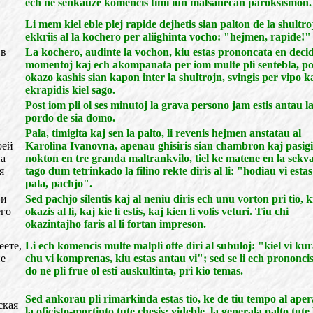
ech ne senkauze komencis timi iun malsanecan paroksismon.
Li mem kiel eble plej rapide dejhetis sian palton de la shultro
ekkriis al la kochero per aliighinta vocho: "hejmen, rapide!"
 в
La kochero, audinte la vochon, kiu estas prononcata en deci
momentoj kaj ech akompanata per iom multe pli sentebla, po
okazo kashis sian kapon inter la shultrojn, svingis per vipo k
ekrapidis kiel sago.
Post iom pli ol ses minutoj la grava persono jam estis antau l
pordo de sia domo.
Pala, timigita kaj sen la palto, li revenis hejmen anstatau al
оей
Karolina Ivanovna, apenau ghisiris sian chambron kaj pasigi
на
nokton en tre granda maltrankvilo, tiel ke matene en la sekv
я
tago dum tetrinkado la filino rekte diris al li: "hodiau vi estas
pala, pachjo".
 и
Sed pachjo silentis kaj al neniu diris ech unu vorton pri tio, k
его
okazis al li, kaj kie li estis, kaj kien li volis veturi. Tiu chi
okazintajho faris al li fortan impreson.
еете,
Li ech komencis multe malpli ofte diri al subuloj: "kiel vi ku
не
chu vi komprenas, kiu estas antau vi"; sed se li ech prononcis
do ne pli frue ol esti auskultinta, pri kio temas.
Sed ankorau pli rimarkinda estas tio, ke de tiu tempo al ape
ская
la oficisto-mortinto tute chesis; videble, la generala palto tut