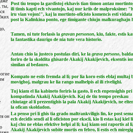
даже
Post tiu tempo la gardistoj ekhavis tian timon antau mortinto
 ты,
ili timis kapti ech vivantojn, kaj nur kriis de malproksime: "he
ься
iru vian vojon!", kaj la mortinto-oficisto komencis esti vidata
бких
post la Kalinkina ponto, ege timigante chiujn malkuraghajn
цо,
Tamen, ni tute forlasis la
gravan personon
, kiu, fakte, estis k
la fantastika daurigo de nia tute vera historio.
Antau chio la justeco postulas diri, ke la
grava persono
, bald
foriro de la skoldita ghisarde Akakij Akakijevich, eksentis io
similan al bedauro.
ногие
Kompato ne estis fremda al li; por lia koro estis eblaj multaj
им
movighoj, malgrau ke lia rango malhelpis al ili rivelighi.
Tuj kiam el lia kabineto foriris la gasto, li ech enpensighis pri
kompatinda Akakij Akakijevich. Kaj de tiu tempo preskau
е
chiutage al li prezentighis la pala Akakij Akakijevich, ne elte
la ofican skoldadon.
La penso pri li ghis tia grado maltrankviligis lin, ke post sema
тя он
ech decidis sendi al li oficiston por ekscii, kio li estas kaj kiel li
kaj chu ne eblas efektive helpi al li; kaj kiam oni raportis al li
о
Akakij Akakijevich subite mortis en febro, li estis ech miregig
даже