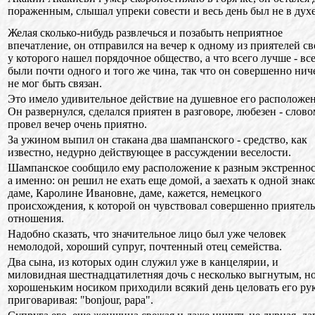
пораженным, слышал упреки совести и весь день был не в духе
Желая сколько-нибудь развлечься и позабыть неприятное
впечатление, он отправился на вечер к одному из приятелей св
у которого нашел порядочное общество, а что всего лучше - вс
были почти одного и того же чина, так что он совершенно нич
не мог быть связан.
Это имело удивительное действие на душевное его расположен
Он развернулся, сделался приятен в разговоре, любезен - слово
провел вечер очень приятно.
За ужином выпил он стакана два шампанского - средство, как
известно, недурно действующее в рассуждении веселости.
Шампанское сообщило ему расположение к разным экстреннос
а именно: он решил не ехать еще домой, а заехать к одной зна
даме, Каролине Ивановне, даме, кажется, немецкого
происхождения, к которой он чувствовал совершенно приятел
отношения.
Надобно сказать, что значительное лицо был уже человек
немолодой, хороший супруг, почтенный отец семейства.
Два сына, из которых один служил уже в канцелярии, и
миловидная шестнадцатилетняя дочь с несколько выгнутым, н
хорошеньким носиком приходили всякий день целовать его рук
приговаривая: "bonjour, papa".