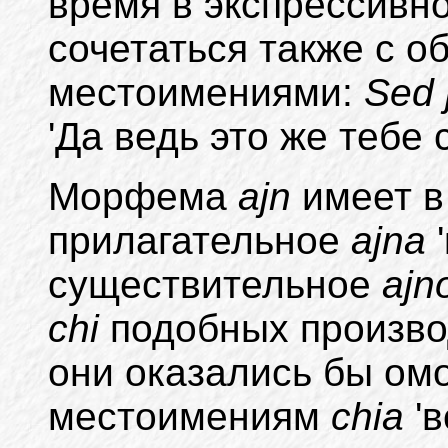
время в экспрессивн
сочетаться также с
местоимениями:
Sed j
'Да ведь это же тебе 
Морфема
ajn
имеет в
прилагательное
ajna
существительное
ajn
chi
подобных производ
они оказались бы о
местоимениям
chiа
'