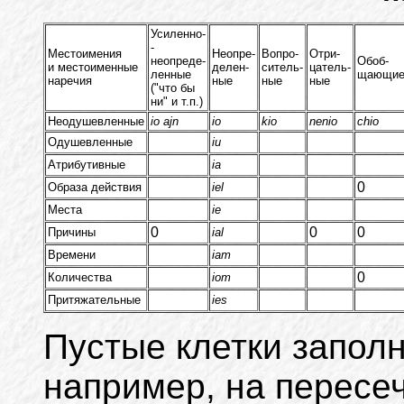
Усиленно-
-
Местоимения
Неопре-
Вопро-
Отри-
неопреде-
Обоб-
и местоименные
делен-
ситель-
цатель-
ленные
щающи
наречия
ные
ные
ные
("что бы
ни" и т.п.)
Неодушевленные
io ajn
io
kio
nenio
chio
Одушевленные
iu
Атрибутивные
ia
0
Образа действия
iel
Места
ie
0
0
0
Причины
ial
Времени
iam
0
Количества
iom
Притяжательные
ies
Пустые клетки запол
например, на пересе