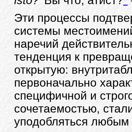
isto?
'Вы что, атист?
*
Эти процессы подтве
системы местоимени
наречий действитель
тенденция к превращ
открытую: внутрита
первоначально харак
специфичной и строг
сочетаемостью, стал
уподобляться любым