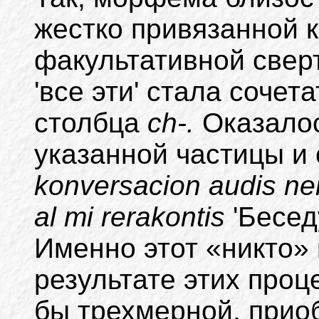
жестко привязанной к
факультативной свер
'все эти' стала соче
столбца
ch-.
Оказало
указанной частицы и
konversacion audis nen
al mi rerakontis
'Бесед
Именно этот «никто» 
результате этих проц
бы трехмерной, приоб