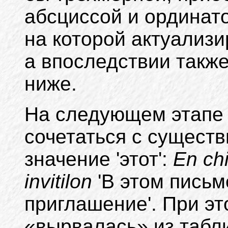
абсциссой и ординат
на которой актуализир
а впоследствии также 
ниже.
На следующем этап
сочетаться с сущест
значение 'этот':
En chi
invitilon
'В этом пись
приглашение'. При эт
«вырвалась» из табл