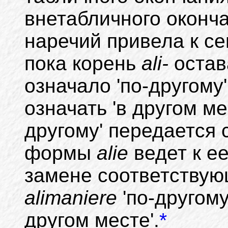
внетабличного оконч
наречий привела к се
пока корень
ali-
остав
означало 'по-другому
означать 'в другом ме
другому' передается
формы
alie
ведет к е
замене соответству
alimaniere
'по-другому
другом месте'.
*