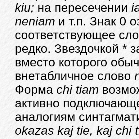
kiu;
на пересечении
i
neniam
и т.п. Знак 0 
соответствующее сло
редко. Звездочкой *
вместо которого обы
внетабличное слово
Форма
chi tiam
возмо
активно подключающе
аналогиям синтагмат
okazas kaj tie, kaj chi ti