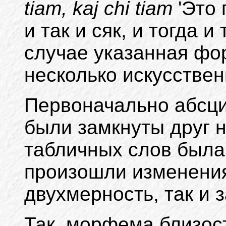
tiam, kaj chi tiam
'Это 
и так и сяк, и тогда и
случае указанная фо
несколько искусствен
Первоначально абсци
были замкнуты друг н
табличных слов была
произошли изменени
двухмерность, так и 
Так, морфема близо