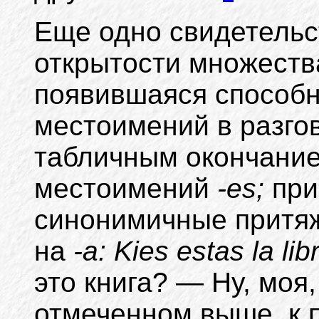
Еще одно свидетельс
открытости множеств
появившаяся способн
местоимений в разгов
табличным окончани
местоимений
-es;
при
синонимичные притя
на
-a: Kies estas la lib
это книга? — Ну, моя,
отмеченном выше, к 