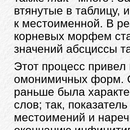
втянутые в таблицу, 
к местоименной. В р
корневых морфем ст
значений абсциссы т
Этот процесс привел
омонимичных форм.
раньше была характе
слов; так, показатель
местоимений и наре