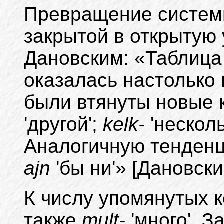
Превращение систем
закрытой в открытую 
Дановским: «Таблица 
оказалась настолько п
были втянуты новые
'другой';
kelk-
'несколь
Аналогичную тенденц
ajn
'бы ни'» [Дановски
К числу упомянутых 
также
mult-
'много'. 