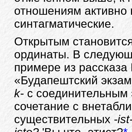
отношениям активно
синтагматические.
Открытым становится
ординаты. В следую
примере из рассказа
«Будапештский экза
k-
с соединительным э
сочетание с внетаб
существительных
-is