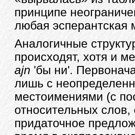
принципе неограниче
любая эсперантская
Аналогичные структу
происходят, хотя и м
ajn
'бы ни'. Первонач
лишь с неопределен
местоимениями (с по
относительных слов
придаточное предлож