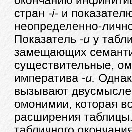
окончанию инфинити
стран
-i-
и показател
неопределенно-лично
Показатель
-и
у табл
замещающих семанти
существительные, о
императива
-и.
Однак
вызывают двусмыслен
омонимии, которая во
расширения таблицы.
табличного окончани