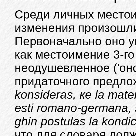
Среди личных место
изменения произошл
Первоначально оно у
как местоимение 3-го 
неодушевленное ('оно'
придаточного предлож
konsideras, ке la mater
esti romano-germana, 
ghin postulas la kondic
что для словаря долж