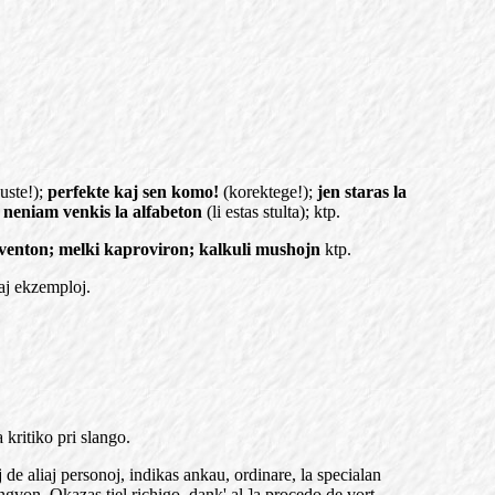
uste!);
perfekte kaj sen komo!
(korektege!);
jen staras la
i neniam venkis la alfabeton
(li estas stulta); ktp.
a venton; melki kaproviron; kalkuli mushojn
ktp.
raj ekzemploj.
kritiko pri slango.
 de aliaj personoj, indikas ankau, ordinare, la specialan
ngvon. Okazas tiel richigo, dank' al ]a procedo de vort-