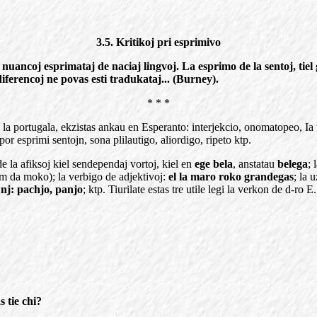
3.5. Kritikoj pri esprimivo
ncoj esprimataj de naciaj lingvoj. La esprimo de la sentoj, tiel g
 diferencoj ne povas esti tradukataj... (Burney).
* * *
el la portugala, ekzistas ankau en Esperanto: interjekcio, onomatopeo, I
or esprimi sentojn, sona plilautigo, aliordigo, ripeto ktp.
de la afiksoj kiel sendependaj vortoj, kiel en
ege bela
, anstatau
belega
; 
om da moko); la verbigo de adjektivoj:
el la maro roko grandegas
; la 
j
nj: pachjo, panjo
; ktp. Tiurilate estas tre utile legi la verkon de d-ro 
s tie chi?