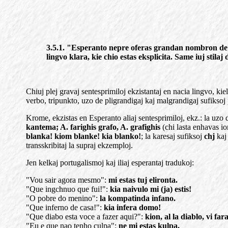
3.5.1. "Esperanto nepre oferas grandan nombron de nua
lingvo klara, kie chio estas eksplicita. Same iuj stilaj
Chiuj plej gravaj sentesprimiloj ekzistantaj en nacia lingvo, ki
verbo, tripunkto, uzo de pligrandigaj kaj malgrandigaj sufiksoj p
Krome, ekzistas en Esperanto aliaj sentesprimiloj, ekz.: la uzo 
kantema; A. farighis grafo, A. grafighis
(chi lasta enhavas i
blanka! kiom blanke! kia blanko!
; la karesaj sufiksoj
chj
ka
transskribitaj la supraj ekzemploj.
Jen kelkaj portugalismoj kaj iliaj esperantaj tradukoj:
"Vou sair agora mesmo":
mi estas tuj elironta.
"Que ingchnuo que fui!":
kia naivulo mi (ja) estis!
"O pobre do menino":
la kompatinda infano.
"Que inferno de casa!":
kia infera domo!
"Que diabo esta voce a fazer aqui?":
kion, al la diablo, vi fara
"Eu e que nao tenho culpa":
ne mi estas kulpa.