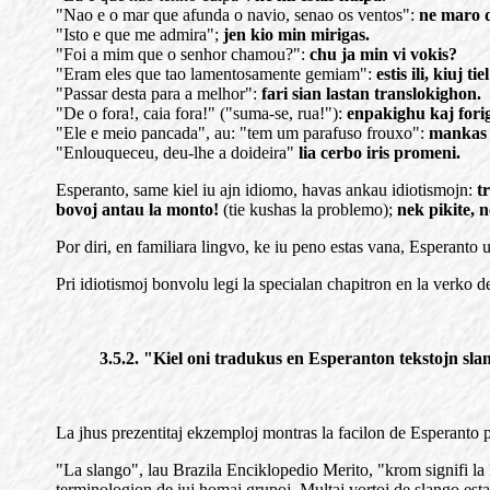
"Nao e o mar que afunda o navio, senao os ventos":
ne maro d
"Isto e que me admira";
jen kio min mirigas.
"Foi a mim que o senhor chamou?":
chu ja min vi vokis?
"Eram eles que tao lamentosamente gemiam":
estis ili, kiuj t
"Passar desta para a melhor":
fari sian lastan translokighon.
"De o fora!, caia fora!" ("suma-se, rua!"):
enpakighu
kaj fori
"Ele e meio pancada", au: "tem um parafuso frouxo":
mankas k
"Enlouqueceu, deu-lhe a doideira"
lia cerbo iris promeni.
Esperanto, same kiel iu ajn idiomo, havas ankau idiotismojn:
t
bovoj antau la monto!
(tie kushas la problemo);
nek pikite, 
Por diri, en familiara lingvo, ke iu peno estas vana, Esperanto u
Pri idiotismoj bonvolu legi la specialan chapitron en la verko d
3.5.2. "Kiel oni tradukus en Esperanton tekstojn sla
La jhus prezentitaj ekzemploj montras la facilon de Esperanto p
"La slango", lau Brazila Enciklopedio Merito, "krom signifi la li
terminologion de iuj homaj grupoj. Multaj vortoj de slango estas