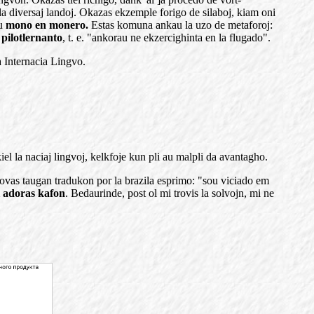
la diversaj landoj. Okazas ekzemple forigo de silaboj, kiam oni
au
mono en monero.
Estas komuna ankau la uzo de metaforoj:
u
pilotlernanto
, t. e. "ankorau ne ekzercighinta en la flugado".
a Internacia Lingvo.
el la naciaj lingvoj, kelkfoje kun pli au malpli da avantagho.
trovas taugan tradukon por la brazila esprimo: "sou viciado em
i adoras kafon
. Bedaurinde, post ol mi trovis la solvojn, mi ne