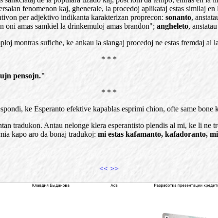
rsalan fenomenon kaj, ghenerale, la procedoj aplikataj estas similaj en 
antivon per adjektivo indikanta karakterizan proprecon:
sonanto
, anstat
ion oni amas samkiel la drinkemuloj amas brandon";
angheleto
, anstata
ploj montras sufiche, ke ankau la slangaj procedoj ne estas fremdaj al l
* * *
iujn pensojn."
* * *
espondi, ke Esperanto efektive kapablas esprimi chion, ofte same bone ki
tan tradukon. Antau nelonge klera esperantisto plendis al mi, ke li ne 
l mia kapo aro da bonaj tradukoj:
mi estas kafamanto, kafadoranto, m
<<
>>