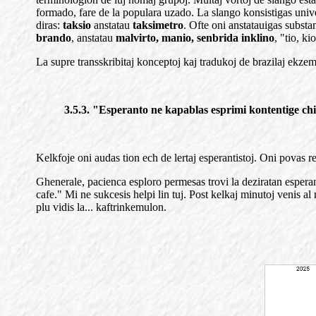
formado, fare de la populara uzado. La slango konsistigas unive
diras:
taksio
anstatau
taksimetro
. Ofte oni anstatauigas subst
brando
, anstatau
malvirto, manio, senbrida inklino
, "tio, k
La supre transskribitaj konceptoj kaj tradukoj de brazilaj ekzem
3.5.3. "Esperanto ne kapablas esprimi kontentige ch
Kelkfoje oni audas tion ech de lertaj esperantistoj. Oni povas r
Ghenerale, pacienca esploro permesas trovi la deziratan esperan
cafe." Mi ne sukcesis helpi lin tuj. Post kelkaj minutoj venis a
plu vidis la... kaftrinkemulon.