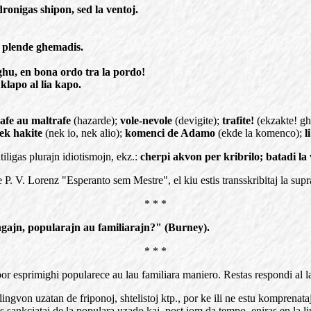
ronigas shipon, sed la ventoj.
iel plende ghemadis.
ghu, en bona ordo tra la pordo!
lapo al lia kapo.
rafe au maltrafe
(hazarde);
vole-nevole
(devigite);
trafite!
(ekzakte! gh
nek hakite
(nek io, nek alio);
komenci de Adamo
(ekde la komenco);
l
tiligas plurajn idiotismojn, ekz.:
cherpi akvon per kribrilo; batadi l
e P. V. Lorenz "Esperanto sem Mestre", el kiu estis transskribitaj la sup
* * *
ngajn, popularajn au familiarajn?" (Burney).
* * *
or esprimighi popularece au lau familiara maniero. Restas respondi al la 
ngvon uzatan de friponoj, shtelistoj ktp., por ke ili ne estu komprenataj
 sankciataj de la populara uzado kaj, post iom da tempo, eniras en la li