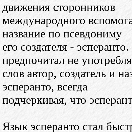
движения сторонников
международного вспомога
название по псевдониму
его создателя - эсперанто
предпочитал не употребля
слов автор, создатель и н
эсперанто, всегда
подчеркивая, что эсперан
Язык эсперанто стал быст