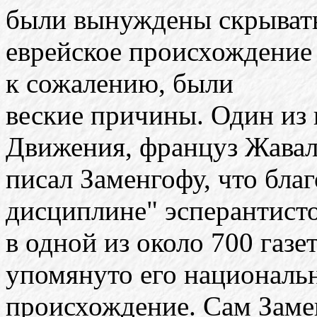
были вынуждены скрыват
еврейское происхождение с
к сожалению, были
веские причины. Один из
Движения, француз Жавал
писал Заменгофу, что бла
дисциплине" эсперантист
в одной из около 700 газ
упомянуто его националь
происхождение. Сам Заме