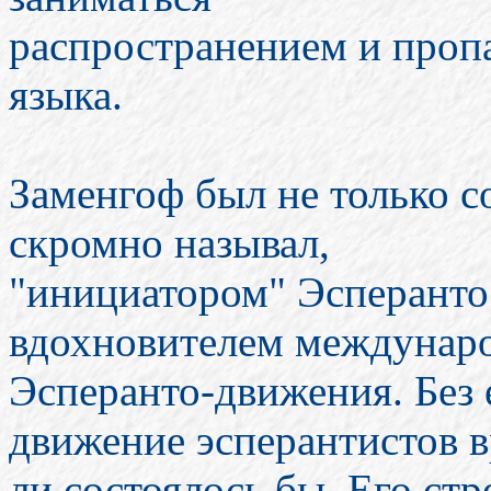
распространением и проп
языка.
Заменгоф был не только со
скромно называл,
"инициатором" Эсперанто
вдохновителем междунар
Эсперанто-движения. Без 
движение эсперантистов 
ли состоялось бы. Его ст