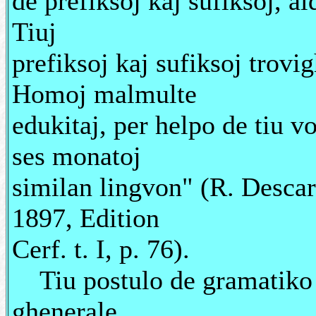
de prefiksoj kaj sufiksoj, a
Tiuj
prefiksoj kaj sufiksoj trovi
Homoj malmulte
edukitaj, per helpo de tiu v
ses monatoj
similan lingvon" (R. Descar
1897, Edition
Cerf. t. I, p. 76).
Tiu postulo de gramatiko f
ghenerale