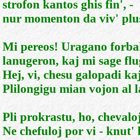
strofon kantos ghis fin', -
nur momenton da viv' plusu
Mi pereos! Uragano forbal
lanugeron, kaj mi sage flug
Hej, vi, chesu galopadi ka
Plilongigu mian vojon al l
Pli prokrastu, ho, chevaloj
Ne chefuloj por vi - knut' 