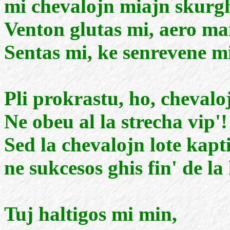
mi chevalojn miajn skurgha
Venton glutas mi, aero man
Sentas mi, ke senrevene m
Pli prokrastu, ho, chevaloj
Ne obeu al la strecha vip'!
Sed la chevalojn lote kapt
ne sukcesos ghis fin' de la 
Tuj haltigos mi min,