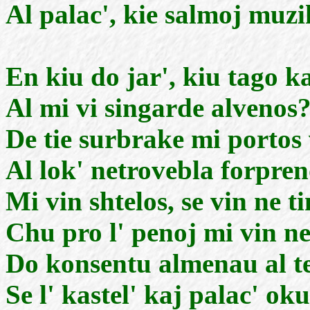
Al palac', kie salmoj muzi
En kiu do jar', kiu tago k
Al mi vi singarde alvenos
De tie surbrake mi portos 
Al lok' netrovebla forpren
Mi vin shtelos, se vin ne ti
Chu pro l' penoj mi vin n
Do konsentu almenau al te
Se l' kastel' kaj palac' oku