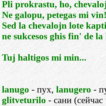
Pli prokrastu, ho, chevaloj
Ne galopu, petegas mi vin
Sed la chevalojn lote kapt
ne sukcesos ghis fin' de la 
Tuj haltigos mi min...
lanugo
- пух,
lanugero
- 
glitveturilo
- сани (сейчас