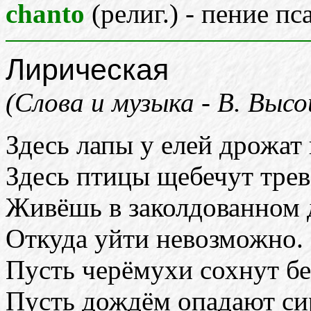
chanto
(религ.) - пение п
Лирическая
(Слова и музыка - В. Высо
Здесь лапы у елей дрожат 
Здесь птицы щебечут трев
Живёшь в заколдованном 
Откуда уйти невозможно.
Пусть черёмухи сохнут бе
Пусть дождём опадают си