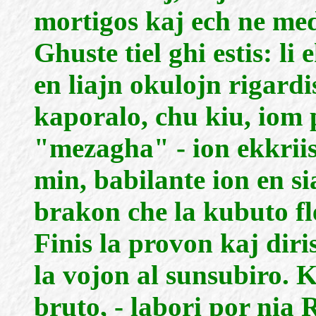
mortigos kaj ech ne medi
Ghuste tiel ghi estis: li 
en liajn okulojn rigardis
kaporalo, chu kiu, iom p
"mezagha" - ion ekkriis,
min, babilante ion en s
brakon che la kubuto fl
Finis la provon kaj dir
la vojon al sunsubiro. 
bruto, - labori por nia 