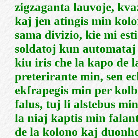
zigzaganta lauvoje, kva
kaj jen atingis min kolo
sama divizio, kie mi es
soldatoj kun automataj f
kiu iris che la kapo de 
preterirante min, sen 
ekfrapegis min per kolb
falus, tuj li alstebus m
la niaj kaptis min fala
de la kolono kaj duonho