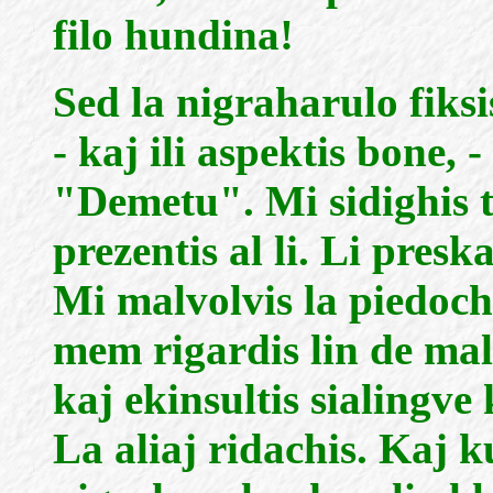
filo hundina!
Sed la nigraharulo fiksi
- kaj ili aspektis bone,
"Demetu". Mi sidighis t
prezentis al li. Li presk
Mi malvolvis la piedochi
mem rigardis lin de mala
kaj ekinsultis sialingve
La aliaj ridachis. Kaj ku