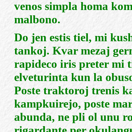
venos simpla homa komp
malbono.
Do jen estis tiel, mi ku
tankoj. Kvar mezaj ger
rapideco iris preter mi t
elveturinta kun la obuso
Poste traktoroj trenis k
kampkuirejo, poste mars
abunda, ne pli ol unu ro
rigardante per okulangu