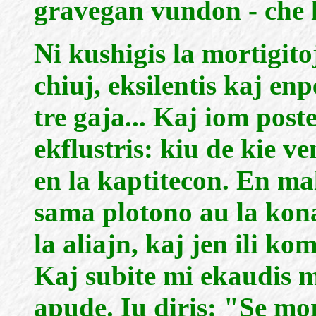
gravegan vundon - che l
Ni kushigis la mortigit
chiuj, eksilentis kaj en
tre gaja... Kaj iom post
ekflustris: kiu de kie ven
en la kaptitecon. En m
sama plotono au la kona
la aliajn, kaj jen ili k
Kaj subite mi ekaudis 
apude. Iu diris: "Se mo