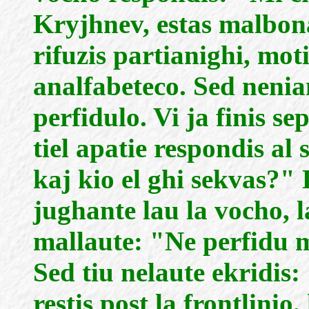
Kryjhnev, estas malbon
rifuzis partianighi, mot
analfabeteco. Sed nenia
perfidulo. Vi ja finis s
tiel apatie respondis al 
kaj kio el ghi sekvas?" L
jughante lau la vocho, l
mallaute: "Ne perfidu
Sed tiu nelaute ekridis: 
restis post la frontlinio,