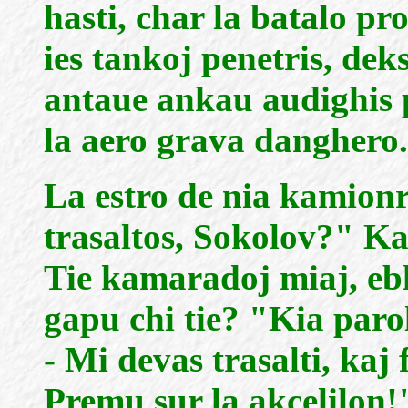
hasti, char la batalo pr
ies tankoj penetris, deks
antaue ankau audighis p
la aero grava danghero.
La estro de nia kamion
trasaltos, Sokolov?" Ka
Tie kamaradoj miaj, eble
gapu chi tie? "Kia parol
- Mi devas trasalti, kaj f
Premu sur la akcelilon!