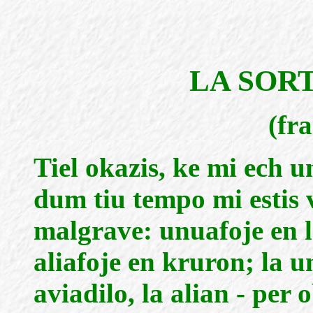
LA SOR
(fr
Tiel okazis, ke mi ech u
dum tiu tempo mi estis 
malgrave: unuafoje en 
aliafoje en kruron; la u
aviadilo, la alian - per