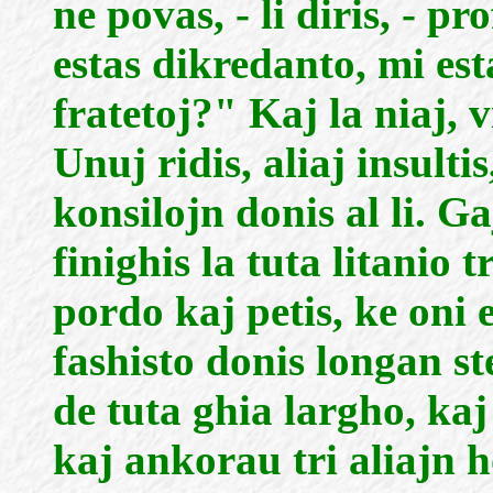
ne povas, - li diris, - 
estas dikredanto, mi est
fratetoj?" Kaj la niaj, vi
Unuj ridis, aliaj insulti
konsilojn donis al li. Ga
finighis la tuta litanio t
pordo kaj petis, ke oni e
fashisto donis longan st
de tuta ghia largho, ka
kaj ankorau tri aliajn 