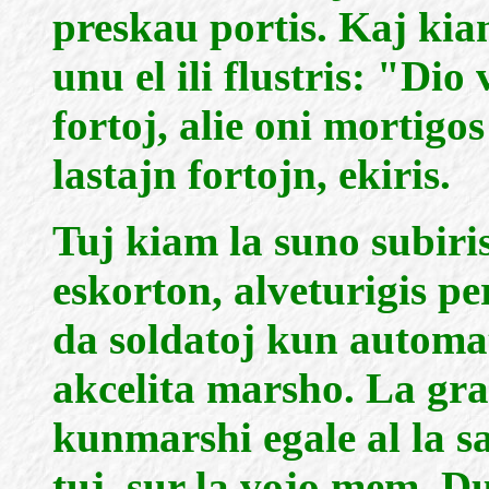
preskau portis. Kaj kiam
unu el ili flustris: "Dio 
fortoj, alie oni mortigos
lastajn fortojn, ekiris.
Tuj kiam la suno subiris
eskorton, alveturigis 
da soldatoj kun automata
akcelita marsho. La gra
kunmarshi egale al la sa
tuj, sur la vojo mem. Du