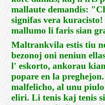
mallaute demandis: "Ch
signifas vera kuracisto!
mallumo li faris sian g
Maltrankvila estis tiu 
bezonoj oni neniun ellasi
l' eskorto, ankorau kiam
popare en la preghejon.
malfelicho, al unu piulo 
eliri. Li tenis kaj tenis 