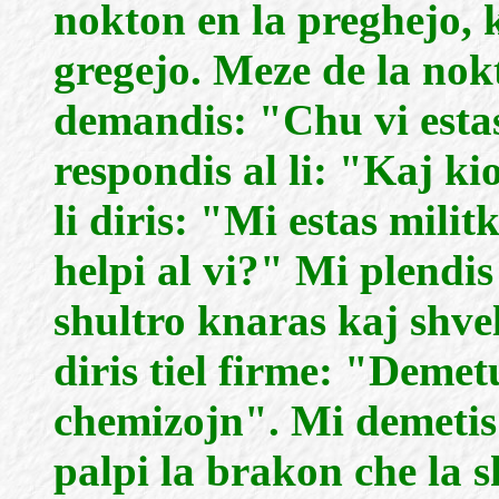
nokton en la preghejo, 
gregejo. Meze de la nok
demandis: "Chu vi est
respondis al li: "Kaj ki
li diris: "Mi estas milit
helpi al vi?" Mi plendis
shultro knaras kaj shvel
diris tiel firme: "Deme
chemizojn". Mi demetis 
palpi la brakon che la s