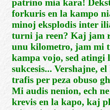
patrino mia kara! Dekst
forkuris en la kampo nia
minoj eksplodis inter il
turni ja reen? Kaj jam re
unu kilometro, jam mi t
kampa vojo, sed atingi l
sukcesis... Vershajne, e
trafis per peza obuso 
Mi audis nenion, ech ne
krevis en la kapo, kaj 