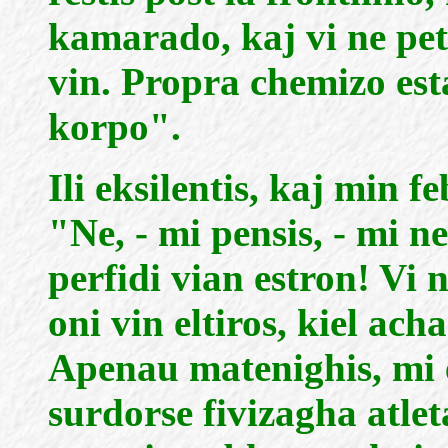
kamarado, kaj vi ne pet
vin. Propra chemizo est
korpo".
Ili eksilentis, kaj min f
"Ne, - mi pensis, - mi n
perfidi vian estron! Vi n
oni vin eltiros, kiel ac
Apenau matenighis, mi 
surdorse fivizagha atle