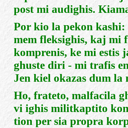
post mi audighis. Kiam
Por kio la pekon kashi: 
mem fleksighis, kaj mi f
komprenis, ke mi estis 
ghuste diri - mi trafis e
Jen kiel okazas dum la m
Ho, frateto, malfacila g
vi ighis militkaptito ko
tion per sia propra korp