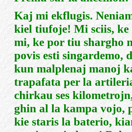
Kaj mi ekflugis. Neniam 
kiel tiufoje! Mi sciis, k
mi, ke por tiu shargho 
povis esti singardemo, 
kun malplenaj manoj kaj
trapafata per la artiler
chirkau ses kilometrojn
ghin al la kampa vojo, p
kie staris la baterio, ki