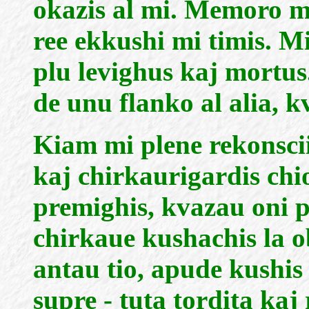
okazis al mi. Memoro mia
ree ekkushi mi timis. Mi
plu levighus kaj mortus.
de unu flanko al alia, 
Kiam mi plene rekonscii
kaj chirkaurigardis chio
premighis, kvazau oni p
chirkaue kushachis la o
antau tio, apude kushis
supre - tuta tordita kaj