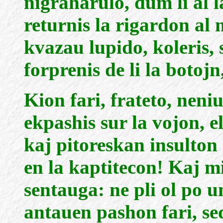
nigraharulo, dum li al l
returnis la rigardon al 
kvazau lupido, koleris,
forprenis de li la botojn
Kion fari, frateto, neniu
ekpashis sur la vojon, e
kaj pitoreskan insulton
en la kaptitecon! Kaj mi
sentauga: ne pli ol po u
antauen pashon fari, sed