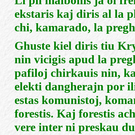
Li pli malbonis ja ol fr
ekstaris kaj diris al la 
chi, kamarado, la pregh
Ghuste kiel diris tiu K
nin vicigis apud la pre
pafiloj chirkauis nin, k
elekti dangherajn por il
estas komunistoj, koman
forestis. Kaj forestis ac
vere inter ni preskau d