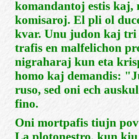
komandantoj estis kaj,
komisaroj. El pli ol du
kvar. Unu judon kaj tri
trafis en malfelichon pro 
nigraharaj kun eta krisp
homo kaj demandis: "Jud
ruso, sed oni ech auskul
fino.
Oni mortpafis tiujn povr
La plotonestro, kun kiu 