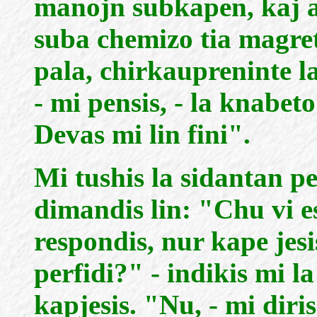
manojn subkapen, kaj ap
suba chemizo tia magre
pala, chirkaupreninte l
- mi pensis, - la knabet
Devas mi lin fini".
Mi tushis la sidantan pe
dimandis lin: "Chu vi e
respondis, nur kape jesi
perfidi?" - indikis mi 
kapjesis. "Nu, - mi diris