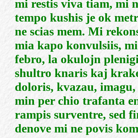
mi restis viva tiam, mi
tempo kushis je ok metro
ne scias mem. Mi rekonsc
mia kapo konvulsiis, mi
febro, la okulojn plenig
shultro knaris kaj kraket
doloris, kvazau, imagu,
min per chio trafanta e
rampis surventre, sed fi
denove mi ne povis komp