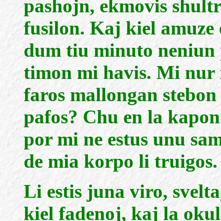
pashojn, ekmovis shult
fusilon. Kaj kiel amuze
dum tiu minuto neniun
timon mi havis. Mi nur r
faros mallongan stebon 
pafos? Chu en la kapon
por mi ne estus unu sam
de mia korpo li truigos.
Li estis juna viro, svelt
kiel fadenoj, kaj la oku