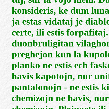
konsideris, ke dum lun
ja estas vidataj je diabl
certe, ili estis forpafit
duonbruligitan vilaghon
preghejon kun la kupolo
planko ne estis ech fask
havis kapotojn, nur un
pantalonojn - ne estis k
chemizojn ne havis, nur
chemizojn. Plejparte ili 