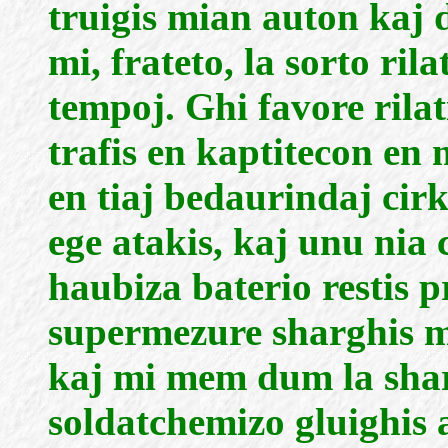
truigis mian auton kaj d
mi, frateto, la sorto ril
tempoj. Ghi favore rilati
trafis en kaptitecon en
en tiaj bedaurindaj cir
ege atakis, kaj unu ni
haubiza baterio restis 
supermezure sharghis 
kaj mi mem dum la shar
soldatchemizo gluighis a