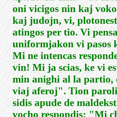
oni vicigos nin kaj vok
kaj judojn, vi, plotones
atingos per tio. Vi pens
uniformjakon vi pasos k
Mi ne intencas responde
vin! Mi ja scias, ke vi e
min anighi al la partio
viaj aferoj". Tion parol
sidis apude de maldekstr
vocho respondis: "Mi ch