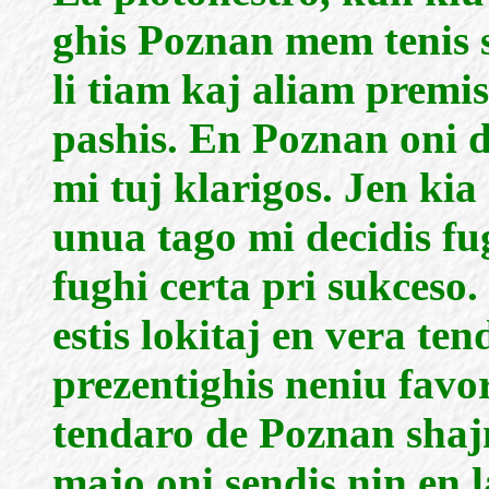
ghis Poznan mem tenis 
li tiam kaj aliam premi
pashis. En Poznan oni d
mi tuj klarigos. Jen kia
unua tago mi decidis fug
fughi certa pri sukceso
estis lokitaj en vera ten
prezentighis neniu favo
tendaro de Poznan shajn
majo oni sendis nin en 