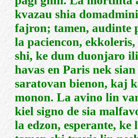
pagi ghin. La mortinta 
kvazau shia domadminist
fajron; tamen, audinte 
la paciencon, ekkoleris,
shi, ke dum duonjaro ili
havas en Paris nek sia
saratovan bienon, kaj ka
monon. La avino lin vang
kiel signo de sia malfa
la edzon, esperante, ke 