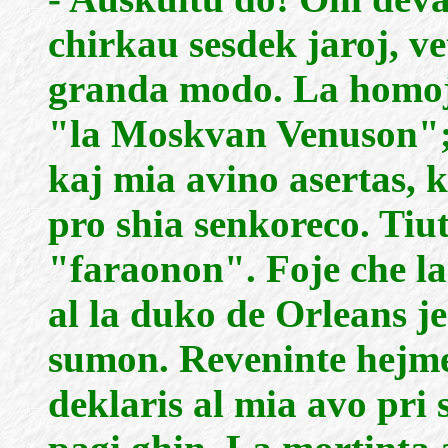
chirkau sesdek jaroj, vet
granda modo. La homoj 
"la Moskvan Venuson";
kaj mia avino asertas, k
pro shia senkoreco. Tiut
"faraonon". Foje che la
al la duko de Orleans 
sumon. Reveninte hejme
deklaris al mia avo pri