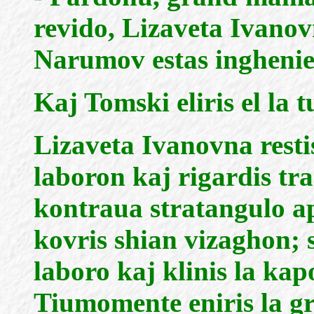
revido, Lizaveta Ivanovn
Narumov estas ingheni
Kaj Tomski eliris el la t
Lizaveta Ivanovna restis 
laboron kaj rigardis tra
kontraua stratangulo ap
kovris shian vizaghon; s
laboro kaj klinis la ka
Tiumomente eniris la gra