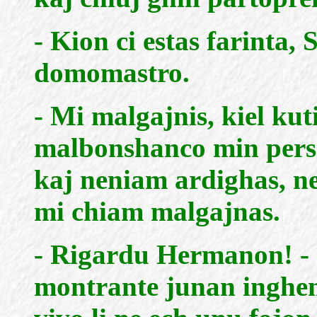
- Kion ci estas farinta,
domomastro.
- Mi malgajnis, kiel kut
malbonshanco min perse
kaj neniam ardighas, n
mi chiam malgajnas.
- Rigardu Hermanon! - d
montrante junan ingheni