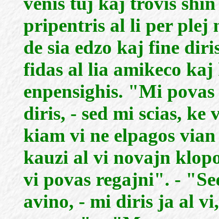
venis tuj kaj trovis shi
pripentris al li per ple
de sia edzo kaj fine diri
fidas al lia amikeco k
enpensighis. "Mi povas se
diris, - sed mi scias, ke 
kiam vi ne elpagos vian
kauzi al vi novajn klop
vi povas regajni". - "Se
avino, - mi diris ja al v