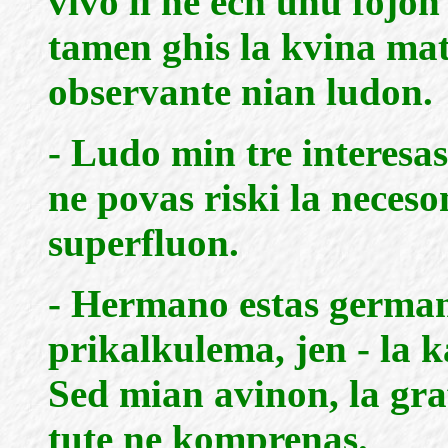
vivo li ne ech unu fojon
tamen ghis la kvina mate
observante nian ludon.
- Ludo min tre interesas
ne povas riski la neceso
superfluon.
- Hermano estas german
prikalkulema, jen - la k
Sed mian avinon, la gr
tute ne komprenas.