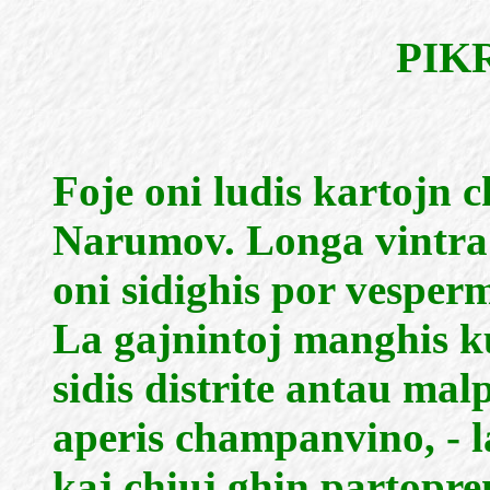
PIK
Foje oni ludis kartojn 
Narumov. Longa vintra 
oni sidighis por vesper
La gajnintoj manghis ku
sidis distrite antau mal
aperis champanvino, - l
kaj chiuj ghin partopren