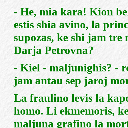
- He, mia kara! Kion bel
estis shia avino, la pri
supozas, ke shi jam tre 
Darja Petrovna?
- Kiel - maljunighis? - r
jam antau sep jaroj mor
La fraulino levis la kap
homo. Li ekmemoris, ke
maljuna grafino la mor