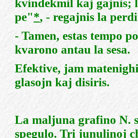
kvindekmil kaj gajnis; l
pe"
*
, - regajnis la perd
- Tamen, estas tempo po
kvarono antau la sesa.
Efektive, jam matenighis
glasojn kaj disiris.
La maljuna grafino N. si
spegulo. Tri junulinoj c