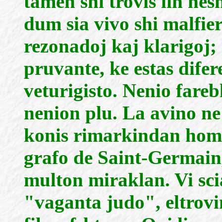
tamen shi trovis lin ne
dum sia vivo shi malfier
rezonadoj kaj klarigoj; 
pruvante, ke estas difer
veturigisto. Nenio farebl
nenion plu. La avino ne 
konis rimarkindan homon
grafo de Saint-Germain,
multon miraklan. Vi scias
"vaganta judo", eltrovin