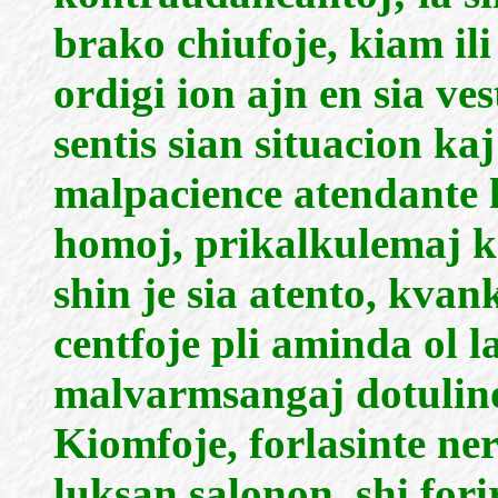
brako chiufoje, kiam ili
ordigi ion ajn en sia ves
sentis sian situacion kaj
malpacience atendante l
homoj, prikalkulemaj ka
shin je sia atento, kva
centfoje pli aminda ol l
malvarmsangaj dotulino
Kiomfoje, forlasinte ne
luksan salonon, shi fori