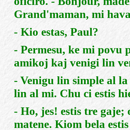
oficiro. - Bonjour, made
Grand'maman, mi havas 
- Kio estas, Paul?
- Permesu, ke mi povu pr
amikoj kaj venigi lin ve
- Venigu lin simple al l
lin al mi. Chu ci estis h
- Ho, jes! estis tre gaje
matene. Kiom bela estis 