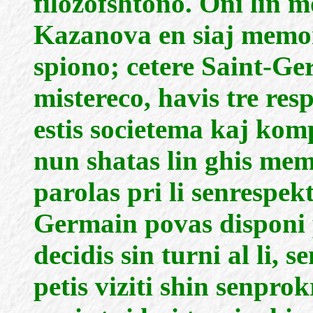
filozofshtono. Oni lin m
Kazanova en siaj memors
spiono; cetere Saint-Ge
mistereco, havis tre re
estis societema kaj kom
nun shatas lin ghis mem
parolas pri li senrespekt
Germain povas disponi 
decidis sin turni al li, s
petis viziti shin senpro