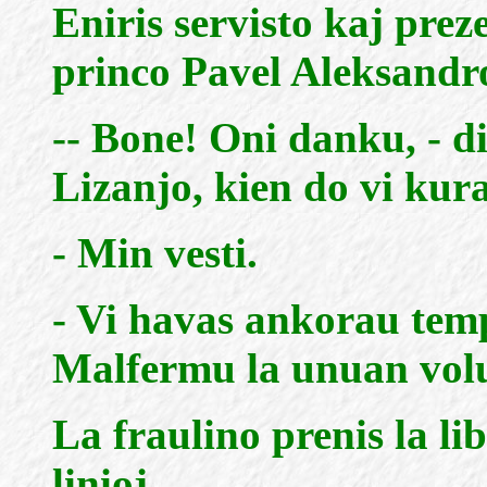
Eniris servisto kaj preze
princo Pavel Aleksandr
-- Bone! Oni danku, - dir
Lizanjo, kien do vi kura
- Min vesti.
- Vi havas ankorau temp
Malfermu la unuan volu
La fraulino prenis la li
linioj.