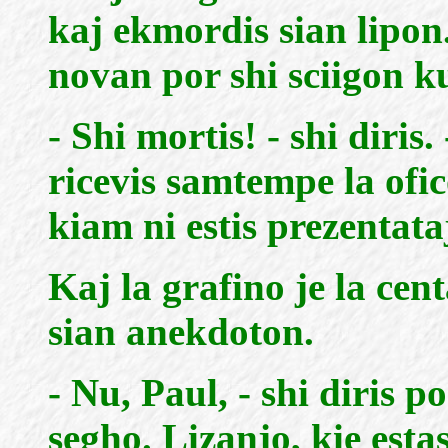
kaj ekmordis sian lipon.
novan por shi sciigon k
- Shi mortis! - shi diris.
ricevis samtempe la ofic
kiam ni estis prezentataj
Kaj la grafino je la cent
sian anekdoton.
- Nu, Paul, - shi diris po
segho. Lizanjo, kie est