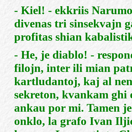
- Kiel! - ekkriis Narumo
divenas tri sinsekvajn g
profitas shian kabalisti
- He, je diablo! - respo
filojn, inter ili mian pa
kartludantoj, kaj al nen
sekreton, kvankam ghi es
ankau por mi. Tamen jen
onklo, la grafo Ivan Iljic