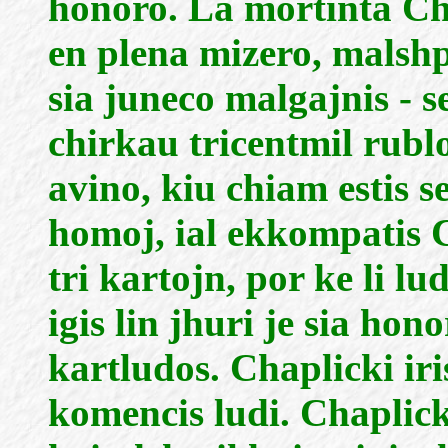
honoro. La mortinta Cha
en plena mizero, malshp
sia juneco malgajnis - s
chirkau tricentmil rublo
avino, kiu chiam estis s
homoj, ial ekkompatis Ch
tri kartojn, por ke li lu
igis lin jhuri je sia hon
kartludos. Chaplicki iri
komencis ludi. Chaplick