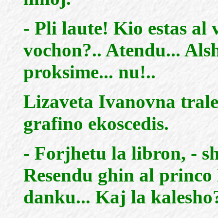
- Pli laute! Kio estas al
vochon?.. Atendu... Als
proksime... nu!..
Lizaveta Ivanovna tral
grafino ekoscedis.
- Forjhetu la libron, - s
Resendu ghin al princo 
danku... Kaj la kalesho