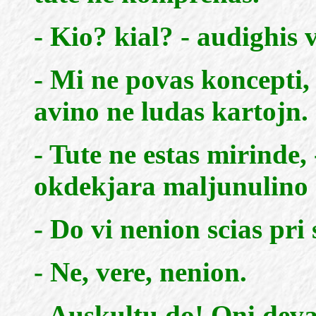
- Kio? kial? - audighis 
- Mi ne povas koncepti, 
avino ne ludas kartojn.
- Tute ne estas mirinde,
okdekjara maljunulino 
- Do vi nenion scias pri 
- Ne, vere, nenion.
- Auskultu do! Oni deva