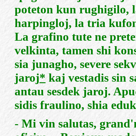
poteton kun rughigilo, 
harpingloj, la tria kuf
La grafino tute ne prete
velkinta, tamen shi kon
sia junagho, severe sek
jaroj
*
kaj vestadis sin 
antau sesdek jaroj. Apu
sidis fraulino, shia edu
- Mi vin salutas, grand