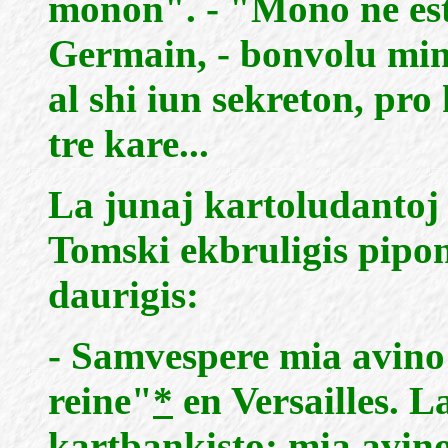
monon". - "Mono ne esta
Germain, - bonvolu min 
al shi iun sekreton, pro
tre kare...
La junaj kartoludantoj 
Tomski ekbruligis pipon
daurigis:
- Samvespere mia avino 
reine"
*
en Versailles. L
kartbankisto; mia avino 