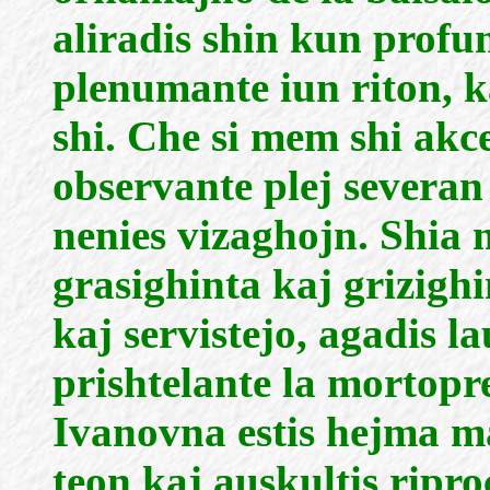
aliradis shin kun profu
plenumante iun riton, k
shi. Che si mem shi akc
observante plej severan
nenies vizaghojn. Shia 
grasighinta kaj grizigh
kaj servistejo, agadis l
prishtelante la mortopr
Ivanovna estis hejma ma
teon kaj auskultis ripro