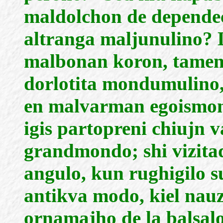
maldolchon de dependec
altranga maljunulino? L
malbonan koron, tamen s
dorlotita mondumulino,
en malvarman egoismon,
igis partopreni chiujn v
grandmondo; shi vizitadi
angulo, kun rughigilo su
antikva modo, kiel nauz
ornamajho de la balsal