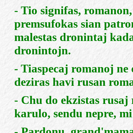
- Tio signifas, romanon,
premsufokas sian patron
malestas dronintaj kada
dronintojn.
- Tiaspecaj romanoj ne 
deziras havi rusan rom
- Chu do ekzistas rusaj
karulo, sendu nepre, mi 
- Pardonu, grand'maman,