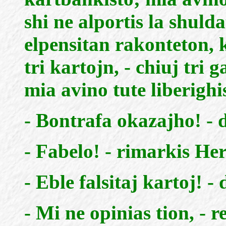
shi ne alportis la shuld
elpensitan rakonteton, k
tri kartojn, - chiuj tri g
mia avino tute liberighi
- Bontrafa okazajho! - di
- Fabelo! - rimarkis H
- Eble falsitaj kartoj! - d
- Mi ne opinias tion, - 