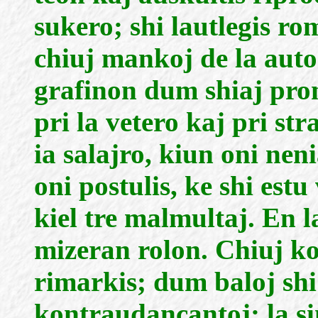
sukero; shi lautlegis ro
chiuj mankoj de la auto
grafinon dum shiaj pro
pri la vetero kaj pri str
ia salajro, kiun oni nen
oni postulis, ke shi estu 
kiel tre malmultaj. En 
mizeran rolon. Chiuj ko
rimarkis; dum baloj sh
kontraudancantoj; la sin