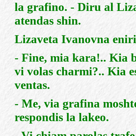
la grafino. - Diru al Li
atendas shin.
Lizaveta Ivanovna eniri
- Fine, mia kara!.. Kia 
vi volas charmi?.. Kia e
ventas.
- Me, via grafina moshto
respondis la lakeo.
- Vi chiam parolas traf