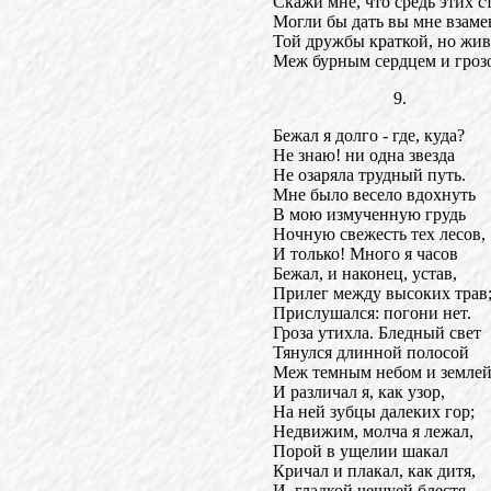
Скажи мне, что средь этих с
Могли бы дать вы мне взаме
Той дружбы краткой, но жив
Меж бурным сердцем и гроз
9.
Бежал я долго - где, куда?
Не знаю! ни одна звезда
Не озаряла трудный путь.
Мне было весело вдохнуть
В мою измученную грудь
Ночную свежесть тех лесов,
И только! Много я часов
Бежал, и наконец, устав,
Прилег между высоких трав
Прислушался: погони нет.
Гроза утихла. Бледный свет
Тянулся длинной полосой
Меж темным небом и землей
И различал я, как узор,
На ней зубцы далеких гор;
Недвижим, молча я лежал,
Порой в ущелии шакал
Кричал и плакал, как дитя,
И, гладкой чешуей блестя,