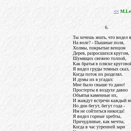
<<
M.Le
6.
Ты хочешь знать, что видел я
На воле? - Пышные поля,
Холмы, покрытые венцом
Дерев, разросшихся кругом,
Шумящих свежею толпой,
Как братья в пляске кругово
Я видел груды темных скал,
Когда поток их разделял.
И думы их я угадал:
Мне было свыше то дано!
Простерты в воздухе давно
Объятья каменные их,
И жаждут встречи каждый м
Но дни бегут, бегут года -
Им не сойтиться никогда!
Я видел горные хребты,
Причудливые, как мечты,
Когда в час утренней зари