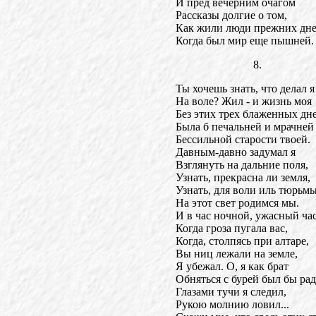
И пред вечерним очагом
Рассказы долгие о том,
Как жили люди прежних дне
Когда был мир еще пышней.
8.
Ты хочешь знать, что делал я
На воле? Жил - и жизнь моя
Без этих трех блаженных дн
Была б печальней и мрачней
Бессильной старости твоей.
Давным-давно задумал я
Взглянуть на дальние поля,
Узнать, прекрасна ли земля,
Узнать, для воли иль тюрьм
На этот свет родимся мы.
И в час ночной, ужасный час
Когда гроза пугала вас,
Когда, столпясь при алтаре,
Вы ниц лежали на земле,
Я убежал. О, я как брат
Обняться с бурей был бы рад
Глазами тучи я следил,
Рукою молнию ловил...