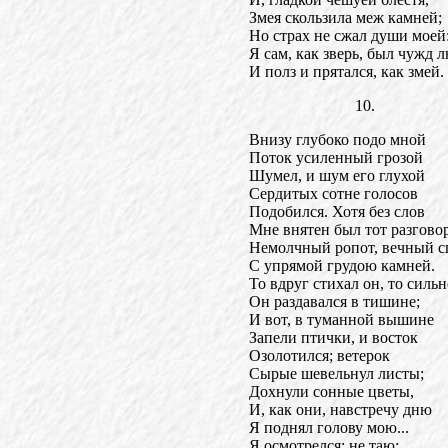
Змея скользила меж камней;
Но страх не сжал души моей
Я сам, как зверь, был чужд 
И полз и прятался, как змей.
10.
Внизу глубоко подо мной
Поток усиленный грозой
Шумел, и шум его глухой
Сердитых сотне голосов
Подобился. Хотя без слов
Мне внятен был тот разговор
Немолчный ропот, вечный с
С упрямой грудою камней.
То вдруг стихал он, то силь
Он раздавался в тишине;
И вот, в туманной вышине
Запели птички, и восток
Озолотился; ветерок
Сырые шевельнул листы;
Дохнули сонные цветы,
И, как они, навстречу дню
Я поднял голову мою...
Я осмотрелся; не таю: