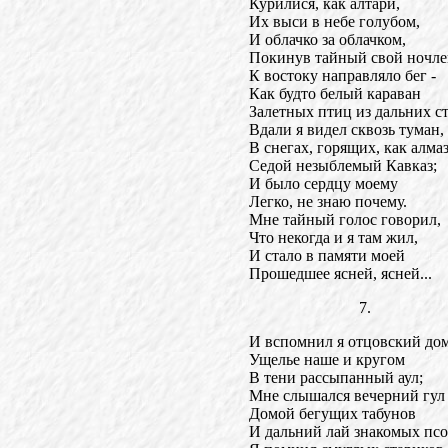
Курилися, как алтари,
Их выси в небе голубом,
И облачко за облачком,
Покинув тайный свой ночле
К востоку направляло бег -
Как будто белый караван
Залетных птиц из дальних с
Вдали я видел сквозь туман,
В снегах, горящих, как алмаз
Седой незыблемый Кавказ;
И было сердцу моему
Легко, не знаю почему.
Мне тайный голос говорил,
Что некогда и я там жил,
И стало в памяти моей
Прошедшее ясней, ясней...
7.
И вспомнил я отцовский дом
Ущелье наше и кругом
В тени рассыпанный аул;
Мне слышался вечерний гул
Домой бегущих табунов
И дальний лай знакомых псо