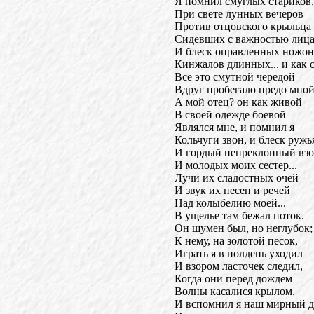
Я помнил смуглых стариков,
При свете лунных вечеров
Против отцовского крыльца
Сидевших с важностью лица
И блеск оправленных ножон
Кинжалов длинных... и как 
Все это смутной чередой
Вдруг пробегало предо мной
А мой отец? он как живой
В своей одежде боевой
Являлся мне, и помнил я
Кольчуги звон, и блеск ружь
И гордый непреклонный взо
И молодых моих сестер...
Лучи их сладостных очей
И звук их песен и речей
Над колыбелию моей...
В ущелье там бежал поток.
Он шумен был, но неглубок;
К нему, на золотой песок,
Играть я в полдень уходил
И взором ласточек следил,
Когда они перед дождем
Волны касалися крылом.
И вспомнил я наш мирный 