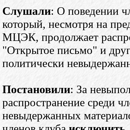
Слушали
: О поведении ч
который, несмотря на пр
МЦЭК, продолжает распро
"Открытое письмо" и дру
политически невыдержанн
Постановили
: За невыпо
распространение среди чл
невыдержанных материало
членов клуба
исключить.