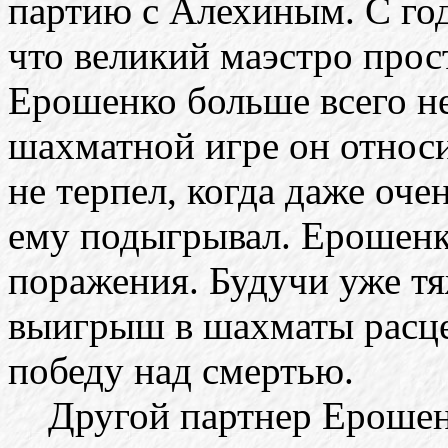
партию с Алехиным. С год
что великий маэстро прост
Ерошенко больше всего н
шахматной игре он относ
не терпел, когда даже оч
ему подыгрывал. Ерошенк
поражения. Будучи уже т
выигрыш в шахматы расце
победу над смертью.
Другой партнер Ерошенк