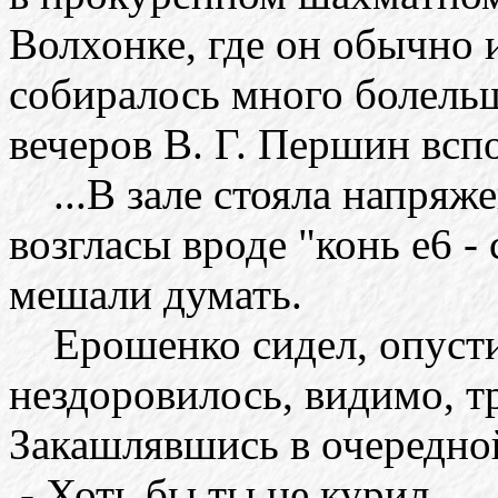
Волхонке, где он обычно 
собиралось много болельщ
вечеров В. Г. Першин всп
...В зале стояла напряже
возгласы вроде "конь е6 -
мешали думать.
Ерошенко сидел, опустив
нездоровилось, видимо, т
Закашлявшись в очередной
- Хоть бы ты не курил.