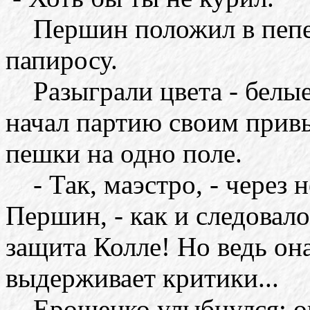
Першин положил в пепел
папиросу.
Разыграли цвета - белые
начал партию своим прив
пешки на одно поле.
- Так, маэстро, - через 
Першин, - как и следовал
защита Колле! Но ведь он
выдерживает критики...
Ерошенко улыбнулся: он 