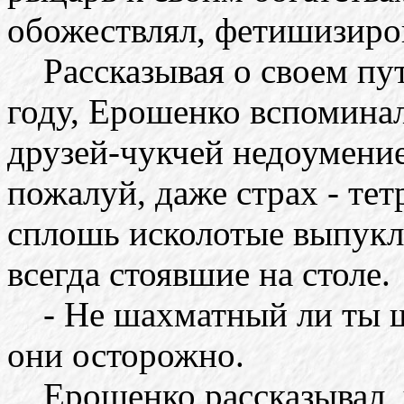
обожествлял, фетишизиров
Рассказывая о своем пут
году, Ерошенко вспоминал
друзей-чукчей недоумение
пожалуй, даже страх - тет
сплошь исколотые выпукл
всегда стоявшие на столе.
- Не шахматный ли ты ш
они осторожно.
Ерошенко рассказывал, ч