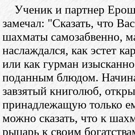
Ученик и партнер Ероше
замечал: "Сказать, что В
шахматы самозабвенно, м
наслаждался, как эстет к
или как гурман изысканн
поданным блюдом. Начина
завзятый книголюб, откр
принадлежащую только ем
можно сказать, что к шах
рыцарь к своим богатства