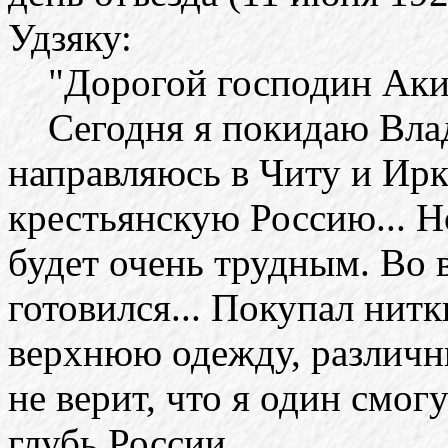
Удзяку:
"Дорогой господин Аки
Сегодня я покидаю Влад
направляюсь в Читу и Ирку
крестьянскую Россию... Н
будет очень трудным. Во в
готовился... Покупал нитки
верхнюю одежду, различн
не верит, что я один смог
глубь России.