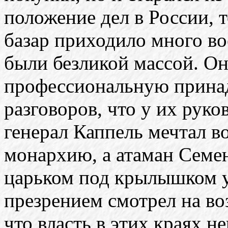
положение дел в России, т
базар приходило много во
были безликой массой. Он
профессиональную принад
разговоров, что у их рук
генерал Каппель мечтал в
монархию, а атаман Семен
царьком под крылышком у
презрением смотрел на во
что власть в этих краях н