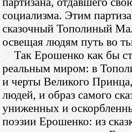
партизана, отдавшего свою
социализма. Этим партиз
сказочный Тополиный Мал
освещая людям путь во ть
Так Ерошенко как бы ст
реальным миром: в Топол
и черты Великого Принца,
людей, и образ самого ск
униженных и оскорбленны
поэзии Ерошенко: из сказк