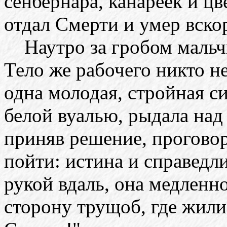
сенбернара, канареек и цв
отдал Смерти и умер вско
Наутро за гробом мальч
Тело же рабочего никто н
одна молодая, стройная с
белой вуалью, рыдала над
приняв решение, проговор
пойти: истина и справедли
рукой вдаль, она медленно
сторону трущоб, где жили 