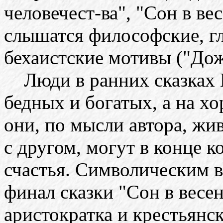
человечест-ва", "Сон в ве
слышатся философские, г
бехаистские мотивы ("Дож
Люди в ранних сказках Е
бедных и богатых, а на х
они, по мысли автора, жив
с другом, могут в конце 
счастья. Символическим в
финал сказки "Сон в весе
аристократка и крестьянс