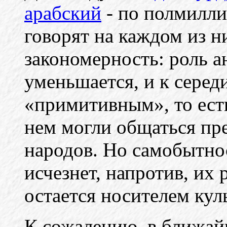
арабский
- по полмилли
говорят на каждом из 
закономерность: роль а
уменьшается, и к серед
«примитивным», то ест
нем могли общаться пре
народов. Но самобытно
исчезнет, напротив, их 
остается носителем кул
К сожалению, в ближайш