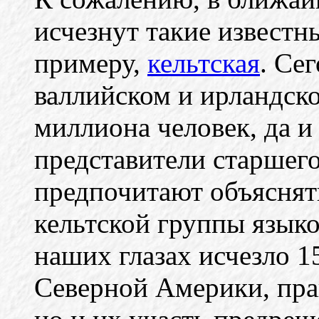
исчезнут такие известны
примеру,
кельтская
. Се
валлийском и ирландск
миллиона человек, да и
представители старшег
предпочитают объяснять
кельтской группы языко
наших глазах исчезло 1
Северной Америки, прав