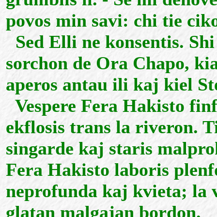
povos min savi: chi tie cik
Sed Elli ne konsentis. Shi
sorchon de Ora Chapo, kia
aperos antau ili kaj kiel St
Vespere Fera Hakisto finf
ekflosis trans la riveron. 
singarde kaj staris malpr
Fera Hakisto laboris plenf
neprofunda kaj kvieta; la 
glatan malgajan bordon.