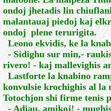
ondoj jhetadis lin chiuflan
malantauaj piedoj kaj elkr
ondoj plene terurigita.
Leono ekvidis, ke la knab
- Sidighu sur min,- raukis 
rivero! - kaj mallevighis a
Lastforte la knabino ramp
konvulsie krochighis al la
Totochjon shi firme tenis 
- Adiau, amikoj! - mughis