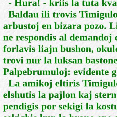
- Hura! - kriis la tuta kv
Baldau ili trovis Timigul
arbustoj en bizara pozo. Li
ne respondis al demandoj 
forlavis liajn bushon, okulo
trovi nur la luksan baston
Palpebrumuloj: evidente gh
La amikoj eltiris Timigul
elshutis la pajlon kaj ster
pendigis por sekigi la ko