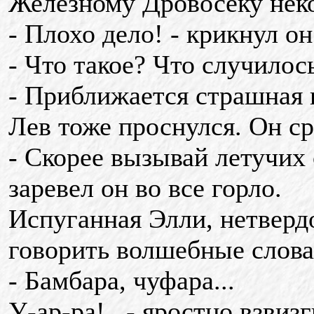
Железному Дровосеку неко
- Плохо дело! - крикнул он
- Что такое? Что случилось
- Приближается страшная г
Лев тоже проснулся. Он ср
- Скорее вызывай летучих 
заревел он во все горло.
Испуганная Элли, нетвердо
говорить волшебные слова
- Бамбара, чуфара...
У-ар-ра!.. - яростно взви