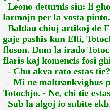
Leono deturnis sin: li ghoj
larmojn per la vosta pinto.
Baldau chiuj artikoj de Fe
gaje pashis kun Elli, Totoc
floson. Dum la irado Totoch
flaris kaj komencis fosi gh
- Chu akva rato estas tie?
- Mi ne maltrankvighus pr
Totochjo. - Ne, chi tie estas
Sub la algoj io subite ekbr