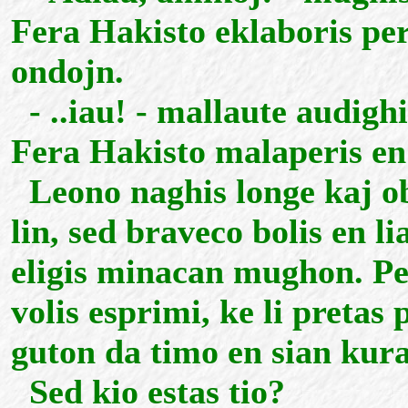
Fera Hakisto eklaboris per
ondojn.
- ..iau! - mallaute audigh
Fera Hakisto malaperis e
Leono naghis longe kaj obs
lin, sed braveco bolis en li
eligis minacan mughon. P
volis esprimi, ke li pretas 
guton da timo en sian kur
Sed kio estas tio?