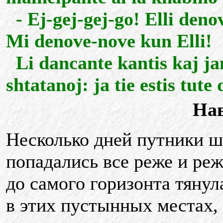
- Ej-gej-gej-go! Elli deno
Mi denove-nove kun Elli!
Li dancante kantis kaj jam 
shtatanoj: ja tie estis tute
На
Несколько дней путники ш
попадались все реже и реж
до самого горизонта тянул
в этих пустынных местах,