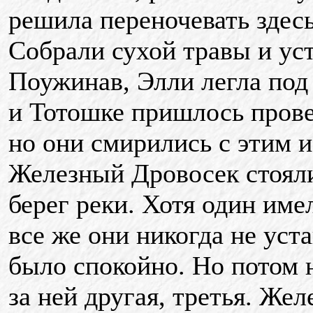
решила переночевать здесь
Собрали сухой травы и ус
Поужинав, Элли легла под
и Тотошке пришлось прове
но они смирились с этим и
Железный Дровосек стояли
берег реки. Хотя один имел
все же они никогда не уста
было спокойно. Но потом н
за ней другая, третья. Же