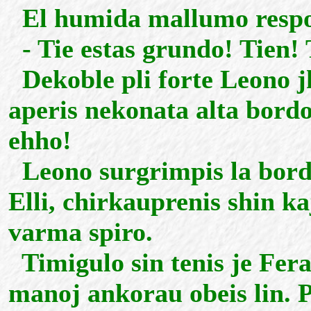
El humida mallumo respo
- Tie estas grundo! Tien! 
Dekoble pli forte Leono jh
aperis nekonata alta bordo.
ehho!
Leono surgrimpis la bordo
Elli, chirkauprenis shin k
varma spiro.
Timigulo sin tenis je Fera
manoj ankorau obeis lin. Po