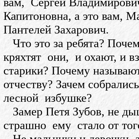
вам, Сергей Владимирович
Капитоновна, а это вам, М
Пантелей Захарович.
Что это за ребята? Поче
кряхтят они, и охают, и в
старики? Почему называют
отчеству? Зачем собрались
лесной избушке?
Замер Петя Зубов, не дыш
страшно ему стало от тог
Не мальчики и девочки, а