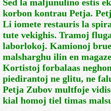
Sed la maljunulino estis e
korbon kontrau Petja. Petj
Li iomete restauris la spir
tute vekighis. Tramoj fluga
laborlokoj. Kamionoj brueg
malsharghu ilin en magazen
Kortistoj forbalaas neghon
piedirantoj ne glitu, ne fa
Petja Zubov multfoje vidis
kial homoj tiel timas malsu