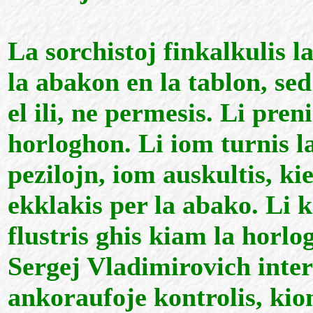
La sorchistoj finkalkulis 
la abakon en la tablon, se
el ili, ne permesis. Li pren
horloghon. Li iom turnis la
pezilojn, iom auskultis, kie
ekklakis per la abako. Li ka
flustris ghis kiam la horl
Sergej Vladimirovich inter
ankoraufoje kontrolis, kiom