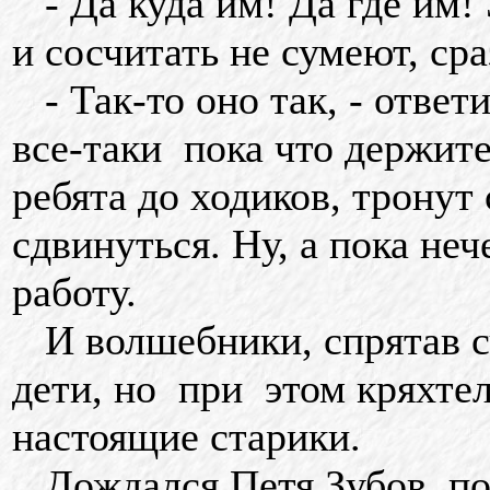
- Да куда им! Да где им!
и сосчитать не сумеют, сра
- Так-то оно так, - отве
все-таки пока что держите
ребята до ходиков, тронут 
сдвинуться. Ну, а пока не
работу.
И волшебники, спрятав сч
дети, но при этом кряхтел
настоящие старики.
Дождался Петя Зубов, пок