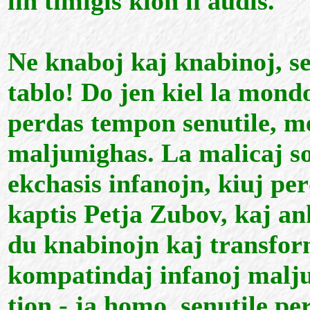
lin timigis kion li audis.
Ne knaboj kaj knabinoj, sed
tablo! Do jen kiel la mond
perdas tempon senutile, me
maljunighas. La malicaj sor
ekchasis infanojn, kiuj per
kaptis Petja Zubov, kaj a
du knabinojn kaj transform
kompatindaj infanoj malju
tion - ja homo, senutile p