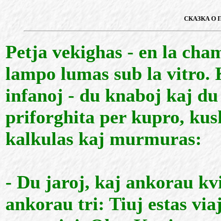
СКАЗКА О
Petja vekighas - en la cham
lampo lumas sub la vitro. 
infanoj - du knaboj kaj d
priforghita per kupro, kush
kalkulas kaj murmuras:
- Du jaroj, kaj ankorau kv
ankorau tri: Tiuj estas via