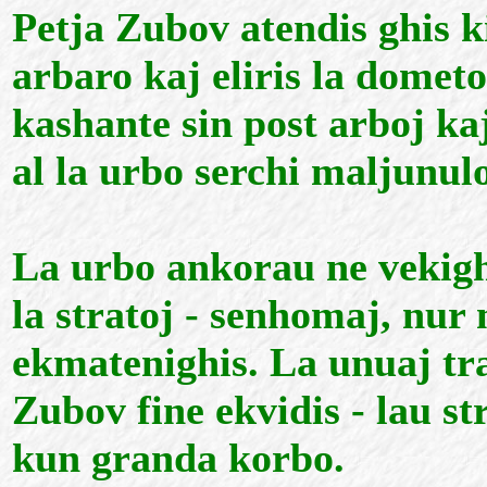
Petja Zubov atendis ghis k
arbaro kaj eliris la domet
kashante sin post arboj kaj
al la urbo serchi maljunul
La urbo ankorau ne vekighi
la stratoj - senhomaj, nur 
ekmatenighis. La unuaj tr
Zubov fine ekvidis - lau st
kun granda korbo.