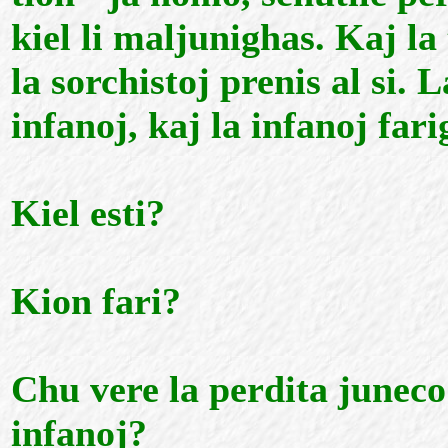
kiel li maljunighas. Kaj la
la sorchistoj prenis al si.
infanoj, kaj la infanoj far
Kiel esti?
Kion fari?
Chu vere la perdita juneco
infanoj?