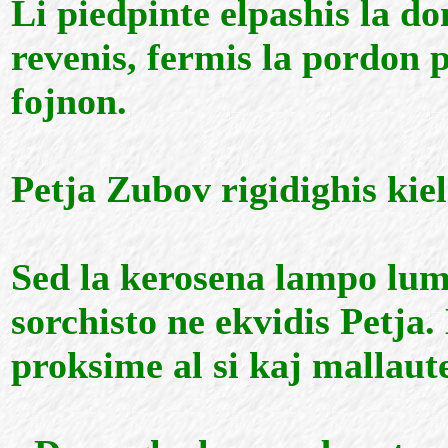
Li piedpinte elpashis la d
revenis, fermis la pordon pe
fojnon.
Petja Zubov rigidighis kie
Sed la kerosena lampo lumi
sorchisto ne ekvidis Petja. 
proksime al si kaj mallaut