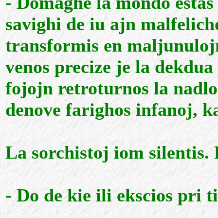
- Domaghe la mondo estas 
savighi de iu ajn malfelicho
transformis en maljunulojn
venos precize je la dekdua 
fojojn retroturnos la nadlo
denove farighos infanoj, ka
La sorchistoj iom silentis
- Do de kie ili ekscios pri t