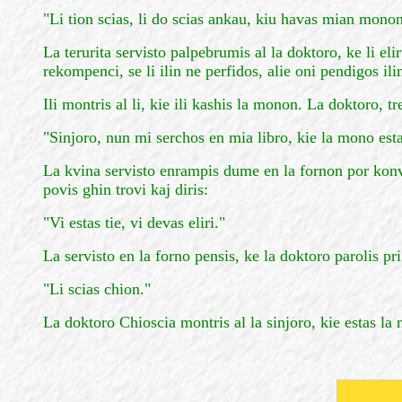
"Li tion scias, li do scias ankau, kiu havas mian monon
La terurita servisto palpebrumis al la doktoro, ke li eli
rekompenci, se li ilin ne perfidos, alie oni pendigos ili
Ili montris al li, kie ili kashis la monon. La doktoro, tr
"Sinjoro, nun mi serchos en mia libro, kie la mono esta
La kvina servisto enrampis dume en la fornon por konvi
povis ghin trovi kaj diris:
"Vi estas tie, vi devas eliri."
La servisto en la forno pensis, ke la doktoro parolis pri l
"Li scias chion."
La doktoro Chioscia montris al la sinjoro, kie estas la