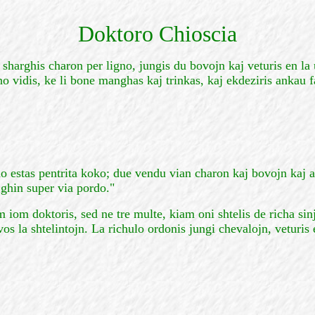
Doktoro Chioscia
harghis charon per ligno, jungis du bovojn kaj veturis en la 
no vidis, ke li bone manghas kaj trinkas, kaj ekdeziris ankau 
o estas pentrita koko; due vendu vian charon kaj bovojn kaj ac
 ghin super via pordo."
m iom doktoris, sed ne tre multe, kiam oni shtelis de richa si
vos la shtelintojn. La richulo ordonis jungi chevalojn, veturis 