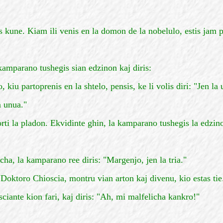
is kune. Kiam ili venis en la domon de la nobelulo, estis jam p
kamparano tushegis sian edzinon kaj diris:
 kiu partoprenis en la shtelo, pensis, ke li volis diri: "Jen la 
a unua."
orti la pladon. Ekvidinte ghin, la kamparano tushegis la edzino
elicha, la kamparano ree diris: "Margenjo, jen la tria."
 "Doktoro Chioscia, montru vian arton kaj divenu, kio estas tie
sciante kion fari, kaj diris: "Ah, mi malfelicha kankro!"