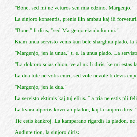
"Bone, sed mi ne veturos sen mia edzino, Margenjo."
La sinjoro konsentis, prenis ilin ambau kaj ili forvetur
"Bone," li diris, "sed Margenjo eksidu kun ni."
Kiam unua servisto venis kun bele sharghita plado, la 
"Margenjo, jen la unua," t. e. la unua plado. La servisto,
"La doktoro scias chion, ve al ni: li diris, ke mi estas l
La dua tute ne volis eniri, sed vole nevole li devis enp
"Margenjo, jen la dua."
La servisto ektimis kaj tuj eliris. La tria ne estis pli f
La kvara alportis kovritan pladon, kaj la sinjoro diris:
Tie estis kankroj. La kamparano rigardis la pladon, ne 
Audinte tion, la sinjoro diris: