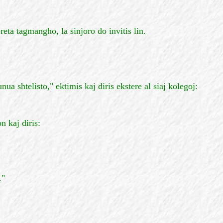
reta tagmangho, la sinjoro do invitis lin.
unua shtelisto," ektimis kaj diris ekstere al siaj kolegoj:
n kaj diris:
."