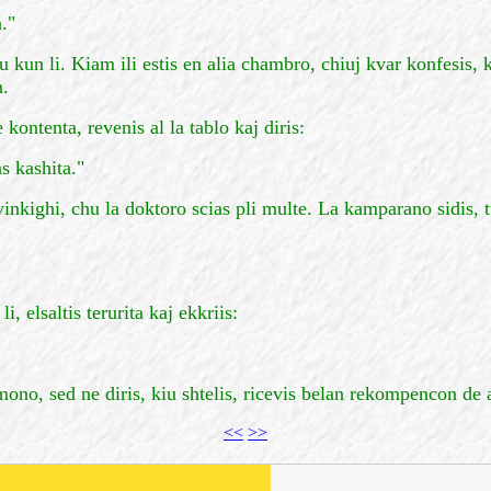
."
ru kun li. Kiam ili estis en alia chambro, chiuj kvar konfesis, k
n.
e kontenta, revenis al la tablo kaj diris:
s kashita."
nkighi, chu la doktoro scias pli multe. La kamparano sidis, tu
i, elsaltis terurita kaj ekkriis:
 mono, sed ne diris, kiu shtelis, ricevis belan rekompencon d
<<
>>