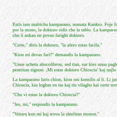
Estis iam malricha kamparano, nomata Kankro. Foje li s
por la mono, la doktoro sidis che la tablo. La kampara
chu li ankau ne povus farighi doktoro.
"Certe," diris la doktoro, "la afero estas facila."
"Kion mi devas fari?" demandis la kamparano.
"Unue achetu abocolibron, sed tian, sur kies unua pagh
pentritan signon: ‚Mi estas doktoro Chioscia’ kaj najlu
La kamparano faris chion, kion oni konsilis al li. Li ja
Chioscia, kiu loghas en tiu kaj tiu vilagho kai certe tro
"Chu vi estas la doktoro Chioscia?"
"Jes, mi," respondis la kamparano.
"Veturu kun mi kaj trovu la shtelitan monon."