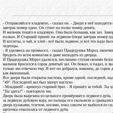
- Отправляйся в кладовую, - сказал он. - Двери в неё находятся
завтрак номер один. Он стоит на полке номер девять.
И мальчик пошёл в кладовую. Она была большая, как зал. Замо
полках. И Старший принёс на ледяном блюде завтрак номер од
И котлеты, и чай, и хлеб - всё было ледяное, и всё это надо был
леденцы.
- Я удаляюсь на промысел, - сказал Прадедушка Мороз, окончи
бродить по всем комнатам и даже выходить из дворца.
И Прадедушка Мороз удалился, неслышно ступая своими бело
мальчик бросился в сорок девятый зал. Он бежал, и падал, и зва
только эхо отвечало ему. И вот он добрался, наконец, до сорок 
как вкопанный.
Все двери были открыты настежь, кроме одной, последней, на
"49". Последний зал был заперт наглухо.
- Младший! - крикнул старший брат. - Я пришёл за тобой. Ты з
"Ты здесь?" - повторило эхо.
Дверь была вырезана из цельного промёрзшего ледяного дуба.
за ледяную дубовую кору, но пальцы его скользили и срывались
дверь кулаками, плечом, ногами, пока совсем не выбился из си
щепочка откололась от ледяного дуба.