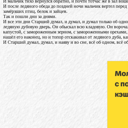
И мальчик тихо вернулся обратно, и почти тотчас же в зал во
И после ледяного обеда до поздней ночи мальчик вертел пере
замёрзших птиц, белок и зайцев.
Так и пошли дни за днями.
И все эти дни Старший думал, и думал, и думал только об одно
ледяную дубовую дверь. Он обыскал всю кладовую. Он вороч
капустой, с замороженным зерном, с замороженными орехами, 
нашёл его наконец, но и топор отскакивал от ледяного дуба, ка
И Старший думал, думал, и наяву и во сне, всё об одном, всё о