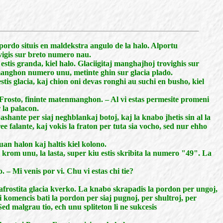
a pordo situis en maldekstra angulo de la halo. Alportu
gis sur breto numero nau.
 estis granda, kiel halo. Glaciigitaj manghajhoj trovighis sur
manghon numero unu, metinte ghin sur glacia plado.
estis glacia, kaj chion oni devas ronghi au suchi en busho, kiel
o Frosto, fininte matenmanghon. – Al vi estas permesite promeni
 la palacon.
shante per siaj neghblankaj botoj, kaj la knabo jhetis sin al la
ee falante, kaj vokis la fraton per tuta sia vocho, sed nur ehho
nauan halon kaj haltis kiel kolono.
 krom unu, la lasta, super kiu estis skribita la numero "49". La
o. – Mi venis por vi. Chu vi estas chi tie?
trafrostita glacia kverko. La knabo skrapadis la pordon per ungoj,
 li komencis bati la pordon per siaj pugnoj, per shultroj, per
 Sed malgrau tio, ech unu spliteton li ne sukcesis