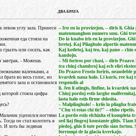
ДВА БРАТА
 в левом углу зала. Принеси
– Iru en la provizejon, – diris li. Ghi
matenmanghon numero unu. Ghi trovi
роженная еда стояла на
Do la knabo iris en la provizejon. Ghi
ин.
bretoj. Kaj Pliaghulo alportis maten
о грызть или сосать, как
Kaj kotletoj, kaj teo, kaj pano – chio 
kandojn.
в завтрак. - Можешь
– Mi foriros por chasi, – diris Praav
tra chiuj chambroj kaj ech eliri ekster
снежными валенками, а
Do Praavo Frosto foriris, neaudeble pa
л брата во весь голос, но
kvardek naua halo. Li kuris, ree kaj r
девятого зала и остановился
respondis al
li. Jen li atingis, finfine, la kvardek 
д которой стояла цифра
Chiuj pordoj estis larghe malfermitaj,
lasta halo estis firme shlosita.
десь?
– Malpliaghulo! – kriis la pliagha frat
"Chu vi estas chi tie?" – ehho ripetis.
 Мальчик уцепился ногтями
La pordo estis elchizita el kompleta 
. Тогда он стал колотить в
sed liaj fingroj konstante glitis. Tiam
л. И хоть бы ледяная
piedoj, ghis li tute perdis sian forton.
forrompi de la glacia kverkajo.