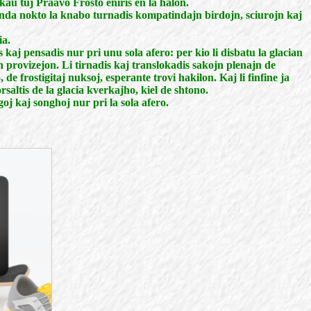
au tuj Praavo Frosto eniris en la halon.
nda nokto la knabo turnadis kompatindajn birdojn, sciurojn kaj
ia.
 kaj pensadis nur pri unu sola afero: per kio li disbatu la glacian
n provizejon. Li tirnadis kaj translokadis sakojn plenajn de
o, de frostigitaj nuksoj, esperante trovi hakilon. Kaj li finfine ja
rsaltis de la glacia kverkajho, kiel de shtono.
oj kaj songhoj nur pri la sola afero.