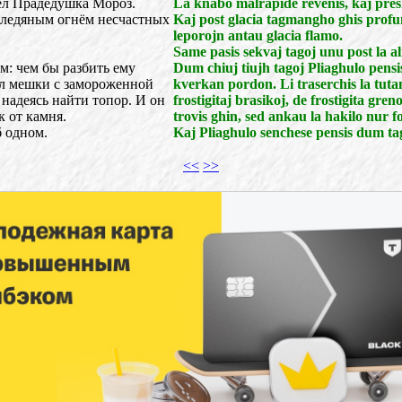
шёл Прадедушка Мороз.
La knabo malrapide revenis, kaj presk
д ледяным огнём несчастных
Kaj post glacia tagmangho ghis profu
leporojn antau glacia flamo.
Same pasis sekvaj tagoj unu post la al
м: чем бы разбить ему
Dum chiuj tiujh tagoj Pliaghulo pensis
ал мешки с замороженной
kverkan pordon. Li traserchis la tuta
надеясь найти топор. И он
frostigitaj brasikoj, de frostigita gren
к от камня.
trovis ghin, sed ankau la hakilo nur fo
б одном.
Kaj Pliaghulo senchese pensis dum tag
<<
>>