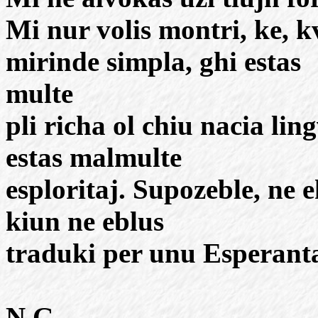
Mi nur volis montri, ke, 
mirinde simpla, ghi estas
multe
pli richa ol chiu nacia li
estas malmulte
esploritaj. Supozeble, ne 
kiun ne eblus
traduki per unu Esperanta
N.G.