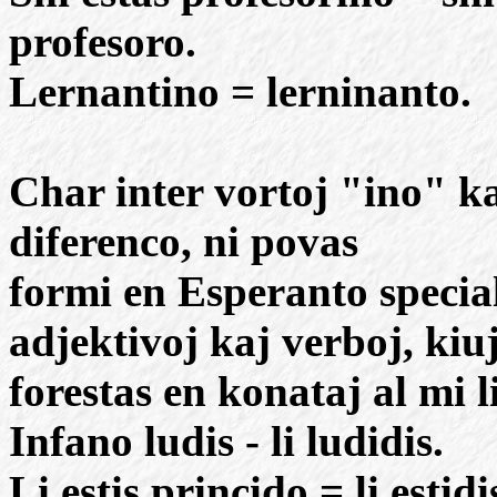
profesoro.
Lernantino = lerninanto.
Char inter vortoj "ino" ka
diferenco, ni povas
formi en Esperanto specia
adjektivoj kaj verboj, kiu
forestas en konataj al mi l
Infano ludis - li ludidis.
Li estis princido = li estid