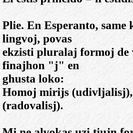
Plie. En Esperanto, same ki
lingvoj, povas
ekzisti pluralaj formoj de 
finajhon "j" en
ghusta loko:
Homoj mirijs (udivljalisj), 
(radovalisj).
Mi ne alvokas uzi tiujn f