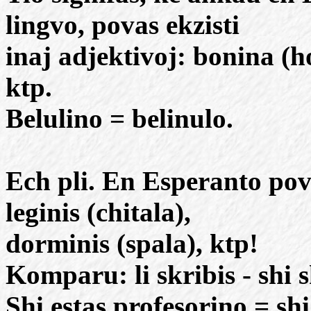
lingvo, povas ekzisti
inaj adjektivoj: bonina (h
ktp.
Belulino = belinulo.
Ech pli. En Esperanto pova
leginis (chitala),
dorminis (spala), ktp!
Komparu: li skribis - shi s
Shi estas profesorino = shi