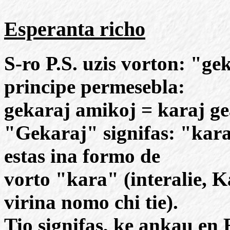
Esperanta richo
S-ro P.S. uzis vorton: "ge
principe permesebla:
gekaraj amikoj = karaj g
"Gekaraj" signifas: "kara
estas ina formo de
vorto "kara" (interalie, K
virina nomo chi tie).
Tio signifas, ke ankau en 