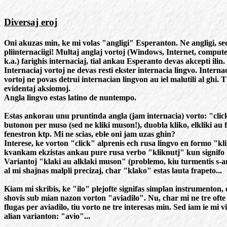
Diversaj eroj
Oni akuzas min, ke mi volas "angligi" Esperanton. Ne angligi, se
pliinternaciigi! Multaj anglaj vortoj (Windows, Internet, computer
k.a.) farighis internaciaj, tial ankau Esperanto devas akcepti ilin.
Internaciaj vortoj ne devas resti ekster internacia lingvo. Interna
vortoj ne povas detrui internacian lingvon au iel malutili al ghi. T
evidentaj aksiomoj.
Angla lingvo estas latino de nuntempo.
Estas ankorau unu pruntinda angla (jam internacia) vorto: "click
butonon per muso (sed ne kliki muson!), duobla kliko, elkliki au f
fenestron ktp. Mi ne scias, eble oni jam uzas ghin?
Interese, ke vorton "click" alprenis ech rusa lingvo en formo "kl
kvankam ekzistas ankau pure rusa verbo "kliknutj" kun signifo 
Variantoj "klaki au alklaki muson" (problemo, kiu turmentis s-
al mi shajnas malpli precizaj, char "klako" estas lauta frapeto...
Kiam mi skribis, ke "ilo" plejofte signifas simplan instrumenton, 
shovis sub mian nazon vorton "aviadilo". Nu, char mi ne tre ofte
flugas per aviadilo, tiu vorto ne tre interesas min. Sed iam ie mi vi
alian varianton: "avio"...