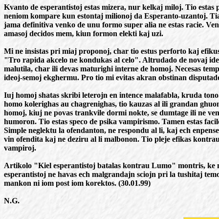
Kvanto de esperantistoj estas mizera, nur kelkaj miloj. Tio estas
neniom kompare kun estontaj milionoj da Esperanto-uzantoj. Tial
jama definitiva venko de unu formo super alia ne estas racie. Ve
amasoj decidos mem, kiun formon elekti kaj uzi.
Mi ne insistas pri miaj proponoj, char tio estus perforto kaj efiku
"Tro rapida akcelo ne kondukas al celo". Altrudado de novaj ide
malutila, char ili devas maturighi interne de homoj. Necesas tem
ideoj-semoj ekghermu. Pro tio mi evitas akran obstinan disputad
Iuj homoj shatas skribi leterojn en intence malafabla, kruda tono
homo kolerighas au chagrenighas, tio kauzas al ili grandan ghuon
homoj, kiuj ne povas trankvile dormi nokte, se dumtage ili ne vene
humoron. Tio estas speco de psika vampirismo. Tamen estas facil
Simple neglektu la ofendanton, ne respondu al li, kaj ech enpense
vin ofendita kaj ne deziru al li malbonon. Tio pleje efikas kontrau
vampiroj.
Artikolo "Kiel esperantistoj batalas kontrau Lumo" montris, ke 
esperantistoj ne havas ech malgrandajn sciojn pri la tushitaj tem
mankon ni iom post iom korektos. (30.01.99)
N.G.