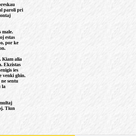
 preskau
 paroli pri
nontaj
s male.
oj estas
po, por ke
on.
. Kiam alia
. Ekzistas
nigis ies
e venki ghin.
 ne sentu
 la
multaj
oj. Tiun