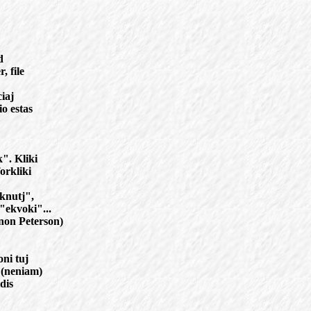
d
, file
ciaj
io estas
". Kliki
orkliki
iknutj",
"ekvoki"...
anon Peterson)
oni tuj
 (neniam)
dis