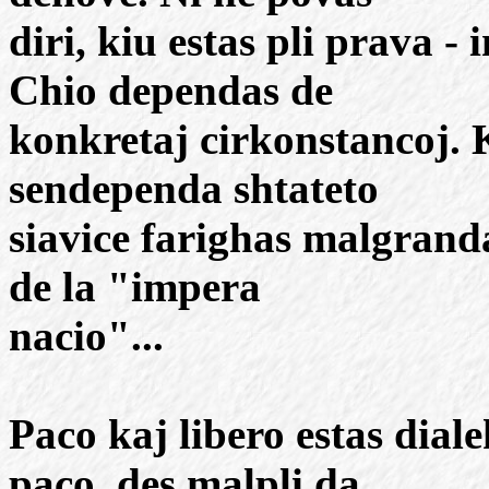
diri, kiu estas pli prava -
Chio dependas de
konkretaj cirkonstancoj. 
sendependa shtateto
siavice farighas malgran
de la "impera
nacio"...
Paco kaj libero estas dialek
paco, des malpli da