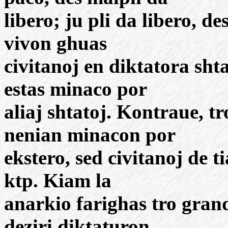
libero; ju pli da libero, d
vivon ghuas
civitanoj en diktatora sht
estas minaco por
aliaj shtatoj. Kontraue, t
nenian minacon por
ekstero, sed civitanoj de t
ktp. Kiam la
anarkio farighas tro gra
deziri diktaturon,