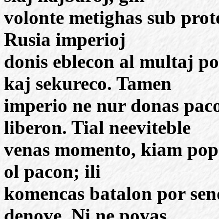
volonte metighas sub prot
Rusia imperioj
donis eblecon al multaj po
kaj sekureco. Tamen
imperio ne nur donas pac
liberon. Tial neeviteble
venas momento, kiam popol
ol pacon; ili
komencas batalon por send
denove. Ni ne povas