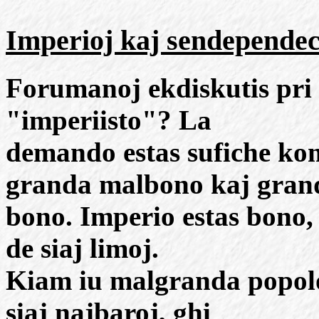
Imperioj kaj sendepende
Forumanoj ekdiskutis pri i
"imperiisto"? La
demando estas sufiche kom
granda malbono kaj gran
bono. Imperio estas bono, 
de siaj limoj.
Kiam iu malgranda popolo
siaj najbaroj, ghi