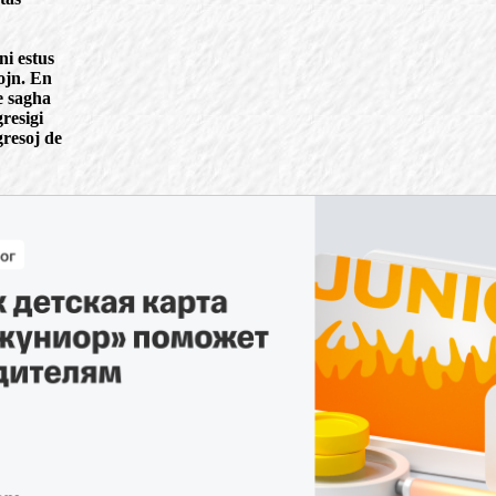
ni estus
lojn. En
te sagha
resigi
gresoj de