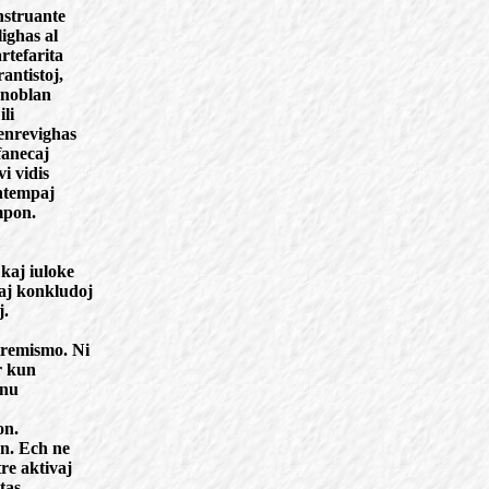
nstruante
lighas al
rtefarita
antistoj,
n noblan
ili
senrevighas
fanecaj
i vidis
untempaj
empon.
kaj iuloke
iaj konkludoj
j.
tremismo. Ni
r kun
rnu
on.
on. Ech ne
re aktivaj
tas