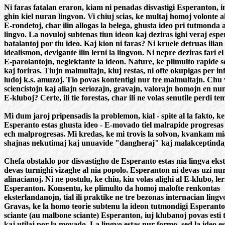
Ni faras fatalan eraron, kiam ni penadas disvastigi Esperanton, i
ghin kiel nuran lingvon. Vi chiuj scias, ke multaj homoj volonte a
E-rondetoj, char ilin allogas la belega, ghusta ideo pri tutmonda a
lingvo. La novuloj subtenas tiun ideon kaj deziras ighi veraj esper
batalantoj por tiu ideo. Kaj kion ni faras? Ni kruele detruas ilia
idealismon, devigante ilin lerni la lingvon. Ni nepre deziras fari el 
E-parolantojn, neglektante la ideon. Nature, ke plimulto rapide 
kaj foriras. Tiujn malmultajn, kiuj restas, ni ofte okupigas per in
ludoj k.s. amuzoj. Tio povas kontentigi nur tre malmultajn. Chu v
sciencistojn kaj aliajn seriozajn, gravajn, valorajn homojn en n
E-kluboj? Certe, ili tie forestas, char ili ne volas senutile perdi t
Mi dum jaroj pripensadis la problemon, kial - spite al la fakto, ke
Esperanto estas ghusta ideo - E-movado tiel malrapide progresas 
ech malprogresas. Mi kredas, ke mi trovis la solvon, kvankam m
shajnas nekutimaj kaj unuavide "dangheraj" kaj malakceptinda
Chefa obstaklo por disvastigho de Esperanto estas nia lingva eks
devas turnighi vizaghe al nia popolo. Esperanton ni devas uzi nu
alinacianoj. Ni ne postulu, ke chiu, kiu volas alighi al E-klubo, le
Esperanton. Konsentu, ke plimulto da homoj malofte renkontas
eksterlandanojn, tial ili praktike ne tre bezonas internacian lingv
Gravas, ke la homo teorie subtenu la ideon tutmondigi Esperant
sciante (au malbone sciante) Esperanton, iuj klubanoj povas esti t
kaj utilaj por la movado. La lingvo estas nur formo, sed la ideo es