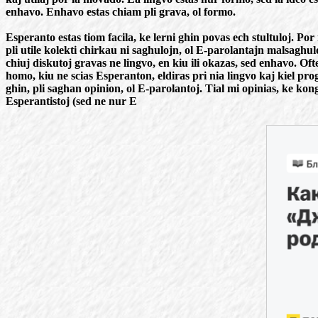
enhavo. Enhavo estas chiam pli grava, ol formo.
Esperanto estas tiom facila, ke lerni ghin povas ech stultuloj. Por 
pli utile kolekti chirkau ni saghulojn, ol E-parolantajn malsaghu
chiuj diskutoj gravas ne lingvo, en kiu ili okazas, sed enhavo. Of
homo, kiu ne scias Esperanton, eldiras pri nia lingvo kaj kiel prog
ghin, pli saghan opinion, ol E-parolantoj. Tial mi opinias, ke kon
Esperantistoj (sed ne nur E