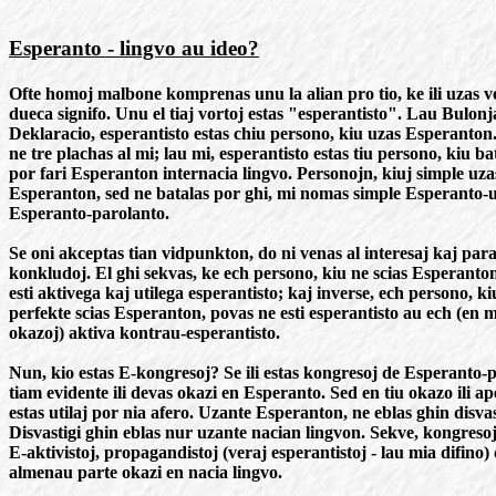
Esperanto - lingvo au ideo?
Ofte homoj malbone komprenas unu la alian pro tio, ke ili uzas 
dueca signifo. Unu el tiaj vortoj estas "esperantisto". Lau Bulonj
Deklaracio, esperantisto estas chiu persono, kiu uzas Esperanton.
ne tre plachas al mi; lau mi, esperantisto estas tiu persono, kiu ba
por fari Esperanton internacia lingvo. Personojn, kiuj simple uza
Esperanton, sed ne batalas por ghi, mi nomas simple Esperanto-
Esperanto-parolanto.
Se oni akceptas tian vidpunkton, do ni venas al interesaj kaj par
konkludoj. El ghi sekvas, ke ech persono, kiu ne scias Esperanto
esti aktivega kaj utilega esperantisto; kaj inverse, ech persono, ki
perfekte scias Esperanton, povas ne esti esperantisto au ech (en m
okazoj) aktiva kontrau-esperantisto.
Nun, kio estas E-kongresoj? Se ili estas kongresoj de Esperanto-p
tiam evidente ili devas okazi en Esperanto. Sed en tiu okazo ili a
estas utilaj por nia afero. Uzante Esperanton, ne eblas ghin disvas
Disvastigi ghin eblas nur uzante nacian lingvon. Sekve, kongreso
E-aktivistoj, propagandistoj (veraj esperantistoj - lau mia difino)
almenau parte okazi en nacia lingvo.