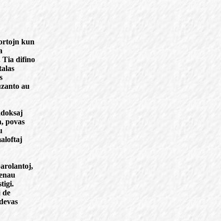
vortojn kun
a
 Tia difino
talas
s
uzanto au
adoksaj
n, povas
u
aloftaj
arolantoj,
penau
tigi.
j de
 devas