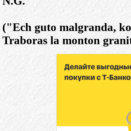
N.G.
("Ech guto malgranda, ko
Traboras la monton granit