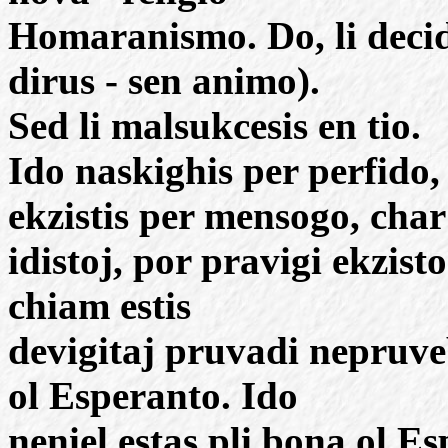
Homaranismo. Do, li decid
dirus - sen animo).
Sed li malsukcesis en tio.
Ido naskighis per perfido
ekzistis per mensogo, char
idistoj, por pravigi ekzist
chiam estis
devigitaj pruvadi nepruveb
ol Esperanto. Ido
neniel estas pli bona ol E