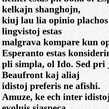
kelkajn shanghojn,
kiuj lau lia opinio plachos
lingvistoj estas
malgrava kompare kun opi
Esperanto estas konsideri
pli simpla, ol Ido. Sed pr
Beaufront kaj aliaj
idistoj preferis ne afishi.
Amuze, ke ech inter idisto
evoluis siaspeca