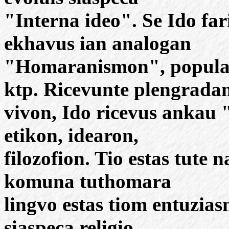
"Interna ideo". Se Ido fa
ekhavus ian analogan
"Homaranismon", popular
ktp. Ricevunte plengrada
vivon, Ido ricevus ankau
etikon, idearon,
filozofion. Tio estas tute 
komuna tuthomara
lingvo estas tiom entuzias
siaspeca religio,