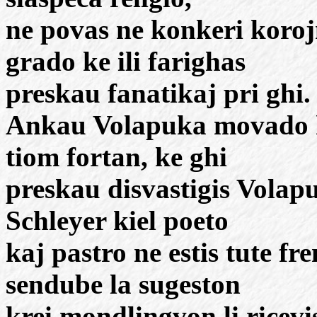
ne povas ne konkeri koroj
grado ke ili farighas
preskau fanatikaj pri ghi.
Ankau Volapuka movado ha
tiom fortan, ke ghi
preskau disvastigis Volap
Schleyer kiel poeto
kaj pastro ne estis tute f
sendube la sugeston
krei mondlingvon li ricevi