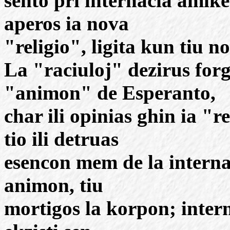
sento pri internacia amike
aperos ia nova
"religio", ligita kun tiu n
La "raciuloj" dezirus forg
"animon" de Esperanto,
char ili opinias ghin ia "re
tio ili detruas
esencon mem de la internac
animon, tiu
mortigos la korpon; inter