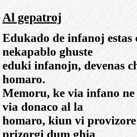
Al gepatroj
Edukado de infanoj estas c
nekapablo ghuste
eduki infanojn, devenas ch
homaro.
Memoru, ke via infano ne 
via donaco al la
homaro, kiun vi provizore
prizorgi dum ghia