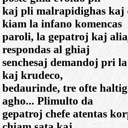
kaj pli malrapidighas kaj 
kiam la infano komencas
paroli, la gepatroj kaj al
respondas al ghiaj
senchesaj demandoj pri l
kaj krudeco,
bedaurinde, tre ofte halti
agho... Plimulto da
gepatroj chefe atentas kor
chiam sata kaj