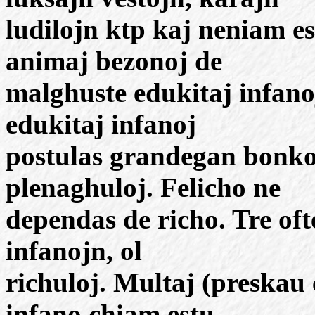
ludilojn ktp kaj neniam es
animaj bezonoj de
malghuste edukitaj infano
edukitaj infanoj
postulas grandegan bonko
plenaghuloj. Felicho ne
dependas de richo. Tre oft
infanojn, ol
richuloj. Multaj (preskau c
infano chiam estu