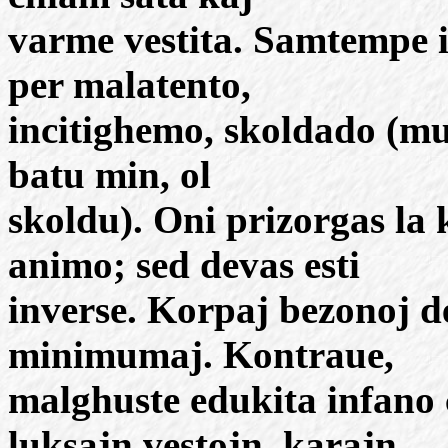
varme vestita. Samtempe i
per malatento,
incitighemo, skoldado (mul
batu min, ol
skoldu). Oni prizorgas la 
animo; sed devas esti
inverse. Korpaj bezonoj d
minimumaj. Kontraue,
malghuste edukita infano 
luksajn vestojn, karajn