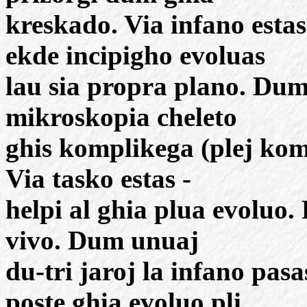
kreskado. Via infano estas
ekde incipigho evoluas
lau sia propra plano. Dum
mikroskopia cheleto
ghis komplikega (plej komp
Via tasko estas -
helpi al ghia plua evoluo. 
vivo. Dum unuaj
du-tri jaroj la infano pas
poste ghia evoluo pli