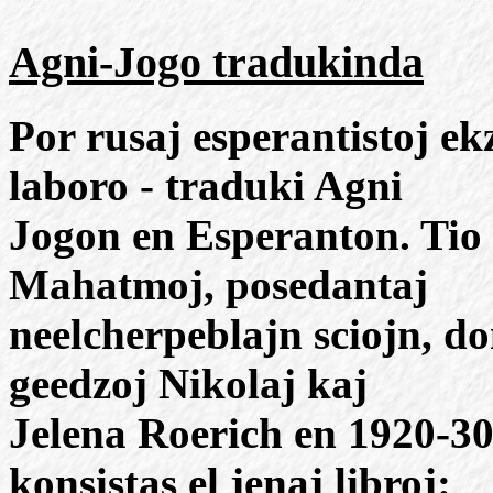
Agni-Jogo tradukinda
Por rusaj esperantistoj e
laboro - traduki Agni
Jogon en Esperanton. Tio 
Mahatmoj, posedantaj
neelcherpeblajn sciojn, do
geedzoj Nikolaj kaj
Jelena Roerich en 1920-30
konsistas el jenaj libroj: