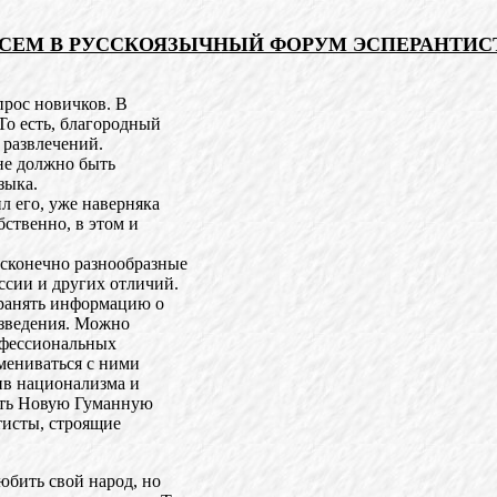
СЕМ В РУССКОЯЗЫЧНЫЙ ФОРУМ ЭСПЕРАНТИСТ
прос новичков. В
То есть, благородный
 развлечений.
 не должно быть
зыка.
ил его, уже наверняка
бственно, в этом и
есконечно разнообразные
ссии и других отличий.
транять информацию о
изведения. Можно
рофессиональных
бмениваться с ними
ив национализма и
ить Новую Гуманную
тисты, строящие
бить свой народ, но