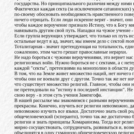
государства. Но принципиального различия между ними 
Фактически каждая секта (за исключением сатанинских) 
по-своему обосновать необходимость нравственного пове
ничего отрицать. Если люди искренне верят - значит, они
чтобы каждое вероучение признало Истину, что к Богу мн
навязывать другим свой путь. Нападки на чужое учение - 
Если группа верующих утверждает, что только их путь ис
остальные ведут в ад, значит, мы имеем дело с сектой
тот
Тоталитарная - значит претендующая на тотальность, еди
сожалению, этим часто грешат православные иерархи.
Не надо бороться с чужими вероучениями, это вернет нас
религиозных войн. Нужно бороться не с сектами, а с не
каждой "секты", претензиями на монополию в области ду
В том, что на Земле живет множество наций, нет ничего п
чтобы они не воевали друг с другом. Точно так же нет ни
что существует множество религий. Главное, чтобы они н
не претендовали на "истину в последней инстанции". Не 
свою веру - в этом суть учения Заменгофа.
В нашей рассылке мы знакомимся с разными вероучениям
прекрасны. Конечно, изучить все религии невозможно, да
невозможно изучить все языки. Достаточно знать свой ро
общечеловеческий (эсперанто), точно так же достаточно
религии и знать принципы Хомаранизма. Тогда все религ
мирно сосуществовать, сотрудничать, развиваться и, возм
объединятся в одну гуманную общечеловеческую религи