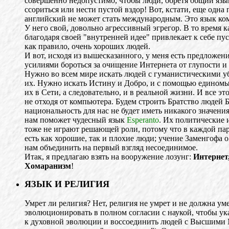
совершенно недопустимо, чтобы люди, обретя общий язык
ссориться или нести пустой вздор! Вот, кстати, еще одна
английский не может стать международным. Это язык ком
У него свой, довольно агрессивный эгрегор. В то время к
благодаря своей "внутренней идее" привлекает к себе пус
как правило, очень хороших людей.
И вот, исходя из вышесказанного, у меня есть предложен
усилиями бороться за очищение Интернета от глупости и 
Нужно во всем мире искать людей с гуманистическими у
их. Нужно искать Истину и Добро, и с помощью едином
их в Сети, а следовательно, и в реальной жизни. И все эт
не отходя от компьютера. Будем строить Братство людей 
национальность для нас не будет иметь никакого значения
нам поможет чудесный язык
Esperanto
. Их политические 
тоже не играют решающей роли, потому что в каждой па
есть как хорошие, так и плохие люди; учение Заменгофа 
нам объединить на первый взгляд несоединимое.
Итак, я предлагаю взять на вооружение лозунг:
Интернет
Хомаранизм
!
ЯЗЫК И РЕЛИГИЯ
Умрет ли религия? Нет, религия не умрет и не должна ум
эволюционировать в полном согласии с наукой, чтобы ука
к духовной эволюции и воссоединить людей с Высшими