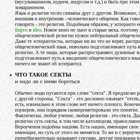
(мусульманином, иудеем, индусом и т.д.) и быть при это
хомаранином.
Язык и религия тесно связаны друг с другом. Возможно, э
внешняя и внутренняя - человеческого общения. Как говор
говорить - это религия. Подобным образом, у эсперанто е
lingvo
и
ideo
. Новое вино не льют в старые меха, поэтому
общечеловеческой религии нужен нейтральный общечело
Даже те эсперантисты, которые ни во что не верят, распр
общечеловеческий язык, невольно подготавливают путь 
религии. А те люди, которые распространяют духовные з
подготавливают путь к введению общечеловеческого язык
ничего не знают об эсперанто).
ЧТО ТАКОЕ СЕКТЫ
и надо ли с ними бороться
Обычно люди пугаются при слове "секта". Я предлагаю р
с другой стороны. "Секта" - это дословно означает "отсек
есть, изначально в этом слове нет ничего плохого. Конечн
изуверов, они порядком скомпрометировали это понятие.
Фактически, любое учение, любая религия - это секта. 
религии суть секты, в том числе католицизм, православие,
Вероучения подобны нациям. Есть нации, имеющие свое го
имеющие, но суть от этого не меняется. То же и с вероуч
пренебрежительно называют сектами, другие признаны и