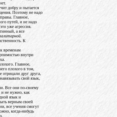
нет.
учит добру и пытается
дения. Поэтому не надо
 правы. Главное,
ого путей, и не надо
это уже агрессия.
тинный, а все
алитарной
.
нственность. К
 к временам
терпимостью внутри
ха.
лохого. Главное,
чего плохого в том,
е отрицали друг друга,
навязывать свой язык,
и. Все они по-своему
 и не нужно, как
дной язык и
 быть верным своей
ии, все учения смогут
ожно, когда-нибудь
ю.