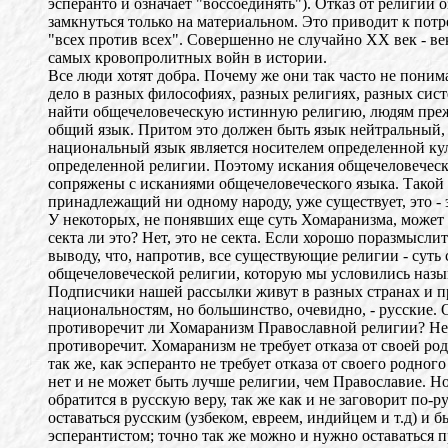
эсперанто и означает "воссоединять"). Отказ от религии 
замкнуться только на материальном. Это приводит к потр
"всех против всех". Совершенно не случайно ХХ век - ве
самых кровопролитных войн в истории.
Все люди хотят добра. Почему же они так часто не поним
дело в разных философиях, разных религиях, разных сис
найти общечеловеческую истинную религию, людям преж
общий язык. Притом это должен быть язык нейтральный,
национальный язык является носителем определенной кул
определенной религии. Поэтому искания общечеловечес
сопряжены с исканиями общечеловеческого языка. Такой 
принадлежащий ни одному народу, уже существует, это - 
У некоторых, не понявших еще суть Хомаранизма, может 
секта ли это? Нет, это не секта. Если хорошо поразмысли
выводу, что, напротив, все существующие религии - суть
общечеловеческой религии, которую мы условились наз
Подписчики нашей рассылки живут в разных странах и п
национальностям, но большинство, очевидно, - русские. 
противоречит ли Хомаранизм Православной религии? Нет,
противоречит. Хомаранизм не требует отказа от своей ро
так же, как эсперанто не требует отказа от своего родног
нет и не может быть лучше религии, чем Православие. Но
обратится в русскую веру, так же как и не заговорит по-
оставаться русским (узбеком, евреем, индийцем и т.д) и 
эсперантистом; точно так же можно и нужно оставаться 