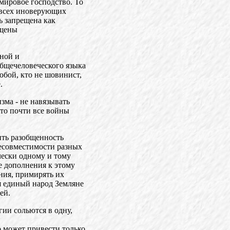
мировое господство. То
т всех иноверующих
ь запрещена как
ещены
ной и
бщечеловеческого языка
юбой, кто не шовинист,
.
ма - не навязывать
что почти все войны
ить разобщенность
несовместимости разных
чески одному и тому
ие дополнения к этому
ния, примирять их
я единый народ Земляне
ей.
гии сольются в одну,
о может привести только