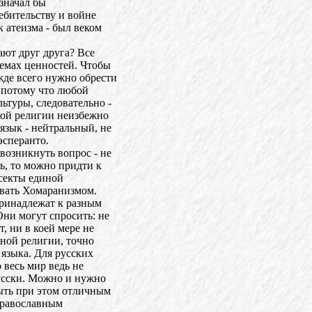
означал бы
ебительству и войне
к атеизма - был веком
ают друг друга? Все
темах ценностей. Чтобы
де всего нужно обрести
 потому что любой
ьтуры, следовательно -
кой религии неизбежно
язык - нейтральный, не
эсперанто.
возникнуть вопрос - не
ть, то можно придти к
 секты единой
ывать Хомаранизмом.
ринадлежат к разным
Они могут спросить: не
 ни в коей мере не
дной религии, точно
о языка. Для русских
 весь мир ведь не
русски. Можно и нужно
быть при этом отличным
православным