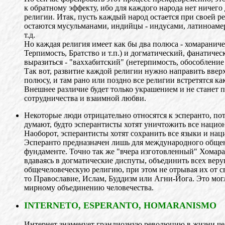
к обратному эффекту, ибо для каждого народа нет ничего
религии. Итак, пусть каждый народ остается при своей ре
остаются мусульманами, индийцы - индусами, латиноаме
т.д.
Но каждая религия имеет как бы два полюса - хомаранич
Терпимость, Братство и т.п.) и догматический, фанатичес
выразиться - "ваххабитский" (нетерпимость, обособление и
Так вот, развитие каждой религии нужно направить ввер
полюсу, и там рано или поздно все религии встретятся ка
Внешнее различие будет только украшением и не станет 
сотрудничества и взаимной любви.
Некоторые люди отрицательно относятся к эсперанто, по
думают, будто эсперантисты хотят уничтожить все нацио
Наоборот, эсперантисты хотят сохранить все языки и на
Эсперанто предназначен лишь для международного обще
фундаменте. Точно так же "вчера изготовленный" Хомара
вдаваясь в догматические диспуты, объединить всех вер
общечеловеческую религию, при этом не отрывая их от св
то Православие, Ислам, Буддизм или Агни-Йога. Это мог
мирному объединению человечества.
INTERNETO, ESPERANTO, HOMARANISMO
Интернет знаменует грандиозную революцию в жизни чел