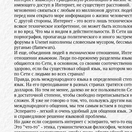
имеющего доступ в Интернет, не существует расстояний.
мгновенно связаться с любым из миллионов других люде
перед ним открыто море информации о жизни человечест
С другой стороны, Интернет - это всего лишь техническое
всякое техническое изобретение, он может быть использов
и во вред. Что мы и видим в действительности. В Сети ш
порнография, пропаганда политического и иного экстрем
форумы в Usenet наполнены словесным мусором, бессмы
руганью (flamewars).
И еще, объединив людей в
техническом
отношении, Интер
отношении
языковом
. Люди по-прежнему разделены язык
общаются по Сети, в основном, со своими соотечественн
здорово, если бы существовал общий язык, на котором м
по Сети с людьми во всех странах!
Правда, роль международного языка в определенной степ
язык. На его преподавание в разных странах тратятся со
долларов. Но тем не менее, далеко не все пользователи 
в достаточной степени, чтобы свободно переписываться н
сложен. Я уже не говорю о том, что, пользуясь другим н
международного общения, мы тем самым встаем в подчи
Эсперанто - легкий и очень удобный для общения язык. 
и справедливое решение языковой проблемы.
Но даже если соединить интернет с эсперанто, чего-то еще
Это "что-то" - этика, гуманистическая философия, челов