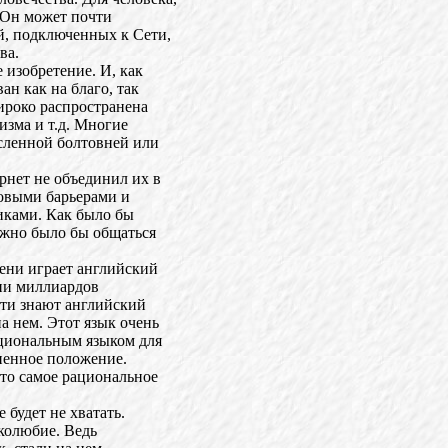
 Он может почти
й, подключенных к Сети,
ва.
 изобретение. И, как
ан как на благо, так
ироко распространена
изма и т.д. Многие
сленной болтовней или
нет не объединил их в
овыми барьерами и
иками. Как было бы
ожно было бы общаться
ени играет английский
тни миллиардов
Сети знают английский
а нем. Этот язык очень
ациональным языком для
ненное положение.
Это самое рациональное
 будет не хватать.
еколюбие. Ведь