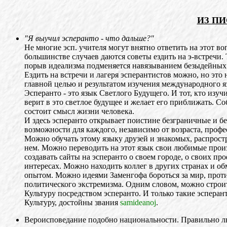
ИЗ ПИ
"Я выучил эсперанто - что дальше?"
Не многие эсп. учителя могут внятно ответить на этот во
большинстве случаев даются советы ездить на э-встречи. 
порыв идеализма подменяется навязыванием безыдейных
Ездить на встречи и лагеря эсперантистов можно, но это
главной целью и результатом изучения международного я
Эсперанто - это язык Светлого Будущего. И тот, кто изуч
верит в это светлое будущее и желает его приближать. Со
состоит смысл жизни человека.
И здесь эсперанто открывает поистине безграничные и б
возможности для каждого, независимо от возраста, профе
Можно обучать этому языку друзей и знакомых, распрос
нем. Можно переводить на этот язык свои любимые про
создавать сайты на эсперанто о своем городе, о своих п
интересах. Можно находить коллег в других странах и о
опытом. Можно идеями Заменгофа бороться за мир, прот
политического экстремизма. Одним словом, можно стро
Культуру посредством эсперанто. И только такие эсперан
Культуру, достойны звания
samideanoj
.
Вероисповедание подобно национальности. Правильно лю