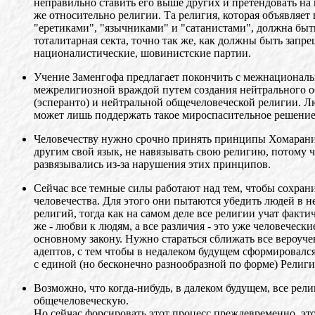
неправильно ставить его выше других и претендовать на 
же относительно религии. Та религия, которая объявляе
"еретиками", "язычниками" и "сатанистами", должна быт
тоталитарная секта, точно так же, как должны быть запр
националистические, шовинистские партии.
Учение Заменгофа предлагает покончить с межнациональ
межрелигиозной враждой путем создания нейтрального о
(эсперанто) и нейтральной общечеловеческой религии. Л
может лишь поддержать такое мироспасительное решение
Человечеству нужно срочно принять принципы Хомараниз
другим свой язык, не навязывать свою религию, потому 
развязывались из-за нарушения этих принципов.
Сейчас все темные силы работают над тем, чтобы сохран
человечества. Для этого они пытаются убедить людей в 
религий, тогда как на самом деле все религии учат факти
же - любви к людям, а все различия - это уже человеческ
основному закону. Нужно стараться сближать все вероуче
адептов, с тем чтобы в недалеком будущем сформировалс
с единой (но бесконечно разнообразной по форме) Религи
Возможно, что когда-нибудь, в далеком будущем, все рели
общечеловеческую.
Но сейчас форсировать этот процесс преждевременно, эт