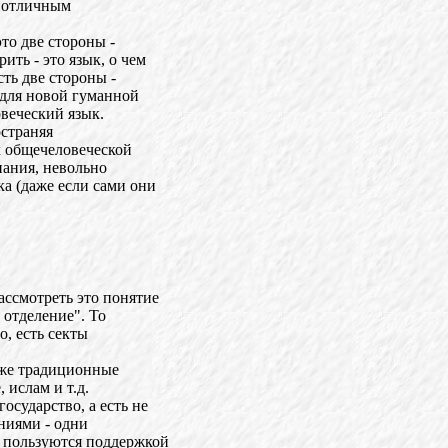
м отличным
то две стороны -
ить - это язык, о чем
сть две стороны -
 для новой гуманной
веческий язык.
остраняя
к общечеловеческой
нания, невольно
а (даже если сами они
ассмотреть это понятие
, отделение". То
о, есть секты
Даже традиционные
 ислам и т.д.
сударство, а есть не
ениями - одни
 пользуются поддержкой