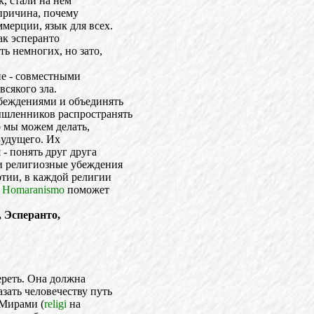
, стали на нем
 причина, почему
мерции, язык для всех.
ак эсперанто
ть немногих, но зато,
ие - совместными
всякого зла.
беждениями и объединять
ышленников распространять
о мы можем делать,
Будущего. Их
 - понять друг друга
и религиозные убеждения
ртии, в каждой религии
о
Homaranismo
поможет
, Эсперанто,
ереть. Она должна
зать человечеству путь
 Мирами (
religi
на