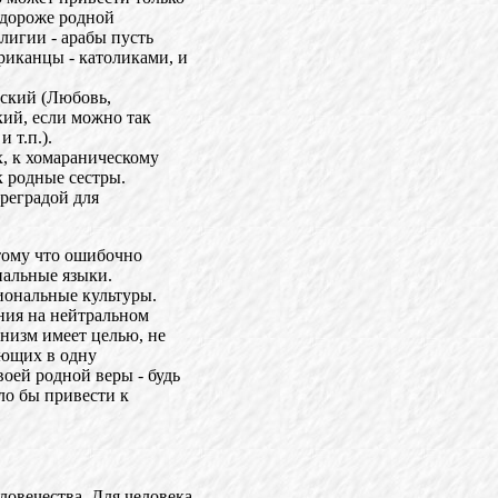
 дороже родной
лигии - арабы пусть
риканцы - католиками, и
еский (Любовь,
кий, если можно так
 т.п.).
х, к хомараническому
к родные сестры.
преградой для
тому что ошибочно
нальные языки.
циональные культуры.
ния на нейтральном
низм имеет целью, не
ующих в одну
оей родной веры - будь
ло бы привести к
овечества. Для человека,