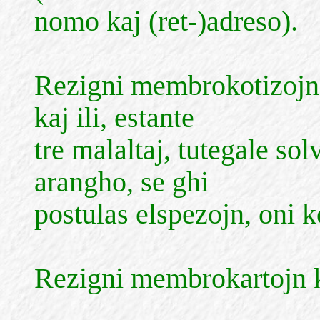
nomo kaj (ret-)adreso).
Rezigni membrokotizojn, 
kaj ili, estante
tre malaltaj, tutegale so
arangho, se ghi
postulas elspezojn, oni k
Rezigni membrokartojn ka