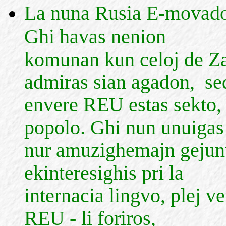
La nuna Rusia E-movado e
Ghi havas nenion
komunan kun celoj de Za
admiras sian agadon, se
envere REU estas sekto, 
popolo. Ghi nun unuigas
nur amuzighemajn gejun
ekinteresighis pri la
internacia lingvo, plej v
REU - li foriros,