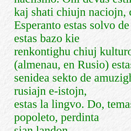
kaj shati chiujn naciojn,
Esperanto estas solvo de
estas bazo kie
renkontighu chiuj kultu
(almenau, en Rusio) esta
senidea sekto de amuzigh
rusiajn e-istojn,
estas la lingvo. Do, temas
popoleto, perdinta
sian landon.