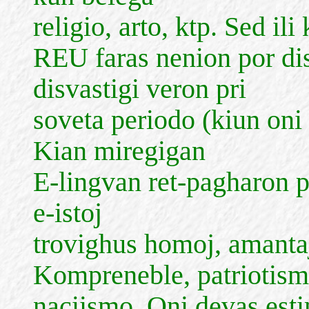
religio, arto, ktp. Sed il
REU faras nenion por dis
disvastigi veron pri
soveta periodo (kiun oni 
Kian miregigan
E-lingvan ret-pagharon pr
e-istoj
trovighus homoj, amantaj
Kompreneble, patriotis
naciismo. Oni devas est