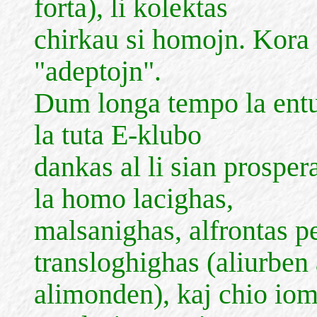
forta), li kolektas
chirkau si homojn. Kora 
"adeptojn".
Dum longa tempo la entu
la tuta E-klubo
dankas al li sian prosper
la homo lacighas,
malsanighas, alfrontas p
transloghighas (aliurben
alimonden), kaj chio iom