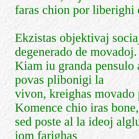
faras chion por liberighi d
Ekzistas objektivaj socia
degenerado de movadoj.
Kiam iu granda pensulo a
povas plibonigi la
vivon, kreighas movado po
Komence chio iras bone,
sed poste al la ideoj algl
iom farighas