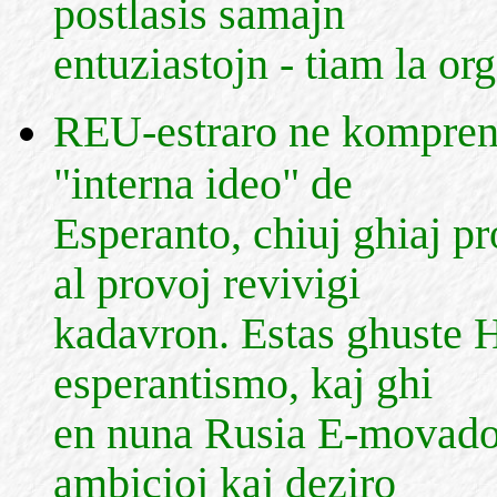
postlasis samajn
entuziastojn - tiam la or
REU-estraro ne komprena
"interna ideo" de
Esperanto, chiuj ghiaj p
al provoj revivigi
kadavron. Estas ghuste 
esperantismo, kaj ghi
en nuna Rusia E-movado 
ambicioj kaj deziro