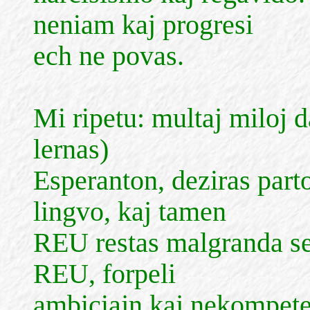
neniam kaj progresi
ech ne povas.
Mi ripetu: multaj miloj d
lernas)
Esperanton, deziras part
lingvo, kaj tamen
REU restas malgranda se
REU, forpeli
ambiciajn kaj nekompeten