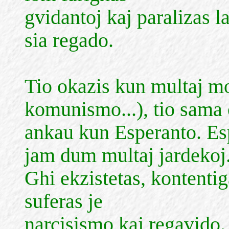
gvidantoj kaj paralizas 
sia regado.
Tio okazis kun multaj m
komunismo...), tio sama 
ankau kun Esperanto. E
jam dum multaj jardekoj
Ghi ekzistetas, kontentig
suferas je
narcisismo kaj regavido.