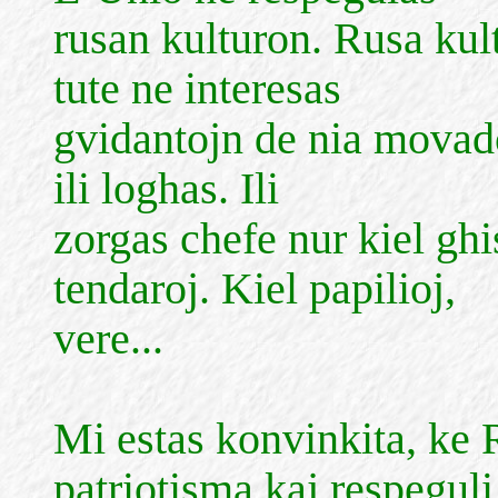
rusan kulturon. Rusa kult
tute ne interesas
gvidantojn de nia movado
ili loghas. Ili
zorgas chefe nur kiel g
tendaroj. Kiel papilioj,
vere...
Mi estas konvinkita, ke
patriotisma kaj respeguli