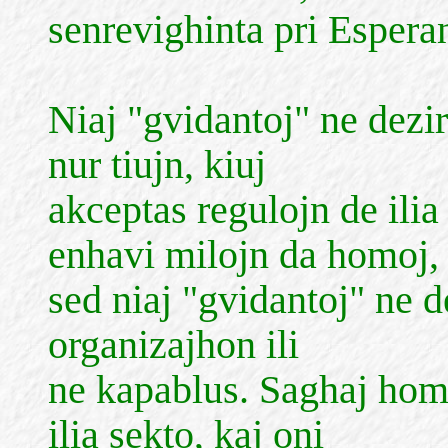
senrevighinta pri Espera
Niaj "gvidantoj" ne dezi
nur tiujn, kiuj
akceptas regulojn de ili
enhavi milojn da homoj,
sed niaj "gvidantoj" ne d
organizajhon ili
ne kapablus. Saghaj hom
ilia sekto, kaj oni