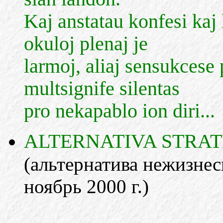
Kaj anstatau konfesi kaj 
okuloj plenaj je
larmoj, aliaj sensukcese 
multsignife silentas
pro nekapablo ion diri...
ALTERNATIVA STRAT
(альтернатива нежизне
ноябрь 2000 г.)