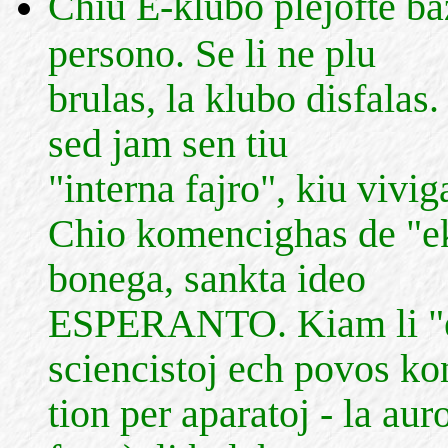
Chiu E-klubo plejofte ba
persono. Se li ne plu
brulas, la klubo disfalas
sed jam sen tiu
"interna fajro", kiu vivig
Chio komencighas de "ek
bonega, sankta ideo
ESPERANTO. Kiam li "ek
sciencistoj ech povos kon
tion per aparatoj - la aur