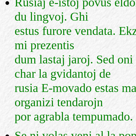
Rusiaj e-istoj povus eld
du lingvoj. Ghi
estus furore vendata. Ekz
mi prezentis
dum lastaj jaroj. Sed on
char la gvidantoj de
rusia E-movado estas mal
organizi tendarojn
por agrabla tempumado.
Se ni volas veni al la po