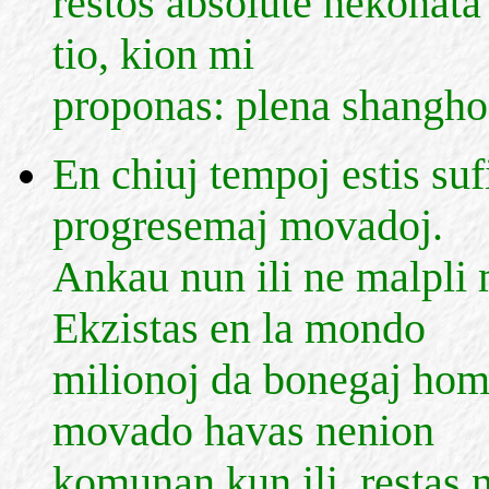
restos absolute nekonata
tio, kion mi
proponas: plena shangho 
En chiuj tempoj estis suf
progresemaj movadoj.
Ankau nun ili ne malpli m
Ekzistas en la mondo
milionoj da bonegaj homo
movado havas nenion
komunan kun ili, restas n