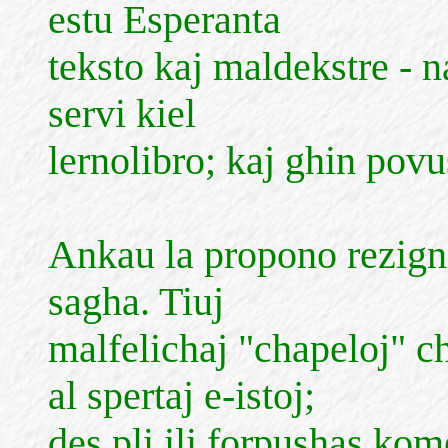
estu Esperanta
teksto kaj maldekstre - 
servi kiel
lernolibro; kaj ghin povu
Ankau la propono rezigni
sagha. Tiuj
malfelichaj "chapeloj" 
al spertaj e-istoj;
des pli ili forpushas kom