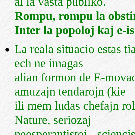
al la vasta publiko.
Rompu, rompu la obsti
Inter la popoloj kaj e-is
La reala situacio estas t
ech ne imagas
alian formon de E-movado
amuzajn tendarojn (kie
ili mem ludas chefajn rol
Nature, seriozaj
neesperantistoj - sciencis