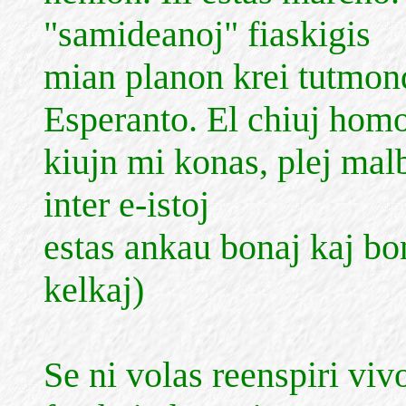
"samideanoj" fiaskigis
mian planon krei tutmon
Esperanto. El chiuj homo
kiujn mi konas, plej malb
inter e-istoj
estas ankau bonaj kaj bon
kelkaj)
Se ni volas reenspiri vi