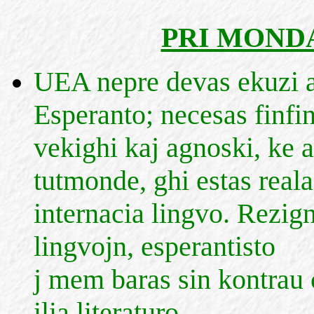
PRI MOND
UEA nepre devas ekuzi 
Esperanto; necesas finfi
vekighi kaj agnoski, ke 
tutmonde, ghi estas reala
internacia lingvo. Rezign
lingvojn, esperantisto
j mem baras sin kontrau c
ilia literaturo,