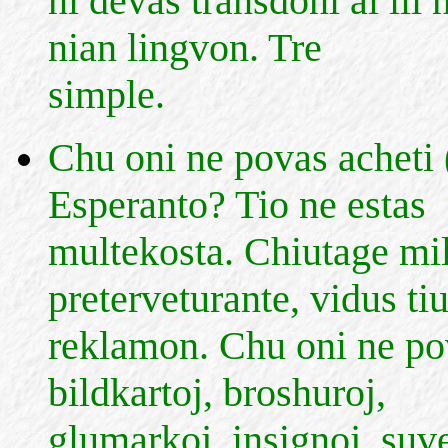
ni devas transdoni al ili 
nian lingvon. Tre
simple.
Chu oni ne povas acheti 
Esperanto? Tio ne estas
multekosta. Chiutage mil
preterveturante, vidus ti
reklamon. Chu oni ne po
bildkartoj, broshuroj,
glumarkoj, insignoj, suve