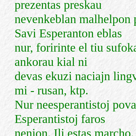
prezentas preskau
nevenkeblan malhelpon p
Savi Esperanton eblas
nur, foririnte el tiu suf
ankorau kial ni
devas ekuzi naciajn lingv
mi - rusan, ktp.
Nur neesperantistoj pova
Esperantistoj faros
nenion. Ili estas marcho.