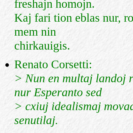
freshajn homojn.
Kaj fari tion eblas nur, r
mem nin
chirkauigis.
Renato Corsetti:
> Nun en multaj landoj r
nur Esperanto sed
> cxiuj idealismaj movad
senutilaj.