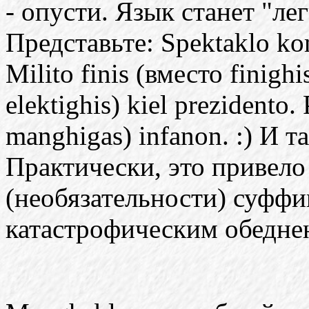
- опусти. Язык станет "ле
Представьте: Spektaklo ko
Milito finis (вместо finighi
elektighis) kiel prezidento
manghigas) infanon. :) И та
Практически, это привело
(необязательности) суффик
катастрофическим обедне