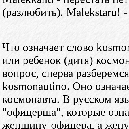
(разлюбить). Malekstaru! -
Что означает слово kosmo
или ребенок (дитя) космон
вопрос, сперва разберемс
kosmonautino. Оно означа
космонавта. В русском язы
"офицерша", которые озн
женщину-офицера, а жену