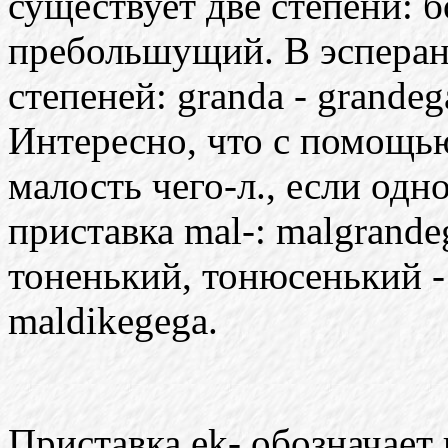
существует две степени: 
пребольшущий. В эсперан
степеней: granda - grandeg
Интересно, что с помощью
малость чего-л., если од
приставка mal-: malgrande
тоненький, тонюсенький - 
maldikegega.
Приставка ek- обозначает 