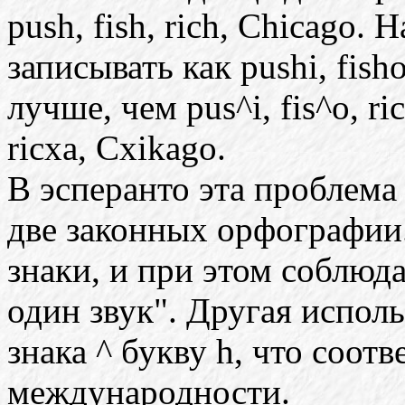
push, fish, rich, Chicago.
записывать как pushi, fish
лучше, чем pus^i, fis^o, ri
ricxa, Cxikago.
В эсперанто эта проблема
две законных орфографии
знаки, и при этом соблюда
один звук". Другая испол
знака ^ букву h, что соот
международности.