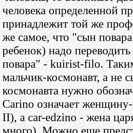
человека определенной пр
принадлежит той же профе
же самое, что "сын повара
ребенок) надо переводить 
повара" - kuirist-filo. Та
мальчик-космонавт, а не 
космонавта нужно обознач
Carino означает женщину-
II), а car-edzino - жена ц
много). Можно еще предст