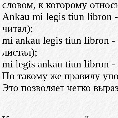
словом, к которому относ
Ankau mi legis tiun libron 
читал);
mi ankau legis tiun libron 
листал);
mi legis ankau tiun libron -
По такому же правилу упот
Это позволяет четко выра