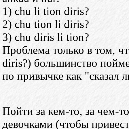
1) chu li tion diris?
2) chu tion li diris?
3) chu diris li tion?
Проблема только в том, чт
diris?) большинство поймет
по привычке как "сказал л
Пойти за кем-то, за чем-т
девочками (чтобы привест