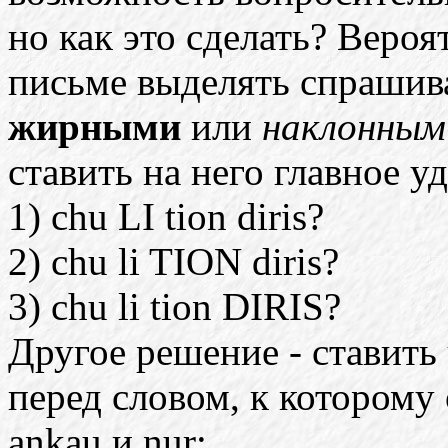
но как это сделать? Вероя
письме выделять спраш
жирными
или
наклонны
ставить на него главное у
1) chu LI tion diris?
2) chu li TION diris?
3) chu li tion DIRIS?
Другое решение - ставить
перед словом, к которому 
ankau и nur: