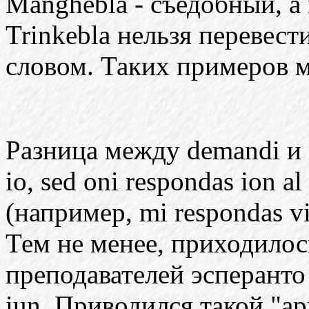
Manghebla - съедобный, а 
Trinkebla нельзя перевест
словом. Таких примеров м
Разница между demandi и r
io, sed oni respondas ion a
(например, mi respondas vi
Тем не менее, приходилос
преподавателей эсперанто
iun. Приводился такой "а