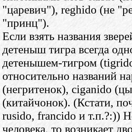
"царевич"), reghido (не "р
"принц").
Если взять названия звере
детеныш тигра всегда одн
детенышем-тигром (tigrid
относительно названий нар
(негритенок), ciganido (цы
(китайчонок). (Кстати, п
rusido, francido и т.п.?:))
человека, то возникает дв