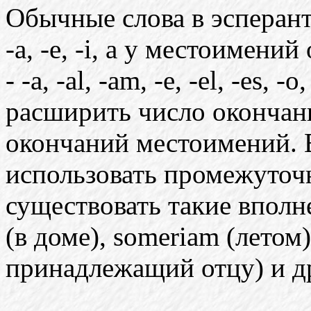
Обычные слова в эсперант
-a, -e, -i, а у местоимен
- -a, -al, -am, -e, -el, -es,
расширить число окончан
окончаний местоимений. Е
использовать промежуточн
существовать такие вполн
(в доме), someriam (летом)
принадлежащий отцу) и д