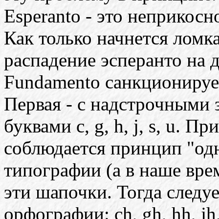
Esperanto - это неприкосн
Как только начнется ломк
распадение эсперанто на 
Fundamento санкционируе
Первая - с надстрочными 
буквами c, g, h, j, s, u. 
соблюдается принцип "одна
типографии (а в наше вре
эти шапочки. Тогда следу
орфографии: ch, gh, hh, jh