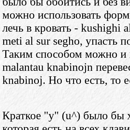
было бы обойтись и без в
можно использовать формы al
лечь в кровать - kushighi a
meti al sur segho, упасть под
Таким способом можно и 
malantau knabinojn перевес
knabinoj. Но что есть, то е
Краткое "у" (u^) было бы
которая есть на всех клав