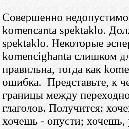
Совершенно недопустимо
komencanta spektaklo. До
spektaklo. Некоторые эсп
komencighanta слишком дл
правильна, тогда как komen
ошибка. Представьте, к ч
границы между переходно
глаголов. Получится: хоче
хочешь - опусти; хочешь,