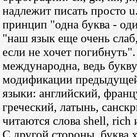
надлежит писать просто u
принцип "одна буква - од
"наш язык еще очень слаб
если не хочет погибнуть"
международна, ведь букву
модификации предыдущей 
языки: английский, франц
греческий, латынь, санскри
читаются слова shell, rich и
С другой стороны, буква 