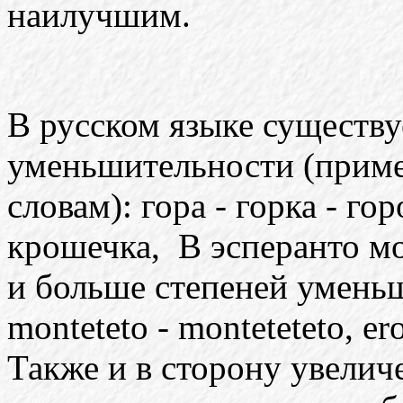
наилучшим.
В русском языке существу
уменьшительности (приме
словам): гора - горка - го
крошечка, В эсперанто мо
и больше степеней уменьш
monteteto - monteteteto, ero 
Также и в сторону увелич