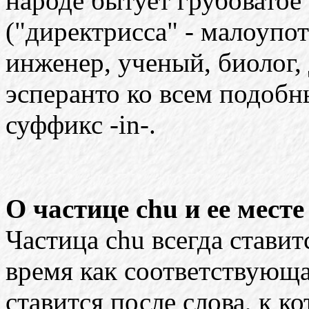
народе бытует грубоватое 
("директрисса" - малоупот
инженер, ученый, биолог, 
эсперанто ко всем подоб
суффикс -in-.
О частице chu и ее месте
Частица chu всегда ставит
время как соответствующа
ставится после слова, к к