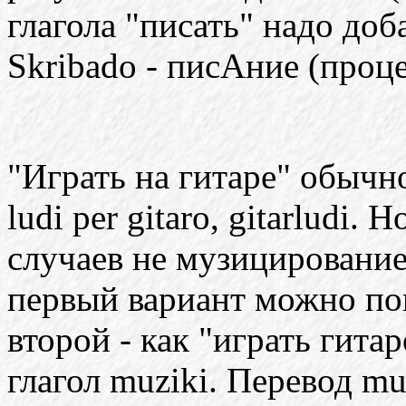
глагола "писать" надо доба
Skribado - писАние (проце
"Играть на гитаре" обычно
ludi per gitaro, gitarludi.
случаев не музицирование,
первый вариант можно пон
второй - как "играть гита
глагол muziki. Перевод muz