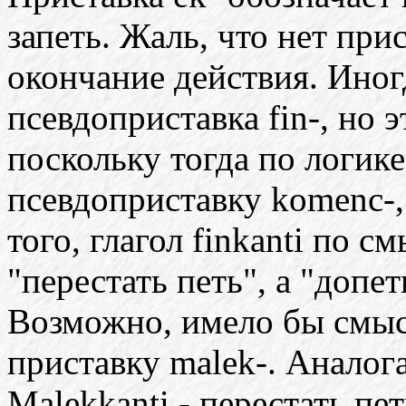
запеть. Жаль, что нет пр
окончание действия. Иног
псевдоприставка fin-, но 
поскольку тогда по логике
псевдоприставку komenc-,
того, глагол finkanti по с
"перестать петь", а "допет
Возможно, имело бы смыс
приставку malek-. Аналога
Malekkanti - перестать пе