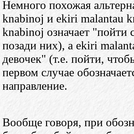
Немного похожая альтерна
knabinoj и ekiri malantau k
knabinoj означает "пойти 
позади них), а ekiri malant
девочек" (т.е. пойти, чтоб
первом случае обозначаетс
направление.
Вообще говоря, при обоз