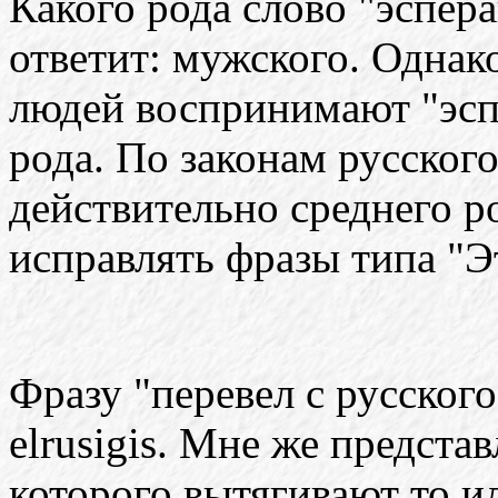
Какого рода слово "эспер
ответит: мужского. Одна
людей воспринимают "эспе
рода. По законам русского
действительно среднего ро
исправлять фразы типа "Э
Фразу "перевел с русского
elrusigis. Мне же предста
которого вытягивают то ил