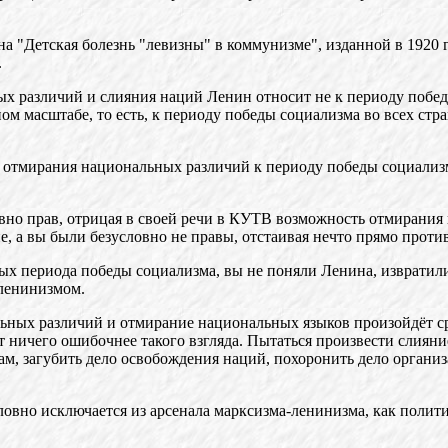
на "Детская болезнь "левизны" в коммунизме", изданной в 1920 
.
ых различий и слияния наций Ленин относит не к периоду побед
м масштабе, то есть, к периоду победы социализма во всех стр
сс отмирания национальных различий к периоду победы социализм
ловно прав, отрицая в своей речи в КУТВ возможность отмирани
е, а вы были безусловно не правы, отстаивая нечто прямо прот
чных периода победы социализма, вы не поняли Ленина, изврати
 ленинизмом.
ьных различий и отмирание национальных языков произойдёт с
Нет ничего ошибочнее такого взгляда. Пытаться произвести слиян
ам, загубить дело освобождения наций, похоронить дело организ
словно исключается из арсенала марксизма-ленинизма, как поли