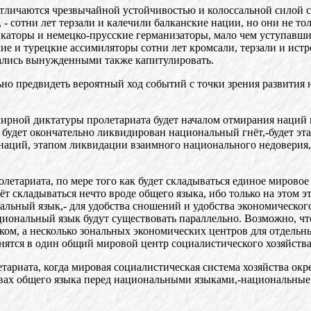
 отличаются чрезвычайной устойчивостью и колоссальной силой
- сотни лет терзали и калечили балканские нации, но они не то
аторы и немецко-прусские германизаторы, мало чем уступавшие 
ие и турецкие ассимиляторы сотни лет кромсали, терзали и ист
азались вынужденными также капитулировать.
льно предвидеть вероятный ход событий с точки зрения развити
мирной диктатуры пролетариата будет началом отмирания наций
о будет окончательно ликвидирован национальный гнёт,-будет эт
наций, этапом ликвидации взаимного национального недоверия
летариата, по мере того как будет складываться единое мировое
нёт складываться нечто вроде общего языка, ибо только на этом 
ный язык,- для удобства сношений и удобства экономического,
иональный язык будут существовать параллельно. Возможно, что
ом, а несколько зональных экономических центров для отдельн
нятся в один общий мировой центр социалистического хозяйства
ариата, когда мировая социалистическая система хозяйства окре
твах общего языка перед национальными языками,-национальные 