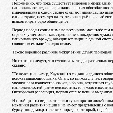
Несомненно, что пока существует мировой империализм, б
национальное недоверие, и национальная обособленность
империализма в одной стране означают ликвидацию импери
одной стране, несмотря на то, что она серьёзно ослабля
языков мира в одно общее целое.
Период победы социализма во всемирном масштабе тем пр
странах, уничтожает как стремление к покорению чужих 
национальную вражду, объединяет нации в единой систем
слияния всех наций в одно целое.
Таково коренное различие между этими двумя периодами
Но из этого следует, что смешивать эти два различных п
сказано:
"Толкуют (например, Каутский) о создании единого обще
всеохватывающего языка. Опыт, во всяком случае, говорит
увеличивала количество языков, ибо она, встряхивая гл
национальностей, ранее неизвестных или мало известных.
Октябрьская революция, порвав старые цепи и выдвинув 
Из этой цитаты видно, что я выступал против людей типа
механики развития наций и не имеет представления о ко
буржуазно-демократических порядках, который, подобост