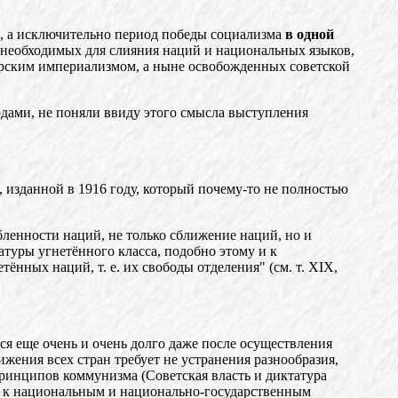
, а исключительно период победы социализма
в одной
, необходимых для слияния наций и национальных языков,
царским империализмом, а ныне освобожденных советской
дами, не поняли ввиду этого смысла выступления
 изданной в 1916 году, который почему-то не полностью
бленности наций, не только сближение наций, но и
атуры угнетённого класса, подобно этому и к
нных наций, т. е. их свободы отделения" (см. т. XIX,
ся еще очень и очень долго даже после осуществления
жения всех стран требует не устранения разнообразия,
принципов коммунизма (Советская власть и диктатура
их к национальным и национально-государственным