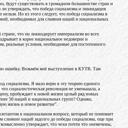
ьно, будут существовать в громадном большинстве стран и
 ли утверждать, что победа социализма и ликвидация
ельзя. Но из этого следует, что победа социализма в
словий, необходимых для слияния наций и национальных
 стране, что он ликвидирует империализм во всех
подрывает в корне национальное недоверие и
ом, реальные условия, необходимые для постепенного
ьную ошибку. Возьмём моё выступление в КУТВ. Там
од социализма. Я мало верю в эту теорию единого
к, что социалистическая революция не уменьшала, а
сцену, пробуждает к новой жизни целый ряд новых
менее 50 наций и национальных групп? Однако,
вую жизнь и новое развитие".
 дилетантом в национальном вопросе, который не понимает
м слияние наций задолго до победы социализма, еще при
гкомысленно утверждает, что чехи почти что онемечены,