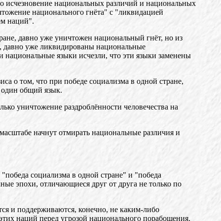
имо исчезновение национальных различий и национальных
чтожение национального гнёта" с "ликвидацией
ем наций".
ране, давно уже уничтожен национальный гнёт, но из
не, давно уже ликвидированы национальные
 и национальные языки исчезли, что эти языки заменены
са о том, что при победе социализма в одной стране,
 один общий язык.
только уничтожение раздроблённости человечества на
м масштабе начнут отмирать национальные различия и
 "победа социализма в одной стране" и "победа
ные эпохи, отличающиеся друг от друга не только по
ся и поддерживаются, конечно, не каким-либо
этих наций перед угрозой национального порабощения.