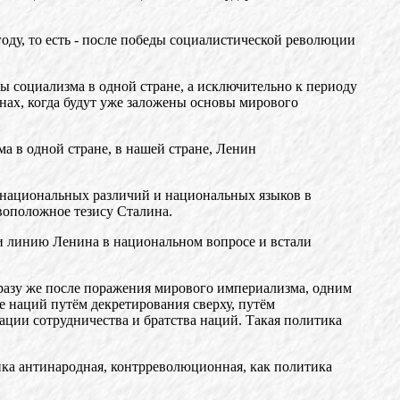
году, то есть - после победы социалистической революции
ы социализма в одной стране, а исключительно к периоду
анах, когда будут уже заложены основы мирового
а в одной стране, в нашей стране, Ленин
я национальных различий и национальных языков в
ивоположное тезису Сталина.
ли линию Ленина в национальном вопросе и встали
разу же после поражения мирового империализма, одним
ие наций путём декретирования сверху, путём
ации сотрудничества и братства наций. Такая политика
тика антинародная, контрреволюционная, как политика