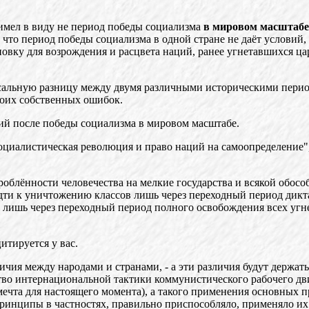
 имел в виду не период победы социализма
в мировом масштабе
, что период победы социализма в одной стране не даёт условий
тановку для возрождения и расцвета наций, ранее угнетавшихся 
оссальную разницу между двумя различными историческими перио
своих собственных ошибок.
ий после победы социализма в мировом масштабе.
Социалистическая революция и право наций на самоопределение",
облённости человечества на мелкие государства и всякой обосо
идти к уничтожению классов лишь через переходный период дикт
ишь через переходный период полного освобождения всех угнетё
итируется у вас.
ия между народами и странами, - а эти различия будут держать
тво интернациональной тактики коммунистического рабочего дви
мечта для настоящего момента), а такого применения основных 
 принципы в частностях, правильно приспособляло, применяло 