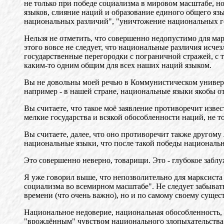
не только при победе социализма в мировом масштабе, н
языков, слияние наций и образование единого общего я
национальных различий", "уничтожение национальных го
Нельзя не отметить, что совершенно недопустимо для ма
этого вовсе не следует, что национальные различия исч
государственные перегородки с пограничной стражей, с т
каким-то одним общим для всех наших наций языком.
Вы не довольны моей речью в Коммунистическом университ
например - в нашей стране, национальные языки якобы о
Вы считаете, что такое моё заявление противоречит изве
мелкие государства и всякой обособленности наций, не т
Вы считаете, далее, что оно противоречит также другому
национальные языки, что после такой победы националь
Это совершенно неверно, товарищи. Это - глубокое забл
Я уже говорил выше, что непозволительно для марксиста 
социализма во всемирном масштабе". Не следует забыват
времени (что очень важно), но и по самому своему сущест
Национальное недоверие, национальная обособленность,
"врождённым" чувством национального злопыхательства,