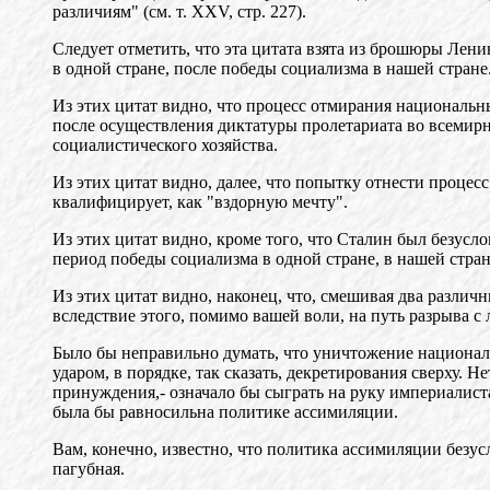
различиям" (см. т. XXV, стр. 227).
Следует отметить, что эта цитата взята из брошюры Лени
в одной стране, после победы социализма в нашей стране
Из этих цитат видно, что процесс отмирания национальн
после осуществления диктатуры пролетариата во всемирно
социалистического хозяйства.
Из этих цитат видно, далее, что попытку отнести проце
квалифицирует, как "вздорную мечту".
Из этих цитат видно, кроме того, что Сталин был безус
период победы социализма в одной стране, в нашей стран
Из этих цитат видно, наконец, что, смешивая два разли
вследствие этого, помимо вашей воли, на путь разрыва с
Было бы неправильно думать, что уничтожение национал
ударом, в порядке, так сказать, декретирования сверху. 
принуждения,- означало бы сыграть на руку империалист
была бы равносильна политике ассимиляции.
Вам, конечно, известно, что политика ассимиляции безу
пагубная.