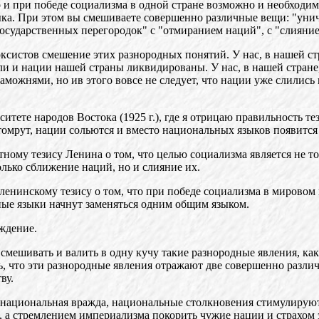
о и при победе социализма в одной стране возможно и необход
зыка. При этом вы смешиваете совершенно различные вещи: "уни
сударственных перегородок" с "отмиранием наций", с "слияни
рксистов смешение этих разнородных понятий. У нас, в нашей ст
езли и нации нашей страны ликвидированы. У нас, в нашей стра
аможнями, но ив этого вовсе не следует, что нации уже слились
ете народов Востока (1925 г.), где я отрицаю правильность тези
томрут, нации сольются и вместо национальных языков появится
стному тезису Ленина о том, что целью социализма является не 
олько сближение наций, но и слияние их.
 ленинскому тезису о том, что при победе социализма в мирово
ные языки начнут заменяться одним общим языком.
уждение.
смешивать и валить в одну кучу такие разнородные явления, как
ь, что эти разнородные явления отражают две совершенно различ
ву.
 национальная вражда, национальные столкновения стимулируют
 а стремлением империализма покорить чужие нации и страхом 