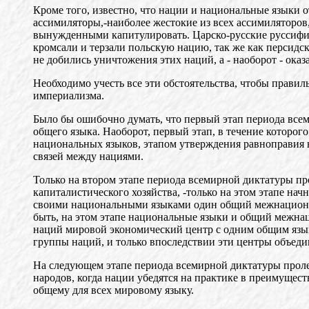
Кроме того, известно, что нации и национальные языки
ассимиляторы,-наиболее жестокие из всех ассимиляторов, 
вынужденными капитулировать. Царско-русские руссифик
кромсали и терзали польскую нацию, так же как персидск
не добились уничтожения этих наций, а - наоборот - ок
Необходимо учесть все эти обстоятельства, чтобы прави
империализма.
Было бы ошибочно думать, что первый этап периода все
общего языка. Наоборот, первый этап, в течение которог
национальных языков, этапом утверждения равноправия 
связей между нациями.
Только на втором этапе периода всемирной диктатуры про
капиталистического хозяйства, -только на этом этапе нач
своими национальными языками один общий межнациональ
быть, на этом этапе национальные языки и общий межнац
наций мировой экономический центр с одним общим язык
группы наций, и только впоследствии эти центры объеди
На следующем этапе периода всемирной диктатуры пролет
народов, когда нации убедятся на практике в преимущес
общему для всех мировому языку.