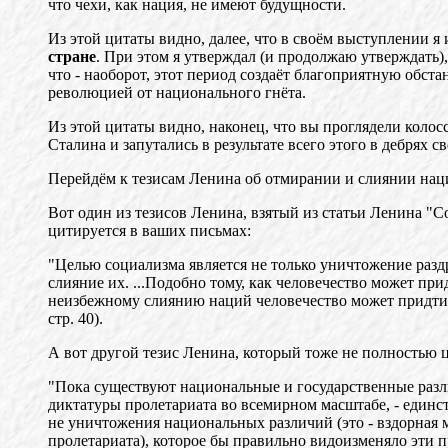
что чехи, как нация, не имеют будущности.
Из этой цитаты видно, далее, что в своём выступлении я
стране
. При этом я утверждал (и продолжаю утверждать)
что - наоборот, этот период создаёт благоприятную обс
революцией от национального гнёта.
Из этой цитаты видно, наконец, что вы проглядели кол
Сталина и запутались в результате всего этого в дебрях 
Перейдём к тезисам Ленина об отмирании и слиянии нац
Вот один из тезисов Ленина, взятый из статьи Ленина "
цитируется в ваших письмах:
"Целью социализма является не только уничтожение раздр
слияние их. ...Подобно тому, как человечество может пр
неизбежному слиянию наций человечество может придти л
стр. 40).
А вот другой тезис Ленина, который тоже не полностью ц
"Пока существуют национальные и государственные различ
диктатуры пролетариата во всемирном масштабе, - единс
не уничтожения национальных различий (это - вздорная 
пролетариата), которое бы правильно видоизменяло эти