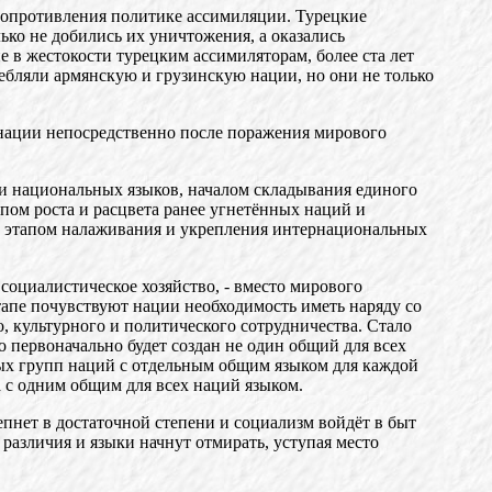
 сопротивления политике ассимиляции. Турецкие
лько не добились их уничтожения, а оказались
в жестокости турецким ассимиляторам, более ста лет
ребляли армянскую и грузинскую нации, но они не только
я нации непосредственно после поражения мирового
 и национальных языков, началом складывания единого
апом роста и расцвета ранее угнетённых наций и
, этапом налаживания и укрепления интернациональных
 социалистическое хозяйство, - вместо мирового
этапе почувствуют нации необходимость иметь наряду со
 культурного и политического сотрудничества. Стало
 первоначально будет создан не один общий для всех
ых групп наций с отдельным общим языком для каждой
 с одним общим для всех наций языком.
пнет в достаточной степени и социализм войдёт в быт
различия и языки начнут отмирать, уступая место