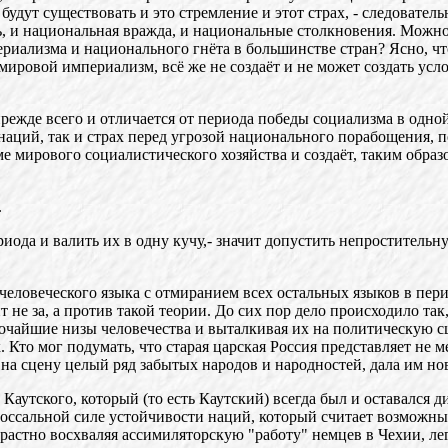
удут существовать и это стремление и этот страх, - следовател
, и национальная вражда, и национальные столкновения. Можно
ализма и национального гнёта в большинстве стран? Ясно, что н
ет мировой империализм, всё же не создаёт и не может создать у
ежде всего и отличается от периода победы социализма в одной
наций, так и страх перед угрозой национального порабощения, 
е мирового социалистического хозяйства и создаёт, таким образ
.
ериода и валить их в одну кучу,- значит допустить непростител
человеческого языка с отмиранием всех остальных языков в пери
 не за, а против такой теории. До сих пор дело происходило та
убочайшие низы человечества и выталкивая их на политическую 
 Кто мог подумать, что старая царская Россия представляет не 
на сцену целый ряд забытых народов и народностей, дала им но
 Каутского, который (то есть Каутский) всегда был и оставался
лоссальной силе устойчивости наций, который считает возможны
растно восхваляя ассимиляторскую "работу" немцев в Чехии, ле