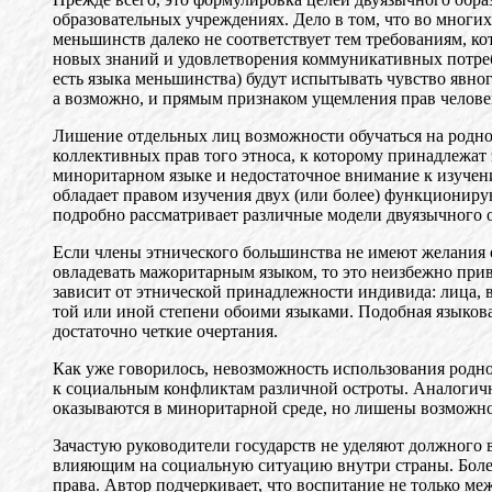
образовательных учреждениях. Дело в том, что во многи
меньшинств далеко не соответствует тем требованиям, ко
новых знаний и удовлетворения коммуникативных потребн
есть языка меньшинства) будут испытывать чувство явно
а возможно, и прямым признаком ущемления прав челове
Лишение отдельных лиц возможности обучаться на родном
коллективных прав того этноса, к которому принадлежат
миноритарном языке и недостаточное внимание к изучен
обладает правом изучения двух (или более) функционир
подробно рассматривает различные модели двуязычного о
Если члены этнического большинства не имеют желания
овладевать мажоритарным языком, то это неизбежно прив
зависит от этнической принадлежности индивида: лица,
той или иной степени обоими языками. Подобная языков
достаточно четкие очертания.
Как уже говорилось, невозможность использования родно
к социальным конфликтам различной остроты. Аналогич
оказываются в миноритарной среде, но лишены возможн
Зачастую руководители государств не уделяют должного
влияющим на социальную ситуацию внутри страны. Более
права. Автор подчеркивает, что воспитание не только м