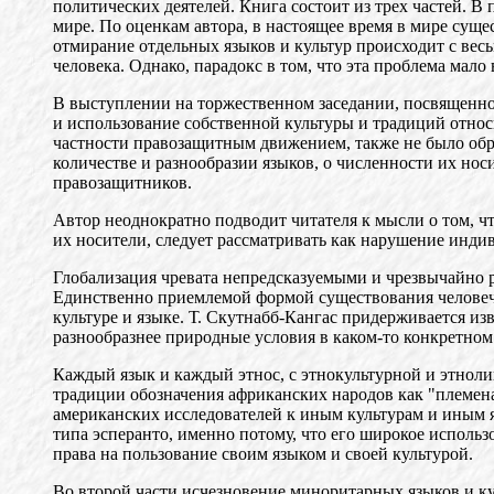
политических деятелей. Книга состоит из трех частей. 
мире. По оценкам автора, в настоящее время в мире сущ
отмирание отдельных языков и культур происходит с весь
человека. Однако, парадокс в том, что эта проблема мал
В выступлении на торжественном заседании, посвященно
и использование собственной культуры и традиций относ
частности правозащитным движением, также не было обр
количестве и разнообразии языков, о численности их но
правозащитников.
Автор неоднократно подводит читателя к мысли о том, 
их носители, следует рассматривать как нарушение инди
Глобализация чревата непредсказуемыми и чрезвычайно р
Единственно приемлемой формой существования человече
культуре и языке. Т. Скутнабб-Кангас придерживается и
разнообразнее природные условия в каком-то конкретном
Каждый язык и каждый этнос, с этнокультурной и этноли
традиции обозначения африканских народов как "племена
американских исследователей к иным культурам и иным 
типа эсперанто, именно потому, что его широкое использ
права на пользование своим языком и своей культурой.
Во второй части исчезновение миноритарных языков и ку