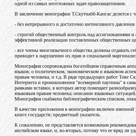
одной из самых неотложных задач правозащитников.
В заключение монографии Т.Скутнабб-Кангас делится с
- без непрерывного и достаточно интенсивного давления
- строгий общественный контроль над ассигнованиями и
эффективной реализации поставленных общественных це
- все члены многоязычного общества должны отдавать се
приводит к нарушению их прав и социальной маргинали
Монография сопровождена богатейшим справочным аппара
языков; о политическом, экономическом и языковом асп
правам человека, и т.д. В ряде предыдущих работ Тове 
Интернета и проникновения "всемирной паутины" в самые
рамками вставки, в которых автор помещает разнообра
языковым правам человека; описание языковых ситуаций, 
Монография снабжена библиографическим списком, охв
В качестве приложения в монографию включен именной ук
книге государств; предметный указатель.
К сожалению, не представляется возможным рекомендова
английском языке, и, во-вторых, потому что ее вряд ли у