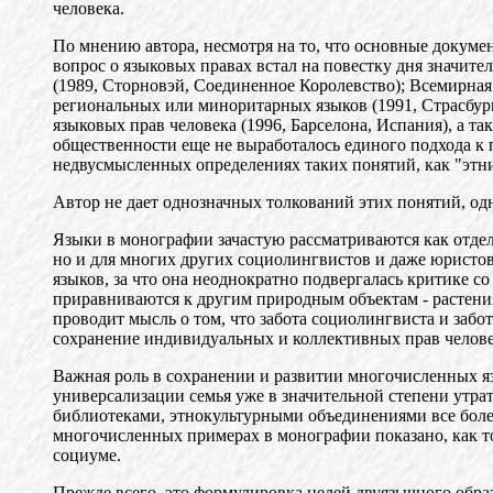
человека.
По мнению автора, несмотря на то, что основные докуме
вопрос о языковых правах встал на повестку дня значи
(1989, Сторновэй, Соединенное Королевство); Всемирная
региональных или миноритарных языков (1991, Страсбург
языковых прав человека (1996, Барселона, Испания), а та
общественности еще не выработалось единого подхода к
недвусмысленных определениях таких понятий, как "этнич
Автор не дает однозначных толкований этих понятий, од
Языки в монографии зачастую рассматриваются как отдель
но и для многих других социолингвистов и даже юристов
языков, за что она неоднократно подвергалась критике с
приравниваются к другим природным объектам - растени
проводит мысль о том, что забота социолингвиста и забо
сохранение индивидуальных и коллективных прав челове
Важная роль в сохранении и развитии многочисленных яз
универсализации семья уже в значительной степени утр
библиотеками, этнокультурными объединениями все более 
многочисленных примерах в монографии показано, как то
социуме.
Прежде всего, это формулировка целей двуязычного образ