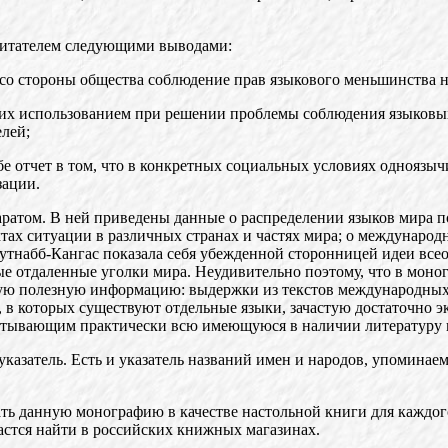
 читателем следующими выводами:
 со стороны общества соблюдение прав языкового меньшинства н
 их использованием при решении проблемы соблюдения языковы
лей;
бе отчет в том, что в конкретных социальных условиях одноязы
зации.
том. В ней приведены данные о распределении языков мира по
ектах ситуации в различных странах и частях мира; о междунар
Скутнабб-Кангас показала себя убежденной сторонницей идеи в
 отдаленные уголки мира. Неудивительно поэтому, что в моногр
зную полезную информацию: выдержки из текстов международны
в которых существуют отдельные языки, зачастую достаточно эк
атывающим практически всю имеющуюся в наличии литературу п
азатель. Есть и указатель названий имен и народов, упоминаем
ть данную монографию в качестве настольной книги для каждого
дастся найти в российских книжных магазинах.