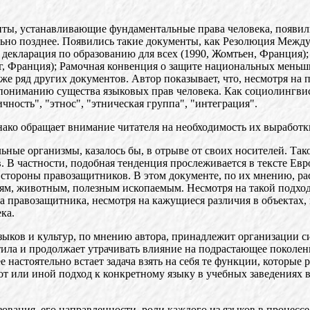
нты, устанавливающие фундаментальные права человека, появили
тельно позднее. Появились такие документы, как Резолюция Ме
 декларация по образованию для всех (1990, Жомтьен, Франция)
, Франция); Рамочная конвенция о защите национальных меньши
кже ряд других документов. Автор показывает, что, несмотря на
 пониманию существа языковых прав человека. Как социолингвис
ность", "этнос", "этническая группа", "интеграция".
нако обращает внимание читателя на необходимость их выработк
ные организмы, казалось бы, в отрыве от своих носителей. Тако
. В частности, подобная тенденция прослеживается в тексте Е
о стороны правозащитников. В этом документе, по их мнению, ра
ям, животным, полезным ископаемым. Несмотря на такой подход
та правозащитника, несмотря на кажущиеся различия в объектах, 
ка.
ыков и культур, по мнению автора, принадлежит организации с
атила и продолжает утрачивать влияние на подрастающее покол
настоятельно встает задача взять на себя те функции, которые 
т или иной подход к конкретному языку в учебных заведениях в
ования, его направленности, роли каждого из языков в процесс