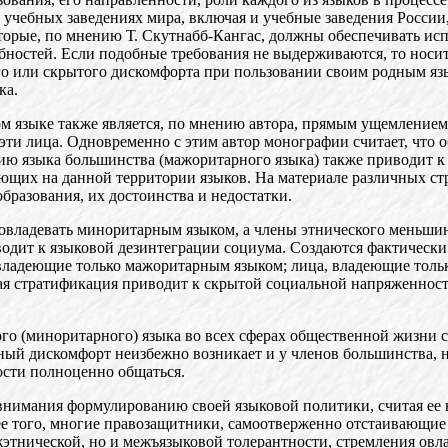
х учебных заведениях мира, включая и учебные заведения Росси
торые, по мнению Т. Скутнабб-Кангас, должны обеспечивать исп
остей. Если подобные требования не выдерживаются, то носите
го или скрытого дискомфорта при пользовании своим родным яз
ка.
 языке также является, по мнению автора, прямым ущемлением,
 эти лица. Одновременно с этим автор монографии считает, что 
ию языка большинства (мажоритарного языка) также приводит 
ующих на данной территории языков. На материале различных с
бразования, их достоинства и недостатки.
 овладевать миноритарным языком, а члены этнического меньш
одит к языковой дезинтеграции социума. Создаются фактически 
 владеющие только мажоритарным языком; лица, владеющие толь
ая стратификация приводит к скрытой социальной напряженност
го (миноритарного) языка во всех сферах общественной жизни с
ный дискомфорт неизбежно возникает и у членов большинства, 
ости полноценно общаться.
 внимания формулированию своей языковой политики, считая ее
 того, многие правозащитники, самоотверженно отстаивающие о
ежэтнической, но и межъязыковой толерантности, стремления овл