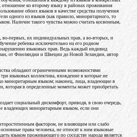
и, отношение ко второму языку в районах проживания
ользование обоих языков в качестве средства получения
ли одного из языков (как правило, миноритарного, то
ыком. Наличие такого чувства можно считать косвенным,
 во-первых, их индивидуальных прав, а во-вторых, и
обучение ребенка исключительно на его родном
к нарушению языковых прав. Ведь каждый индивид
тран, от Финляндии и Швеции до Новой Зеландии, автор
инства обладают ограниченными возможностями
три языковых коллектива, вхождение в которые не
ко миноритарным языком; наконец, лица, владеющие в
и, которая в определенные моменты может приобретать
оздает социальный дискомфорт, приводя, в свою очередь,
не владеющих миноритарным языком, если они
 второстепенным фактором, не влияющим или слабо
сновные права человека, не относят к ним языковые
адеть языком проживающего по соседству народа является