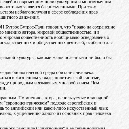
ия вещей в современном поликультурном и многоязычном
ство которых является бесписьменными. При этом
ельством неблагополучия в сфере соблюдения прав
защитного движения.
 Бутрос Бутрос-Гали говорил, что "право на сохранение
 по мнению автора, мировой общественностью, и в
то мировая общественность вообще мало осведомлена о
государственных и общественных деятелей, особенно для
тдельной культуры, какими малочисленными ни были бы
е для биологической среды обитания человека.
ться в жизненном укладе, политической системе,
 между природным и языковым многообразием. Чем
ии.
оправным. По мнению автора, используемые в западной
ом "европоцентрическом" подходе европейских и
дь то английский или какой-либо искусственный язык
тельно, к ущемлению одного из основных прав человека -
турного геноцида ("лингвоцида" в ее терминологии),