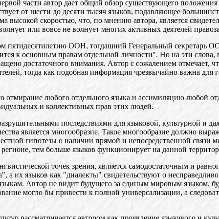
В первой части автор дает общий обзор существующего положен
ествует от шести до десяти тысяч языков, подавляющее большин
ма высокой скоростью, что, по мнению автора, является свидет
о волнует или вовсе не волнует многих активных деятелей право
м пятидесятилетию ООН, тогдашний Генеральный секретарь ООН
ится к основным правам отдельной личности". Но на эти слова,
ащено достаточного внимания. Автор с сожалением отмечает, ч
сителей, тогда как подобная информация чрезвычайно важна для 
что отмирание любого отдельного языка и ассимиляцию любой о
видуальных и коллективных прав этих людей.
азрушительными последствиями для языковой, культурной и даж
ства является многообразие. Такое многообразие должно выража
звестной гипотезы о наличии прямой и непосредственной связи
 регионе, тем больше языков функционирует на данной территор
нгвистической точек зрения, является самодостаточным и равн
", а их языков как "диалекты" свидетельствуют о несправедлив
языкам. Автор не видит будущего за единым мировым языком, бу
ование могло бы привести к полной универсализации, а следова
льтур рассматривается автором как проявление языкового и куль