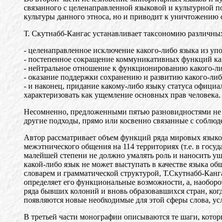
связанного с целенаправленной языковой и культурной п
культуры данного этноса, но и приводит к уничтожению 
Т. Скутнабб-Кангас устанавливает таксономию различны
- целенаправленное исключение какого-либо языка из уп
- постепенное сокращение коммуникативных функций как
- нейтральное отношение к функционированию какого-ли
- оказание поддержки сохранению и развитию какого-либ
- и наконец, придание какому-либо языку статуса официа
характеризовать как ущемление основных прав человека.
Несомненно, предложенными пятью разновидностями не 
другие подходы, прямо или косвенно связанные с соблюд
Автор рассматривает объем функций ряда мировых языков.
межэтнического общения на 114 территориях (т.е. в госуд
малейшей степени не должно умалять роль и наносить ущ
какой-либо язык не может выступать в качестве языка общ
словарем и грамматической структурой, Т.Скутнабб-Канга
определяет его функциональные возможности, а, наоборо
ряда бывших колоний и вновь образовавшихся стран, ког
появляются новые необходимые для этой сферы слова, ус
В третьей части монографии описываются те шаги, кото