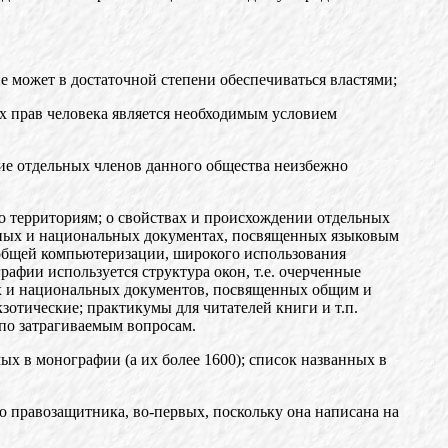
е может в достаточной степени обеспечиваться властями;
х прав человека является необходимым условием
чие отдельных членов данного общества неизбежно
 территориям; о свойствах и происхождении отдельных
одных и национальных документах, посвященных языковым
сеобщей компьютеризации, широкого использования
афии используется структура окон, т.е. очерченные
х и национальных документов, посвященных общим и
зотические; практикумы для читателей книги и т.п.
о затрагиваемым вопросам.
ых в монографии (а их более 1600); список названных в
 правозащитника, во-первых, поскольку она написана на