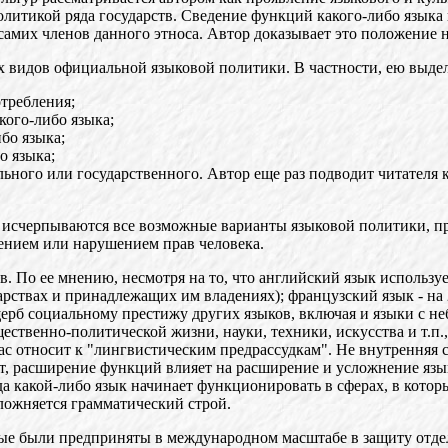
олитикой ряда государств. Сведение функций какого-либо языка
самих членов данного этноса. Автор доказывает это положение
х видов официальной языковой политики. В частности, ею выд
отребления;
ого-либо языка;
бо языка;
о языка;
льного или государственного. Автор еще раз подводит читателя 
исчерпываются все возможные варианты языковой политики, пр
ением или нарушением прав человека.
 По ее мнению, несмотря на то, что английский язык использует
арствах и принадлежащих им владениях); французский язык - на 24
ерб социальному престижу других языков, включая и языки с не
ественно-политической жизни, науки, техники, искусства и т.п.
с относит к "лингвистическим предрассудкам". Не внутренняя с
т, расширение функций влияет на расширение и усложнение язы
да какой-либо язык начинает функционировать в сферах, в котор
ложняется грамматический строй.
рые были предприняты в международном масштабе в защиту отдел