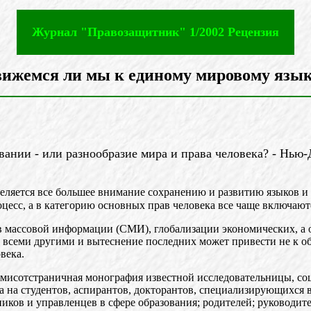
Журнал "Правозащитник" 1/2002 Рецензия
ижемся ли мы к единому мировому язы
вании - или разнообразие мира и права человека? - Нью-
уделяется все большее внимание сохранению и развитию языков 
цесс, а в категорию основных прав человека все чаще включают
тв массовой информации (СМИ), глобализации экономических, а 
 всеми другими и вытеснение последних может привести не к об
века.
мисотстраничная монография известной исследовательницы, соц
 на студентов, аспирантов, докторантов, специализирующихся 
ников и управленцев в сфере образования; родителей; руководи