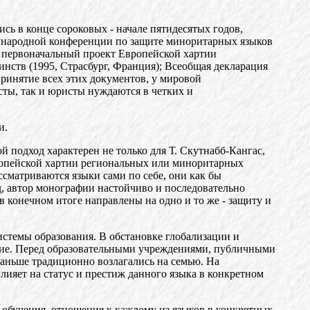
сь в конце сороковых - начале пятидесятых годов,
ждународной конференции по защите миноритарных языков
; первоначальный проект Европейской хартии
нств (1995, Страсбург, Франция); Всеобщая декларация
 принятие всех этих документов, у мировой
ты, так и юристы нуждаются в четких и
и.
й подход характерен не только для Т. Скутнабб-Кангас,
вропейской хартии региональных или миноритарных
ссматриваются языки сами по себе, они как бы
, автор монографии настойчиво и последовательно
в конечном итоге направлены на одно и то же - защиту и
истемы образования. В обстановке глобализации и
ение. Перед образовательными учреждениями, публичными
раньше традиционно возлагались на семью. На
лияет на статус и престиж данного языка в конкретном
е обучения, отношения к каждому из языков в конкретных