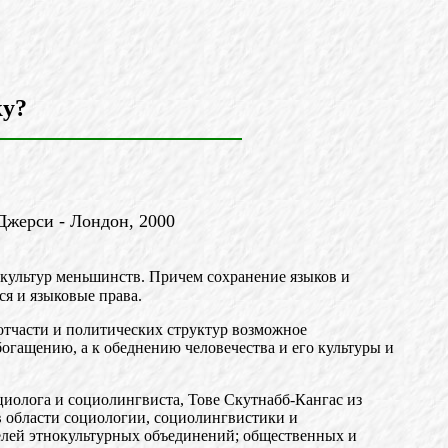
ку?
Джерси - Лондон, 2000
и культур меньшинств. Причем сохранение языков и
ся и языковые права.
отчасти и политических структур возможное
огащению, а к обеднению человечества и его культуры и
иолога и социолингвиста, Тове Скутнабб-Кангас из
в области социологии, социолингвистики и
телей этнокультурных объединений; общественных и