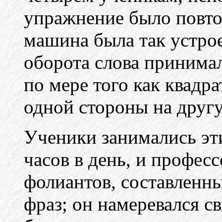
упражнение было повтор
машина была так устрое
оборота слова принимал
по мере того как квадр
одной стороны на друг
Ученики занимались э
часов в день, и профес
фолиантов, составленн
фраз; он намеревался св