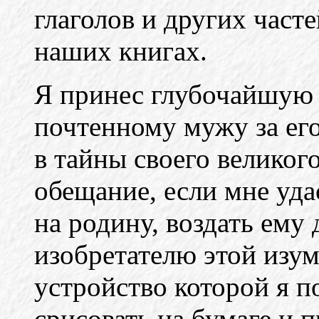
глаголов и других част
наших книгах.
Я принес глубочайшую 
почтенному мужу за ег
в тайны своего великог
обещание, если мне уда
на родину, воздать ему
изобретателю этой изу
устройство которой я п
срисовать на бумаге и 