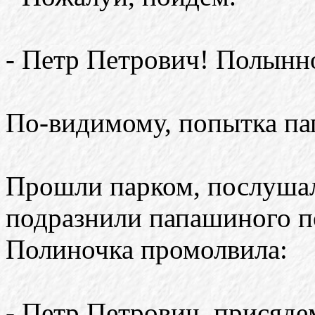
- Петр Петрович! Полынн
По-видимому, попытка па
Прошли парком, послушал
подразнили папашиного п
Полиночка промолвила:
- Петр Петрович, присяде