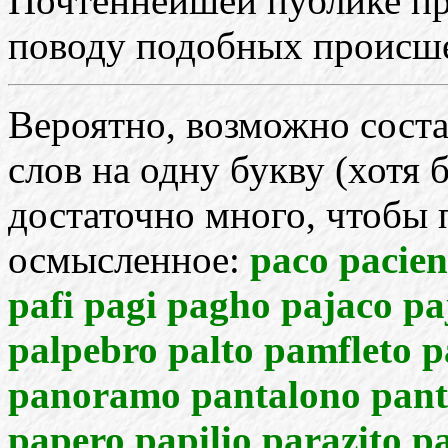
Почтеннейшей публике пр
поводу подобных происше
Вероятно, возможно состав
слов на одну букву (хотя 
достаточно много, чтобы 
осмысленное:
paco pacien
pafi pagi pagho pajaco pa
palpebro palto pamfleto 
panoramo pantalono pant
papero papilio parazito 