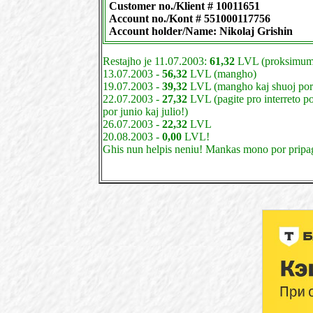
Customer no./Klient # 10011651
Account no./Kont # 551000117756
Account holder/Name: Nikolaj Grishin
Restajho je 11.07.2003:
61,32
LVL (proksimum
13.07.2003 -
56,32
LVL (mangho)
19.07.2003 -
39,32
LVL (mangho kaj shuoj por 
22.07.2003 -
27,32
LVL (pagite pro interreto p
por junio kaj julio!)
26.07.2003 -
22,32
LVL
20.08.2003 -
0,00
LVL!
Ghis nun helpis neniu! Mankas mono por pripag