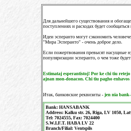
Для дальнейшего существования и обогаще
поступлениях и расходах будет сообщаться 
Идеи эсперанто могут сэкономить человеч
"Мира Эсперанто" - очень доброе дело.
Если пожертвования превысят насущные ну
популяризации эсперанто, о чем тоже будет
Estimataj esperantistoj! Por ke chi tiu retej
ajnan mon-donacon. Chi tiu pagho enhavos in
Итак, банковские реквизиты -
jen nia bank
Bank: HANSABANK
Address: Kalku str. 26, Riga, LV 1050, Lat
Tel: 7024555, Fax: 7024400
S.W.I.F.T. HABA LV 22
Branch/Filial: Ventspils