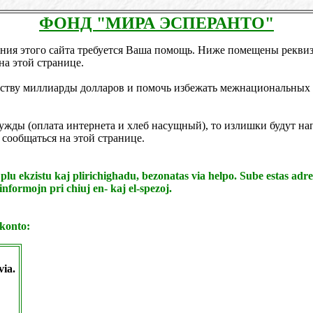
ФОНД "МИРА ЭСПЕРАНТО"
ния этого сайта требуется Ваша помощь. Ниже помещены реквизи
на этой странице.
еству миллиарды долларов и помочь избежать межнациональных
жды (оплата интернета и хлеб насущный), то излишки будут на
 сообщаться на этой странице.
o plu ekzistu kaj plirichighadu, bezonatas via helpo. Sube estas adr
formojn pri chiuj en- kaj el-spezoj.
-konto:
via.