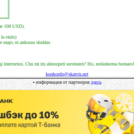
e 100 USD).
la etulo)
or majo; ni ankorau shuldas
i interneton. Chu mi iru almozpeti surstraten? Ho, nedankema homaro
konkordo@skatvis.net
•
информация от партнеров
здесь