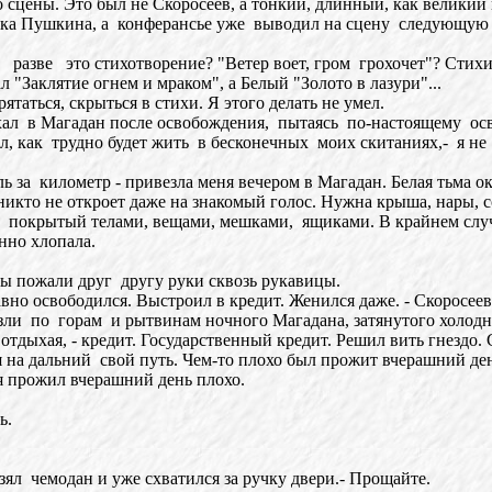
ены. Это был не Скоросеев, а тонкий, длинный, как великий к
ка Пушкина, а конферансье уже выводил на сцену следующую ж
зве это стихотворение? "Ветер воет, гром грохочет"? Стихи 
л "Заклятие огнем и мраком", а Белый "Золото в лазури"...
таться, скрыться в стихи. Я этого делать не умел.
л в Магадан после освобождения, пытаясь по-настоящему осво
ал, как трудно будет жить в бесконечных моих скитаниях,- я не 
а километр - привезла меня вечером в Магадан. Белая тьма ок
икто не откроет даже на знакомый голос. Нужна крыша, нары, с
 покрытый телами, вещами, мешками, ящиками. В крайнем случае
анно хлопала.
ы пожали друг другу руки сквозь рукавицы.
но освободился. Выстроил в кредит. Женился даже. - Скоросеев з
ли по горам и рытвинам ночного Магадана, затянутого холодн
отдыхая, - кредит. Государственный кредит. Решил вить гнездо. 
 на дальний свой путь. Чем-то плохо был прожит вчерашний ден
я прожил вчерашний день плохо.
ь.
взял чемодан и уже схватился за ручку двери.- Прощайте.