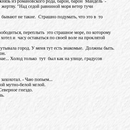
нязь из романовского рода, барон, барон Мандель -
ертву. "Над седой равниной моря ветер тучи
бывают не такие. Страшно подумать, что это в то
бодиться, переплыть это страшное море, по которому
хотел и часу оставаться по своей воле на проклятой
утывала город. У меня тут есть знакомые. Должны быть.
он.
... Холод только тут был как на улице, градусов
ахохотал. - Чаю попьем...
ой мутно-белой мглой.
Северное гнездо.
ь.