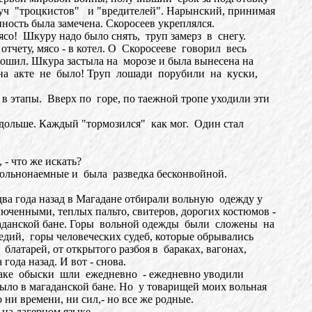
ч "троцкистов" и "вредителей". Нарынский, принимая
ность была замечена. Скоросеев укреплялся.
со! Шкуру надо было снять, труп замерз в снегу.
чету, мясо - в котел. О Скоросееве говорил весь
рошил. Шкура застыла на морозе и была вынесена на
 на акте не было! Труп лошади порубили на куски,
 в этапы. Вверх по горе, по таежной тропе уходили эти
дольше. Каждый "тормозился" как мог. Один стал
- что же искать?
ольнонаемные и была разведка бесконвойной.
два года назад в Магадане отбирали вольную одежду у
юченными, теплых пальто, свитеров, дорогих костюмов -
агаданской бане. Горы вольной одежды были сложены на
ий, горы человеческих судеб, которые обрывались
т блатарей, от открытого разбоя в бараках, вагонах,
ода назад. И вот - снова.
раке обыски шли ежедневно - ежедневно уводили
было в магаданской бане. Но у товарищей моих вольная
ни времени, ни сил,- но все же родные.
 на лагерном языке.