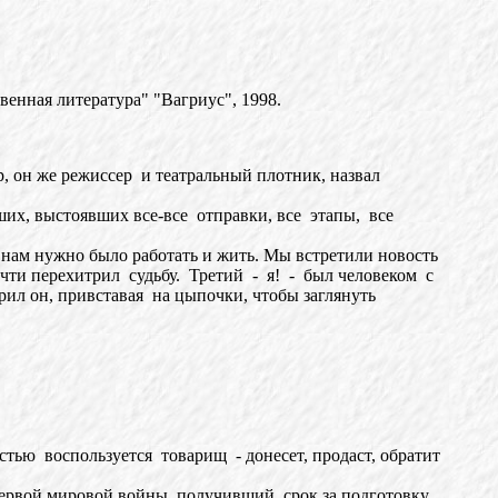
нная литература" "Вагриус", 1998.
 он же режиссер и театральный плотник, назвал
х, выстоявших все-все отправки, все этапы, все
 нам нужно было работать и жить. Мы встретили новость
почти перехитрил судьбу. Третий - я! - был человеком с
орил он, привставая на цыпочки, чтобы заглянуть
ью воспользуется товарищ - донесет, продаст, обратит
рвой мировой войны, получивший срок за подготовку