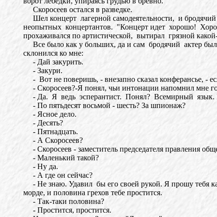
ворот лебедки, упираясь грудью в бревно.
Скоросеев остался в разведке.
Шел концерт лагерной самодеятельности, и бродячий а
неопытных концертантов. "Концерт идет хорошо! Хорошо
прохаживался по артистической, вытирал грязной какой-т
Все было как у больших, да и сам бродячий актер был
склонился ко мне:
- Дай закурить.
- Закури.
- Вот не поверишь, - внезапно сказал конферансье, - если
- Скоросеев?-Я понял, чьи интонации напомнил мне го
- Да. Я ведь эсперантист. Понял? Всемирный язык. Н
- По пятьдесят восьмой - шесть? За шпионаж?
- Ясное дело.
- Десять?
- Пятнадцать.
- А Скоросеев?
- Скоросеев - заместитель председателя правления общест
- Маленький такой?
- Ну да.
- А где он сейчас?
- Не знаю. Удавил бы его своей рукой. Я прошу тебя как
морде, и половина грехов тебе простится.
- Так-таки половина?
- Простится, простится.