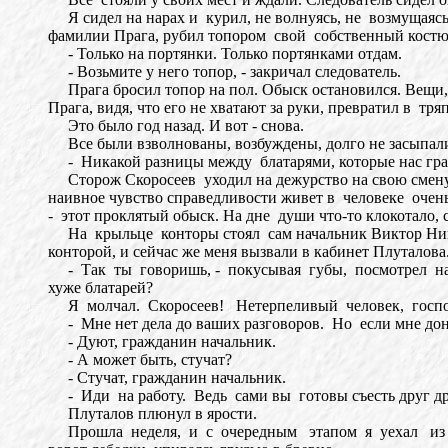
Я сидел на нарах и курил, не волнуясь, не возмущаясь
фамилии Прага, рубил топором свой собственный костюм
- Только на портянки. Только портянками отдам.
- Возьмите у него топор, - закричал следователь.
Прага бросил топор на пол. Обыск остановился. Вещи, к
Прага, видя, что его не хватают за руки, превратил в тр
Это было год назад. И вот - снова.
Все были взволнованы, возбуждены, долго не засыпал
- Никакой разницы между блатарями, которые нас грабят,
Сторож Скоросеев уходил на дежурство на свою смену ч
наивное чувство справедливости живет в человеке очень
- этот проклятый обыск. На дне души что-то клокотало,
На крыльце конторы стоял сам начальник Виктор Ник
конторой, и сейчас же меня вызвали в кабинет Плуталова
- Так ты говоришь, - покусывая губы, посмотрел на м
хуже блатарей?
Я молчал. Скоросеев! Нетерпеливый человек, господин
- Мне нет дела до ваших разговоров. Но если мне доно
- Дуют, гражданин начальник.
- А может быть, стучат?
- Стучат, гражданин начальник.
- Иди на работу. Ведь сами вы готовы съесть друг друг
Плуталов плюнул в ярости.
Прошла неделя, и с очередным этапом я уехал из разв