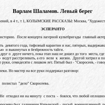
Варлам Шаламов. Левый берег
нений, в 4 т., т 1, КОЛЫМСКИЕ РАССКАЗЫ: Москва, "Художестве
ЭСПЕРАНТО
торию. После концерта лагерной культбригады главный актер,
евятого года, тифозный карантин и нас, пятерых, выдержавши
ью и выкинутых в безбрежность тайги.
руг о друге ничего, пока этап наш не дошел до того места, где
его ведут расстреливать, а его вели к жизни. Другой хитрил и 
е руки, семидесяти с лишком лет. Пятый был - "Скоросеев, - гов
ки. Но мастер на все руки поддержал разговор:
олистал "дело" Скоросеева.
отходил ни на минуту с поста - боялся, что любой оплошност
росеева был галичанин Нарынский - русый военнопленный пе