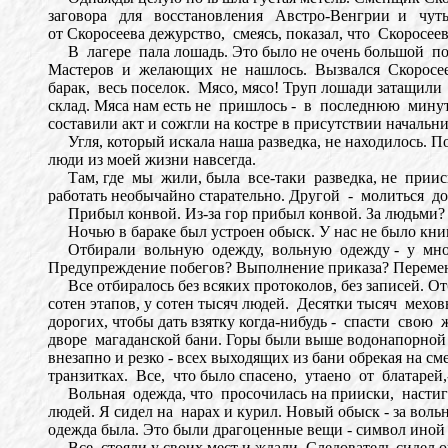
заговора для восстановления Австро-Венгрии и чуть
от Скоросеева дежурство, смеясь, показал, что Скоросе
В лагере пала лошадь. Это было не очень большой поте
Мастеров и желающих не нашлось. Вызвался Скоросеев. 
барак, весь поселок. Мясо, мясо! Труп лошади затащил
склад. Мяса нам есть не пришлось - в последнюю мину
составили акт и сожгли на костре в присутствии начальни
Угля, который искала наша разведка, не находилось. Пон
люди из моей жизни навсегда.
Там, где мы жили, была все-таки разведка, не прииск
работать необычайно старательно. Другой - молиться до
Прибыл конвой. Из-за гор прибыл конвой. За людьми? Не
Ночью в бараке был устроен обыск. У нас не было книг, 
Отбирали вольную одежду, вольную одежду - у многих
Предупреждение побегов? Выполнение приказа? Переме
Все отбиралось без всяких протоколов, без записей. От
сотен этапов, у сотен тысяч людей. Десятки тысяч мехо
дорогих, чтобы дать взятку когда-нибудь - спасти сво
дворе магаданской бани. Горы были выше водонапорной
внезапно и резко - всех выходящих из бани обрекая на сме
транзитках. Все, что было спасено, утаено от блатарей,-
Вольная одежда, что просочилась на прииски, настиг
людей. Я сидел на нарах и курил. Новый обыск - за вол
одежда была. Это были драгоценные вещи - символ иной ж
Все стояли у своих мест и ждали. Следователь сидел око