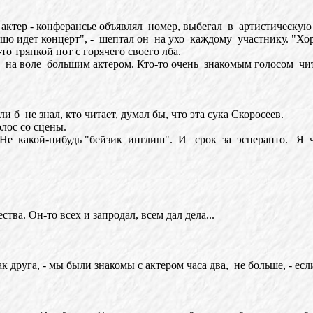
ктер - конферансье объявлял номер, выбегал в артистическую
 идет концерт", - шептал он на ухо каждому участнику. "Хор
о тряпкой пот с горячего своего лба.
 на воле большим актером. Кто-то очень знакомым голосом чит
 б не знал, кто читает, думал бы, что эта сука Скоросеев.
лос со сцены.
е какой-нибудь "бейзик инглиш". И срок за эсперанто. Я чл
ва. Он-то всех и запродал, всем дал дела...
 друга, - мы были знакомы с актером часа два, не больше, - есл