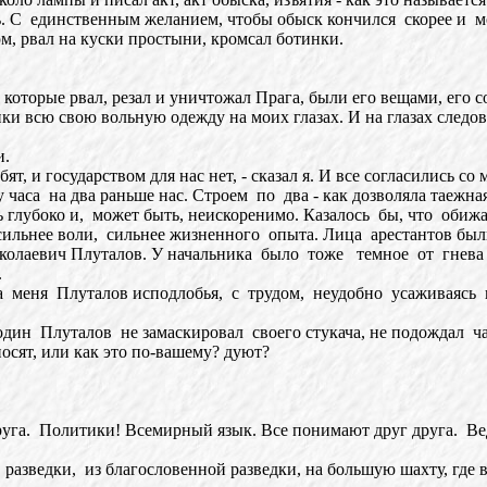
. С единственным желанием, чтобы обыск кончился скорее и мо
, рвал на куски простыни, кромсал ботинки.
оторые рвал, резал и уничтожал Прага, были его вещами, его со
япки всю свою вольную одежду на моих глазах. И на глазах следов
и.
 и государством для нас нет, - сказал я. И все согласились со 
аса на два раньше нас. Строем по два - как дозволяла таежна
 глубоко и, может быть, неискоренимо. Казалось бы, что обиж
 сильнее воли, сильнее жизненного опыта. Лица арестантов был
олаевич Плуталов. У начальника было тоже темное от гнева
.
еня Плуталов исподлобья, с трудом, неудобно усаживаясь на
 Плуталов не замаскировал своего стукача, не подождал часа
сят, или как это по-вашему? дуют?
а. Политики! Всемирный язык. Все понимают друг друга. Ведь я 
едки, из благословенной разведки, на большую шахту, где в 