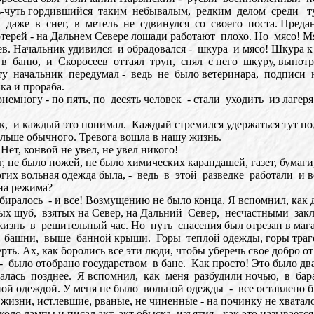
-чуть гордившийся таким небывалым, редким делом среди ту
ев даже в снег, в метель не сдвинулся со своего поста. Предан
рей - на Дальнем Севере лошади работают плохо. Но мясо! Мя
Начальник удивился и обрадовался - шкура и мясо! Шкура к от
и в баню, и Скоросеев оттаял труп, снял с него шкуру, выпот
ту начальник передумал - ведь не было ветеринара, подписи
ка и прораба.
емногу - по пять, по десять человек - стали уходить из лагеря
, и каждый это понимал. Каждый стремился удержаться тут по
льше обычного. Тревога вошла в нашу жизнь.
т, конвой не увел, не увел никого!
не было ножей, не было химических карандашей, газет, бумаги, 
 вольная одежда была, - ведь в этой разведке работали и в
на режима?
биралось - и все! Возмущению не было конца. Я вспомнил, как 
вых шуб, взятых на Север, на Дальний Север, несчастными закл
ю жизнь в решительный час. Но путь спасения был отрезан в м
 башни, выше банной крыши. Горы теплой одежды, горы трагед
рть. Ах, как боролись все эти люди, чтобы уберечь свое добро о
 было отобрано государством в бане. Как просто! Это было два г
алась позднее. Я вспомнил, как меня разбудили ночью, в ба
ьной одеждой. У меня не было вольной одежды - все оставлено 
изни, истлевшие, рваные, не чиненные - на починку не хватало 
ло лампы и писал акт, акт обыска, изъятия - как это называется