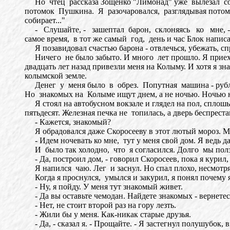
Но чтец рассказа Зощенко "Лимонад" уже вылезал со сц
потомок Пушкина. Я разочаровался, разглядывая потом
собирает..."
- Слушайте, - зашептал барон, склоняясь ко мне, - ра
самое время, в тот же самый год, день и час Блок написа
Я позавидовал счастью барона - отвлечься, убежать, спря
Ничего не было забыто. И много лет прошло. Я приеха
двадцать лет назад привезли меня на Колыму. И хотя я зн
колымской земле.
Денег у меня было в обрез. Попутная машина - рубль з
Но знакомых на Колыме ищут днем, а не ночью. Ночью н
Я стоял на автобусном вокзале и глядел на пол, сплошь
пятьдесят. Железная печка не топилась, а дверь беспрест
- Кажется, знакомый?
Я обрадовался даже Скоросееву в этот лютый мороз. М
- Идем ночевать ко мне, тут у меня свой дом. Я ведь дав
И было так холодно, что я согласился. Долго мы полз
- Да, построил дом, - говорил Скоросеев, пока я курил, 
Я напился чаю. Лег и заснул. Но спал плохо, несмотря
Когда я проснулся, умылся и закурил, я понял почему 
- Ну, я пойду. У меня тут знакомый живет.
- Да вы оставьте чемодан. Найдете знакомых - вернетес
- Нет, не стоит второй раз на гору лезть.
- Жили бы у меня. Как-никак старые друзья.
- Да, - сказал я. - Прощайте. - Я застегнул полушубок, 