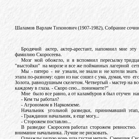
Шаламов Варлам Тихонович (1907-1982), Собрание сочи
Бродячий актер, актер-арестант, напомнил мне эту ис
фамилию Скоросеева.
Мозг мой обожгло, и я вспомнил пересылку тридцать д
"выстойки" на морозе и все же пойманных лагерной сет
Мы - пятеро - не узнали, не знали и не хотели знать д
этапа по-разному: один из нас сошел с ума, думая, что 
Золота, равнодушным скелетом. Четвертый - мастер на вс
каждому в глаза. - Скоро сею... понимаете?"
Мне было все равно, а от каламбуров я был отучен наве
- Кем ты работал?
- Агрономом в Наркомземе.
Начальник угольной разведки, принимавший этап, п
- Гражданин начальник, я еще могу...
- Сторожем поставлю...
В разведке Скоросеев работал сторожем ревностно. Не 
внимание начальника. Лучше не рисковать.
Однажды целую ночь шла густая метель. Сменщик Ско