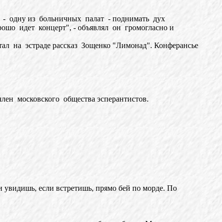
 - одну из больничных палат - поднимать дух
ошо идет концерт", - объявлял он громогласно и
ал на эстраде рассказ Зощенко "Лимонад". Конферансье
ен московского общества эсперантистов.
и увидишь, если встретишь, прямо бей по морде. По