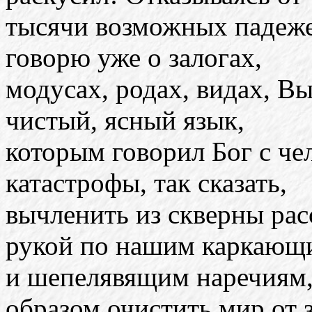
тысячи возможных падежей
говорю уже о залогах,
модусах, родах, видах, В
чистый, ясный язык,
которым говорил Бог с че
катастрофы, так сказать,
вычленить из скверны ра
рукой по нашим каркающ
и шепелявящим наречиям,
образом очистить мир от з