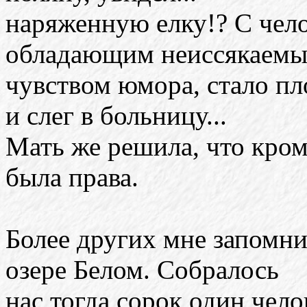
наряженную елку!? С чело
обладающим неиссякаем
чувством юмора, стало пл
и слег в больницу...
Мать же решила, что кром
была права.
Более других мне запомни
озере Белом. Собралось
нас тогда сорок один чело