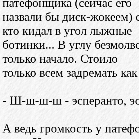
патефонщика (сейчас его
назвали бы диск-жокеем)
кто кидал в угол лыжные
ботинки... В углу безмол
только начало. Стоило
только всем задремать как 
- Ш-ш-ш-ш - эсперанто, э
А ведь громкость у патефо