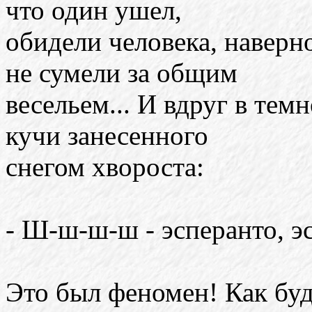
что один ушел,
обидели человека, наверно
не сумели за общим
весельем... И вдруг в темн
кучи занесенного
снегом хвороста:
- Ш-ш-ш-ш - эсперанто, эс
Это был феномен! Как буд