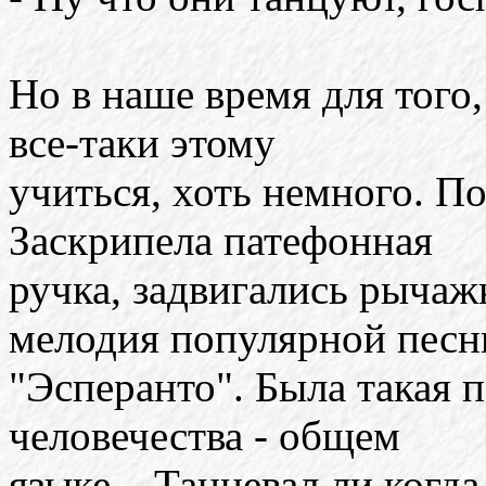
Но в наше время для того
все-таки этому
учиться, хоть немного. 
Заскрипела патефонная
ручка, задвигались рыча
мелодия популярной песн
"Эсперанто". Была такая 
человечества - общем
языке... Танцевал ли когд