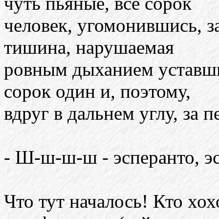
чуть пьяные, все сорок
человек, угомонившись, з
тишина, нарушаемая
ровным дыханием уставших
сорок один и, поэтому,
вдруг в дальнем углу, за п
- Ш-ш-ш-ш - эсперанто, э
Что тут началось! Кто хохо