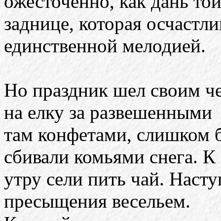
ожесточенно, как дань то
заднице, которая осчастл
единственной мелодией.
Но праздник шел своим че
на елку за развешенными
там конфетами, слишком 
сбивали комьями снега. К
утру сели пить чай. Наст
пресыщения весельем.